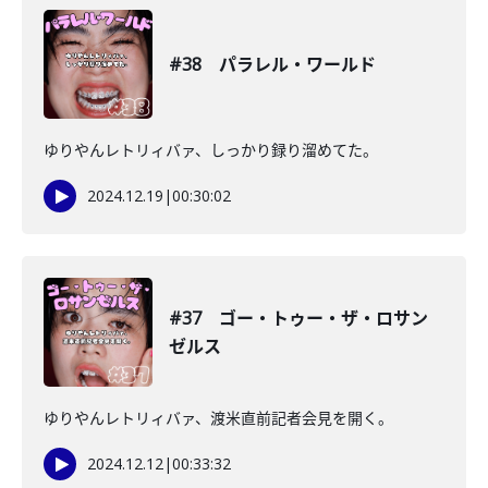
#38 パラレル・ワールド
ゆりやんレトリィバァ、しっかり録り溜めてた。
2024.12.19
|
00:30:02
#37 ゴー・トゥー・ザ・ロサン
ゼルス
ゆりやんレトリィバァ、渡米直前記者会見を開く。
2024.12.12
|
00:33:32