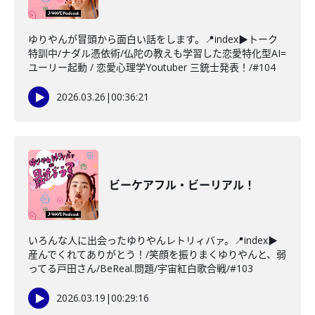
ゆりやんが冒頭から面白い話をします。📍index▶トーク
特訓中/ナダル憑依術/仏陀の教えも学習した恋愛特化型AI=
ユーリー起動 / 恋愛心理学Youtuber 三銃士発表！/#104
2026.03.26
|
00:36:21
ビーケアフル・ビーリアル！
いろんな人に出会ったゆりやんレトリィバァ。📍index▶
産んでくれてありがとう！/笑顔を振りまくゆりやんと、弱
ってる戸田さん/BeReal.問題/宇宙紅白歌合戦/#103
2026.03.19
|
00:29:16