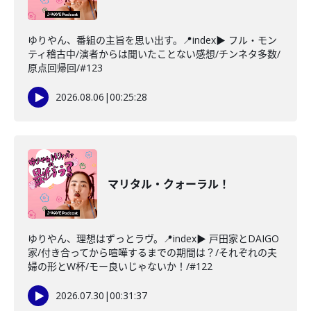
ゆりやん、番組の主旨を思い出す。📍index▶ フル・モン
ティ稽古中/演者からは聞いたことない感想/チンネタ多数/
原点回帰回/#123
2026.08.06
|
00:25:28
マリタル・クォーラル！
ゆりやん、理想はずっとラヴ。📍index▶ 戸田家とDAIGO
家/付き合ってから喧嘩するまでの期間は？/それぞれの夫
婦の形とW杯/モー良いじゃないか！/#122
2026.07.30
|
00:31:37