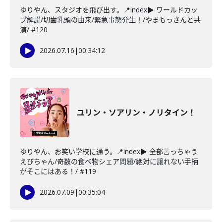
ゆりやん、スタジオを飛び出す。📍index▶ ワールドカッ
プ解説/切歯乳頭の由来/緊急事態発生！/やまもっさんと共
演/ #120
2026.07.16
|
00:34:12
ユリン・ソアリン・ノリタイン！
ゆりやん、お笑い学校に通う。📍index▶ 全部言っちゃう
えびちゃん/奇数の食べ物シェア問題/絶対に譲れない手柄
がそこにはある！/ #119
2026.07.09
|
00:35:04