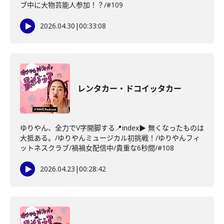
ブ中に大物芸能人参加！？/#109
2026.04.30
|
00:33:08
レンタカー・ドコイッタカー
ゆりやん、全力でV字開脚する📍index▶ 無くなったものは
大抵ある。/ゆりやんミュージカル初挑戦！/ゆりやんフィ
ットネスクラブ/禍禍女配信中/貴重な6秒間/#108
2026.04.23
|
00:28:42