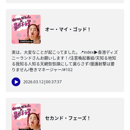
オー・マイ・ゴッド！
実は、大変なことが起こってました。📍index▶香港ディズ
ニーランドさんお願いします！/注意喚起番組/天知る地知
る我知る人知る天網恢恢疎にして漏らさず/援護射撃は要
りません/巻きマネージャー/#102
2026.03.12
|
00:37:37
セカンド・フェーズ！