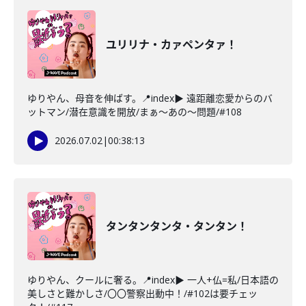
ユリリナ・カァペンタァ！
ゆりやん、母音を伸ばす。📍index▶ 遠距離恋愛からのバ
ットマン/潜在意識を開放/まぁ～あの～問題/#108
2026.07.02
|
00:38:13
タンタンタンタ・タンタン！
ゆりやん、クールに奢る。📍index▶ 一人+仏=私/日本語の
美しさと難かしさ/〇〇警察出動中！/#102は要チェッ