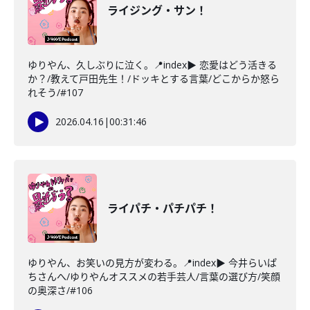
ライジング・サン！
ゆりやん、久しぶりに泣く。📍index▶ 恋愛はどう活きる
か？/教えて戸田先生！/ドッキとする言葉/どこからか怒ら
れそう/#107
2026.04.16
|
00:31:46
ライパチ・パチパチ！
ゆりやん、お笑いの見方が変わる。📍index▶ 今井らいぱ
ちさんへ/ゆりやんオススメの若手芸人/言葉の選び方/笑顔
の奥深さ/#106