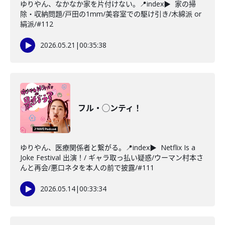
ゆりやん、なかなか家を片付けない。📍index▶ 家の掃
除・収納問題/戸田の1mm/美容室での駆け引き/木綿派 or
絹派/#112
2026.05.21
|
00:35:38
フル・◯ンティ！
ゆりやん、医療関係者と繋がる。📍index▶ Netflix Is a
Joke Festival 出演！/ ギャラ取っ払い疑惑/ウーマン村本さ
んと再会/悪口ネタを本人の前で披露/#111
2026.05.14
|
00:33:34