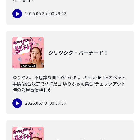
ク！/#117
2026.06.25
|
00:29:42
ジリツシタ・バーナード！
ゆりやん、不思議な国へ迷い込む。📍index▶ LAのペット
事情/試合決定で/8時だョ!ゆりふぁん集合/チェックアウト
時の部屋事情/#116
2026.06.18
|
00:37:57