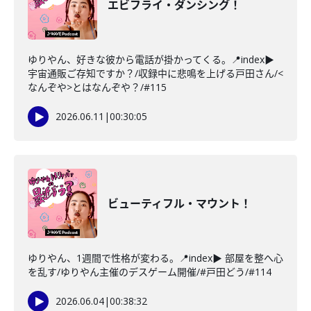
エビフライ・ダンシング！
ゆりやん、好きな彼から電話が掛かってくる。📍index▶
宇宙通販ご存知ですか？/収録中に悲鳴を上げる戸田さん/<
なんぞや>とはなんぞや？/#115
2026.06.11
|
00:30:05
ビューティフル・マウント！
ゆりやん、1週間で性格が変わる。📍index▶ 部屋を整へ心
を乱す/ゆりやん主催のデスゲーム開催/#戸田どう/#114
2026.06.04
|
00:38:32