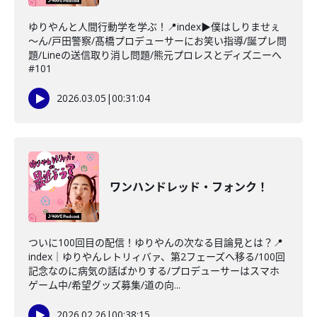
ゆりやんと人間行動学を学ぶ！📍index▶僕はしりませぇ
～ん/戸田警察/髙橋プロデューサーにお笑い指導/誕プレ問
題/Lineの送信取り消し問題/熊元プロレスとディズニーへ
#101
2026.03.05
|
00:31:04
ワンハンドレッド・フォンク！
ついに100回目の配信！ゆりやんの次なる目論見とは？📍
index｜ゆりやんレトリィバァ、第2フェーズへ移る/100回
記念なのに病気の話ばかりする/プロデューサーはスマホ
ゲーム中/希望グッズ募集/道の向...
2026.02.26
|
00:38:15