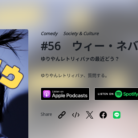
Comedy
Society & Culture
#56 ウィー・ネ
ゆりやんレトリィバァの最近どう？
ゆりやんレトリィバァ、質問する。
Share