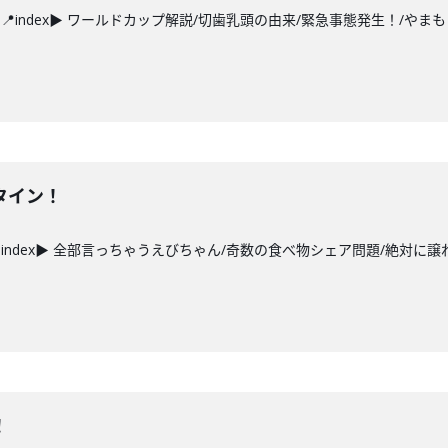
index▶ ワールドカップ解説/切歯乳頭の由来/緊急事態発生！/やまもっ
タイン！
index▶ 全部言っちゃうえびちゃん/奇数の食べ物シェア問題/絶対に譲れ
！