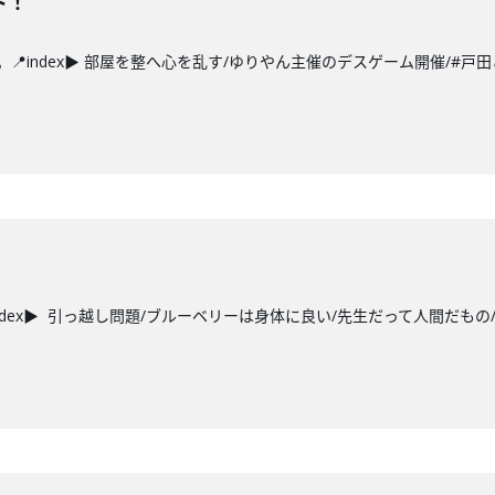
ト！
index▶ 部屋を整へ心を乱す/ゆりやん主催のデスゲーム開催/#戸田ど
dex▶ 引っ越し問題/ブルーベリーは身体に良い/先生だって人間だもの/#