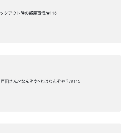
ェックアウト時の部屋事情/#116
田さん/<なんぞや>とはなんぞや？/#115