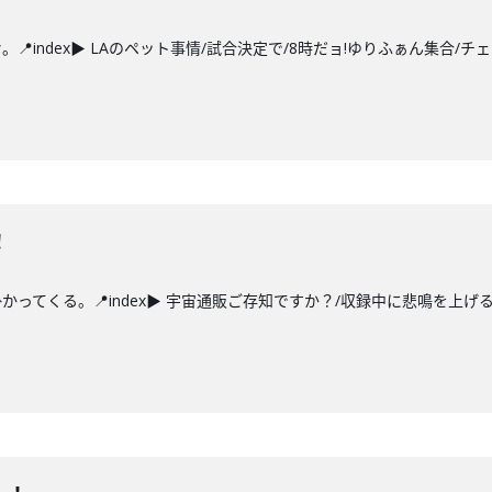
index▶ LAのペット事情/試合決定で/8時だョ!ゆりふぁん集合/チ
！
ってくる。📍index▶ 宇宙通販ご存知ですか？/収録中に悲鳴を上げる戸