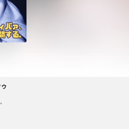
ノウ
る。