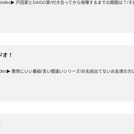
ndex▶ 戸田家とDAIGO家/付き合ってから喧嘩するまでの期間は？/
ジオ！
ndex▶ 教育にいい番組/言い間違いシリーズ/お名前出てないお友達の方
！