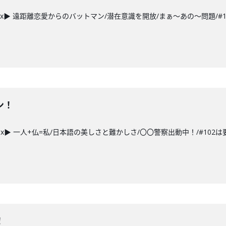
ex▶ 遠距離恋愛からのバットマン/潜在意識を開放/まぁ～あの～問題/#1
ン！
ex▶ 一人+仏=私/日本語の美しさと難かしさ/〇〇警察出動中！/#102は要
！