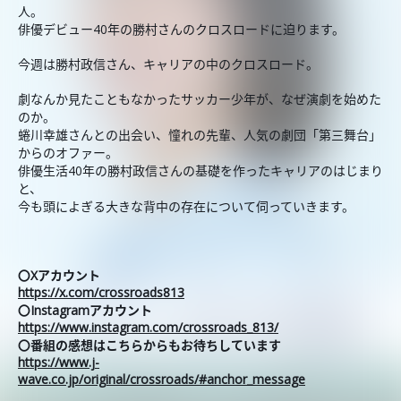
人。
俳優デビュー40年の勝村さんのクロスロードに迫ります。
今週は勝村政信さん、キャリアの中のクロスロード。
劇なんか見たこともなかったサッカー少年が、なぜ演劇を始めた
のか。
蜷川幸雄さんとの出会い、憧れの先輩、人気の劇団「第三舞台」
からのオファー。
俳優生活40年の勝村政信さんの基礎を作ったキャリアのはじまり
と、
今も頭によぎる大きな背中の存在について伺っていきます。
〇Xアカウント
https://x.com/crossroads813
〇Instagramアカウント
https://www.instagram.com/crossroads_813/
〇番組の感想はこちらからもお待ちしています
https://www.j-
wave.co.jp/original/crossroads/#anchor_message