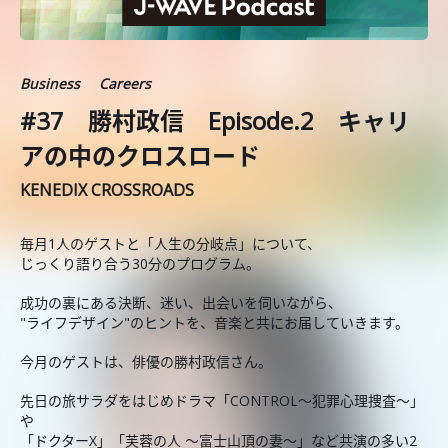
Business
Careers
#37 勝村政信 Episode.2 キャリ
アの中のクロスロード
KENEDIX CROSSROADS
毎月1人のゲストと「人生の分岐点」について、
じっくり語り合う30分のプログラム。
成功の裏にある決断、迷い、出会いを伺いながら、
"ライフデザイン"のヒントを、音楽と共にお届していきます。
今月のゲストは、俳優の勝村政信さん。
先日の旅サラダをはじめドラマ「CONTROL～犯罪心理捜査～」
や
「ドクターX」「芙蓉の人 ～富士山頂の妻～」など共演の多い2