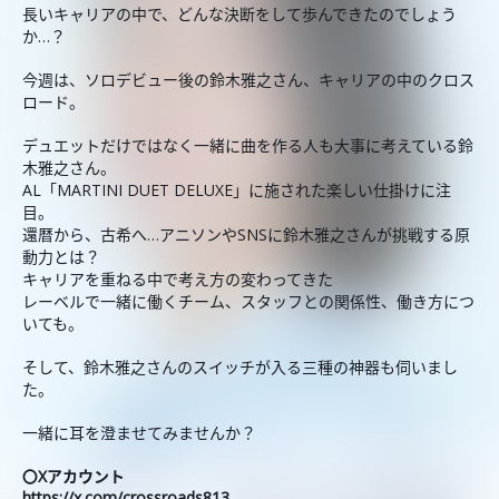
長いキャリアの中で、どんな決断をして歩んできたのでしょう
か…？
今週は、ソロデビュー後の鈴木雅之さん、キャリアの中のクロス
ロード。
デュエットだけではなく一緒に曲を作る人も大事に考えている鈴
木雅之さん。
AL「MARTINI DUET DELUXE」に施された楽しい仕掛けに注
目。
還暦から、古希へ…アニソンやSNSに鈴木雅之さんが挑戦する原
動力とは？
キャリアを重ねる中で考え方の変わってきた
レーベルで一緒に働くチーム、スタッフとの関係性、働き方につ
いても。
そして、鈴木雅之さんのスイッチが入る三種の神器も伺いまし
た。
一緒に耳を澄ませてみませんか？
〇Xアカウント
https://x.com/crossroads813