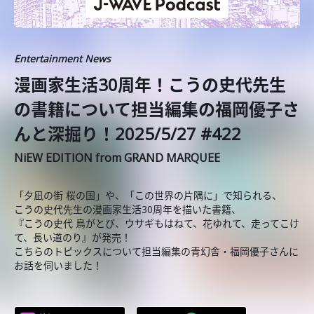
Entertainment News
漫画家生活30周年！こうの史代先生
の書籍について担当編集の福岡優子さ
んと深掘り！2025/5/27 #422
NiEW EDITION from GRAND MARQUEE
「夕凪の街 桜の国」や、「この世界の片隅に」で知られる、
こうの史代先生の漫画家生活30周年を描いた書籍、
『こうの史代 鳥がとび、ウサギもはねて、花ゆれて、走ってこけ
て、長い道のり』が発売！
こちらのトピックスについて担当編集の青幻舎・福岡優子さんに
お話を伺いました！