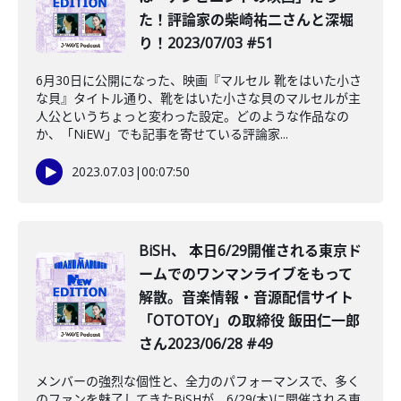
た！評論家の柴崎祐二さんと深堀
り！2023/07/03 #51
6月30日に公開になった、映画『マルセル 靴をはいた小さ
な貝』タイトル通り、靴をはいた小さな貝のマルセルが主
人公というちょっと変わった設定。どのような作品なの
か、「NiEW」でも記事を寄せている評論家...
2023.07.03
|
00:07:50
BiSH、 本日6/29開催される東京ド
ームでのワンマンライブをもって
解散。音楽情報・音源配信サイト
「OTOTOY」の取締役 飯田仁一郎
さん2023/06/28 #49
メンバーの強烈な個性と、全力のパフォーマンスで、多く
のファンを魅了してきたBiSHが、6/29(木)に開催される東