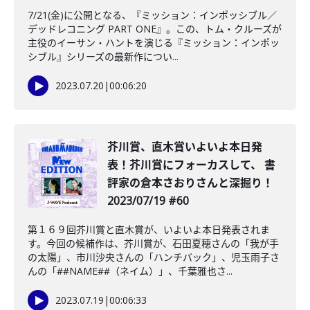
7/21(金)に公開となる、『ミッション：インポッシブル／
デッドレコニング PART ONE』。この、トム・クルーズが
主役のイーサン・ハントを演じる『ミッション：インポッ
シブル』シリーズの最新作につい...
2023.07.20
|
00:06:20
芥川賞、直木賞いよいよ本日発
表！芥川賞にフォーカスして、 書
評家の倉本さおりさんと深掘り！
2023/07/19 #60
第１６９回芥川賞と直木賞が、いよいよ本日発表されま
す。今回の候補作は、芥川賞が、石田夏穂さんの「我が手
の太陽」、市川沙央さんの「ハンチバック」、児玉雨子さ
んの「##NAME##（ネイム）」、千葉雅也さ...
2023.07.19
|
00:06:33