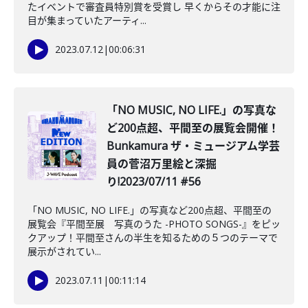
たイベントで審査員特別賞を受賞し 早くからその才能に注
目が集まっていたアーティ...
2023.07.12
|
00:06:31
️「NO MUSIC, NO LIFE.」の写真な
ど200点超、平間至の展覧会開催！
Bunkamura ザ・ミュージアム学芸
員の菅沼万里絵と深掘
り!2023/07/11 #56
「NO MUSIC, NO LIFE.」の写真など200点超、平間至の
展覧会『平間至展 写真のうた -PHOTO SONGS-』をピッ
クアップ！平間至さんの半生を知るための５つのテーマで
展示がされてい...
2023.07.11
|
00:11:14