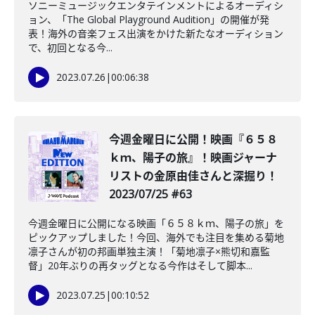
ソニーミュージックエンタテインメントによるオーディシ
ョン、「The Global Playground Audition」の開催が発
表！海外の音楽フェス出演をかけた新たなオーディション
で、初回となる今...
2023.07.26
|
00:06:38
今週金曜日に公開！映画『６５８
ｋｍ、陽子の旅』！映画ジャーナ
リストの金原由佳さんと深掘り！
2023/07/25 #63
今週金曜日に公開になる映画「６５８ｋｍ、陽子の旅」を
ピックアップしました！今回、海外でも注目を集める菊地
凛子さんが初の邦画単独主演！「菊地凛子×熊切和嘉監
督」20年ぶりの再タッグとなる今作はそして脚本...
2023.07.25
|
00:10:52