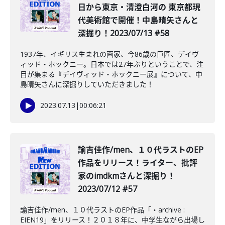
日から東京・清澄白河の 東京都現
代美術館で開催！中島晴矢さんと
深掘り！2023/07/13 #58
1937年、イギリス生まれの画家、今86歳の巨匠、デイヴ
ィッド・ホックニー。日本では27年ぶりということで、注
目が集まる『デイヴィッド・ホックニー展』について、中
島晴矢さんに深掘りしていただきました！
2023.07.13
|
00:06:21
諭吉佳作/men、１０代ラストのEP
作品をリリース！ライター、批評
家のimdkmさんと深掘り！
2023/07/12 #57
諭吉佳作/men、１０代ラストのEP作品「・archive :
EIEN19」をリリース！２０１８年に、中学生ながら出場し