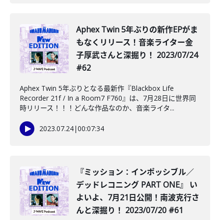
Aphex Twin 5年ぶりの新作EPがま
もなくリリース！音楽ライター金
子厚武さんと深掘り！ 2023/07/24
#62
Aphex Twin 5年ぶりとなる最新作『Blackbox Life
Recorder 21f / In a Room7 F760』は、7月28日に世界同
時リリース！！！どんな作品なのか、音楽ライタ...
2023.07.24
|
00:07:34
『ミッション：インポッシブル／
デッドレコニング PART ONE』 い
よいよ、7月21日公開！南波克行さ
んと深掘り！ 2023/07/20 #61