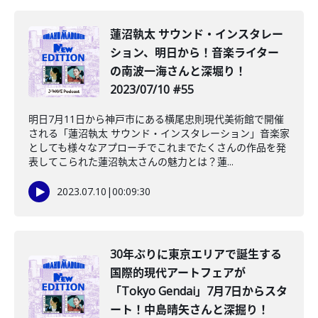
蓮沼執太 サウンド・インスタレー
ション、明日から！音楽ライター
の南波一海さんと深堀り！
2023/07/10 #55
明日7月11日から神戸市にある横尾忠則現代美術館で開催
される「蓮沼執太 サウンド・インスタレーション」音楽家
としても様々なアプローチでこれまでたくさんの作品を発
表してこられた蓮沼執太さんの魅力とは？蓮...
2023.07.10
|
00:09:30
30年ぶりに東京エリアで誕生する
国際的現代アートフェアが
「Tokyo Gendai」7月7日からスタ
ート！中島晴矢さんと深掘り！