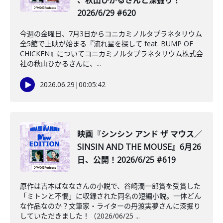
、秋山ひかるさんと深掘り！
2026/6/29 #620
今週の金曜日、7月3日からコニカミノルタプラネタリウム
全5館で上映が始まる『流れ星を探して feat. BUMP OF
CHICKEN』についてコニカミノルタプラネタリウム株式会
社の秋山ひかるさんに、...
2026.06.29
|
00:05:42
映画『シンシン アンド ザ マウス／
SINSIN AND THE MOUSE』6月26
日、公開！2026/6/25 #619
原作は吉本ばななさんの小説で、谷崎潤一郎賞を受賞した
「ミトンと不憫」に収録された同名の短編小説。一体どん
な作品なのか？文筆家・ライターの丹渡実夢さんに深掘り
していただきました！（2026/06/25 ...