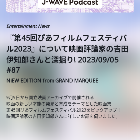
Entertainment News
️『第45回ぴあフィルムフェスティバ
ル2023』について映画評論家の吉田
伊知郎さんと深掘り! 2023/09/05
#87
NiEW EDITION from GRAND MARQUEE
9月9日から国立映画アーカイブで開催される
映画の新しい才能の発見と育成をテーマとした映画祭
第45回ぴあフィルムフェスティバル2023をピックアップ！
映画評論家の吉田伊知郎さんに詳しいお話を伺いました。