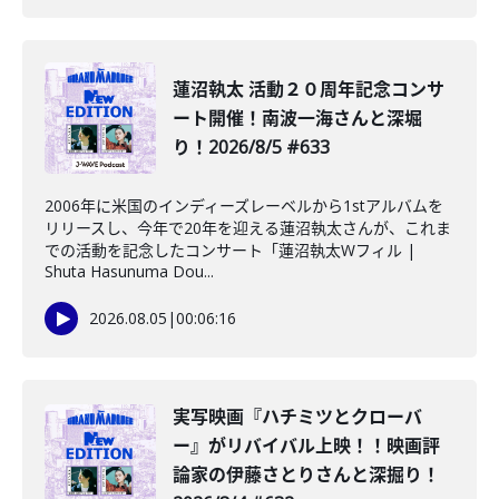
蓮沼執太 活動２０周年記念コンサ
ート開催！南波一海さんと深堀
り！2026/8/5 #633
2006年に米国のインディーズレーベルから1stアルバムを
リリースし、今年で20年を迎える蓮沼執太さんが、これま
での活動を記念したコンサート「蓮沼執太Wフィル |
Shuta Hasunuma Dou...
2026.08.05
|
00:06:16
️実写映画『ハチミツとクローバ
ー』がリバイバル上映！！映画評
論家の伊藤さとりさんと深掘り！