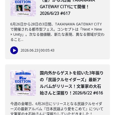
（金）から3日間 TAKANAWA
GATEWAY CITYにて開催！
2026/6/23 #617
6月26日から28日の3日間、TAKANAWA GATEWAY CITY
で開催される都市型フェス。コンセプトは「Next × New
× Unity」。次なる価値観、新たな表現、異なる領域が交わ
ること...
2026.06.23
|
00:05:43
️国内外からゲストを招いた3年振り
の「民謡クルセイダーズ」最新ア
ルバムがリリース！文筆家の大石
始さんと深掘り！2026/6/22 #616
今週の金曜日、6月26日にリリースとなる民謡クルセイダ
ーズの最新アルバム『日本民謡より愛をこめて』について
文筆家の大石始さんに深掘りしていただきました！