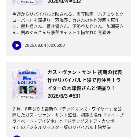
2026/8/4 #632
今週からリバイバル上映される、実写映画『ハチミツとク
ローバー』を深掘り。羽海野チカさんの名作漫画を原作
に、櫻井翔さん、蒼井優さん、伊勢谷友介さん、加瀬亮さ
ん、関めぐみさんら豪華キャストで描かれた青春映...
2026.08.04
|
00:06:03
ガス・ヴァン・サント 初期の代表
作がリバイバル上映で再注目！ラ
イターの木津毅さんと深掘り！
2026/8/3 #631
先月、8年ぶりの最新作『デッドマンズ・ワイヤー』を公
開したガス・ヴァン・サント監督。初期の名作『マイ・プ
ライベート・アイダホ』と『ドラッグストア・カウボー
イ』のデジタルリマスター版のリバイバル上映が決...