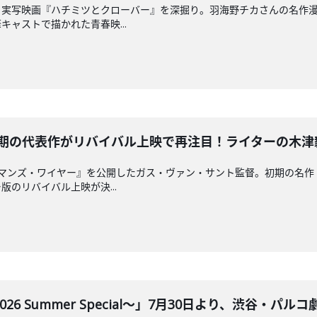
、実写映画『ハチミツとクローバー』を深掘り。羽海野チカさんの名作
ャストで描かれた青春映...
の代表作がリバイバル上映で再注目！ライターの木津毅さんと
ドマンズ・ワイヤー』を公開したガス・ヴァン・サント監督。初期の名作
のリバイバル上映が決...
 Summer Special～」7月30日より、渋谷・パルコ劇場