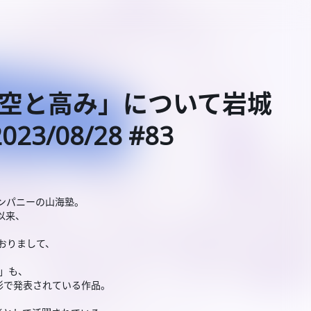
 真空と高み」について岩城
3/08/28 #83
カンパニーの山海塾。
以来、
おりまして、
み」も、
形で発表されている作品。