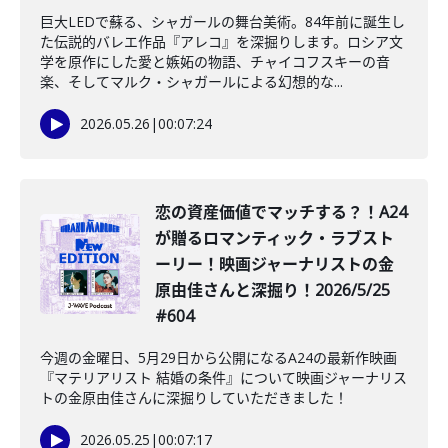
巨大LEDで蘇る、シャガールの舞台美術。84年前に誕生し
た伝説的バレエ作品『アレコ』を深掘りします。ロシア文
学を原作にした愛と嫉妬の物語、チャイコフスキーの音
楽、そしてマルク・シャガールによる幻想的な...
2026.05.26
|
00:07:24
️恋の資産価値でマッチする？！A24
が贈るロマンティック・ラブスト
ーリー！映画ジャーナリストの金
原由佳さんと深掘り！2026/5/25
#604
今週の金曜日、5月29日から公開になるA24の最新作映画
『マテリアリスト 結婚の条件』について映画ジャーナリス
トの金原由佳さんに深掘りしていただきました！
2026.05.25
|
00:07:17