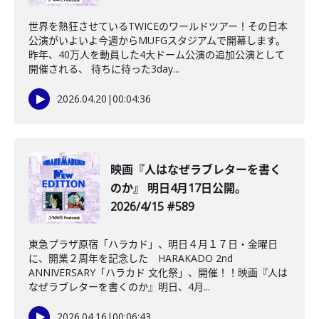
世界を熱狂させているTWICEのワールドツアー！その日本
公演がいよいよ今週からMUFGスタジアムで開幕します。
昨年、40万人を動員した4大ドーム公演の追加公演として
開催される、 待ちに待った3day...
2026.04.20
|
00:04:36
映画『人はなぜラブレターを書く
のか』 明日4月17日公開。
2026/4/15 #589
東急プラザ原宿「ハラカド」、明日４月１７日・金曜日
に、開業２周年を記念した HARAKADO 2nd
ANNIVERSARY「ハラカド 文化祭」、開催！！映画『人は
なぜラブレターを書くのか』明日、4月...
2026.04.16
|
00:06:43