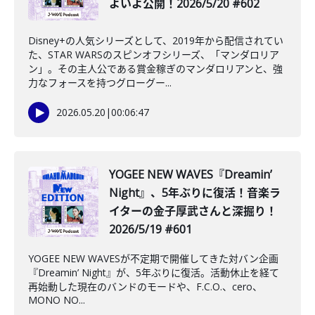
よいよ公開！2026/5/20 #602
Disney+の人気シリーズとして、2019年から配信されてい
た、STAR WARSのスピンオフシリーズ、「マンダロリア
ン」。その主人公である賞金稼ぎのマンダロリアンと、強
力なフォースを持つグローグー...
2026.05.20
|
00:06:47
️YOGEE NEW WAVES『Dreamin’
Night』、5年ぶりに復活！音楽ラ
イターの金子厚武さんと深掘り！
2026/5/19 #601
YOGEE NEW WAVESが不定期で開催してきた対バン企画
『Dreamin’ Night』が、5年ぶりに復活。活動休止を経て
再始動した現在のバンドのモードや、F.C.O.、cero、
MONO NO...