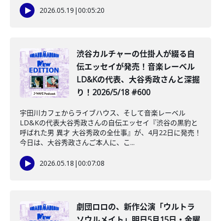
2026.05.19
|
00:05:20
渋谷カルチャーの仕掛人が綴る自
伝エッセイが発売！音楽レーベル
LD&Kの代表、大谷秀政さんと深掘
り！2026/5/18 #600
宇田川カフェからライブハウス、そして音楽レーベル
LD&Kの代表大谷秀政さんの自伝エッセイ『渋谷の黒豹と
呼ばれた男 異才 大谷秀政の全仕事』が、4月22日に発売！
今日は、大谷秀政さんご本人に、こ...
2026.05.18
|
00:07:08
劇団ロロの、新作公演「ウルトラ
ソウルメイト」明日5月15日・金曜