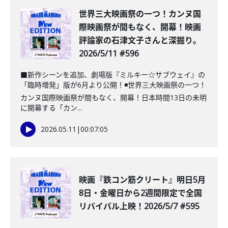
️世界三大映画祭の一つ！カンヌ国
際映画祭が間もなく、開幕！映画
評論家の石津文子さんと深掘り。
2026/5/11 #596
■新作シーンを追加、劇場版『ミルキー☆サブウェイ』の
「臨時増発」版が6月より公開！◾️世界三大映画祭の一つ！
カンヌ国際映画祭が間もなく、開幕！日本時間13日の未明
に開幕する「カン...
2026.05.11
|
00:07:05
映画『鉄コン筋クリート』明日5月
8日・金曜日から2週間限定で全国
リバイバル上映！2026/5/7 #595