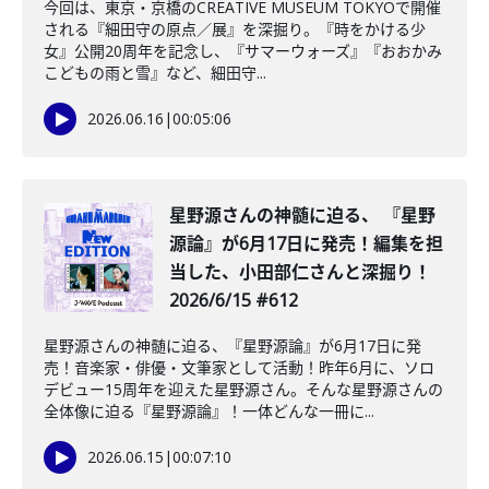
今回は、東京・京橋のCREATIVE MUSEUM TOKYOで開催
される『細田守の原点／展』を深掘り。『時をかける少
女』公開20周年を記念し、『サマーウォーズ』『おおかみ
こどもの雨と雪』など、細田守...
2026.06.16
|
00:05:06
星野源さんの神髄に迫る、 『星野
源論』が6月17日に発売！編集を担
当した、小田部仁さんと深掘り！
2026/6/15 #612
星野源さんの神髄に迫る、『星野源論』が6月17日に発
売！音楽家・俳優・文筆家として活動！昨年6月に、ソロ
デビュー15周年を迎えた星野源さん。そんな星野源さんの
全体像に迫る『星野源論』！一体どんな一冊に...
2026.06.15
|
00:07:10