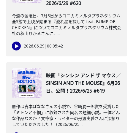
2026/6/29 #620
今週の金曜日、7月3日からコニカミノルタプラネタリウム
全5館で上映が始まる『流れ星を探して feat. BUMP OF
CHICKEN』についてコニカミノルタプラネタリウム株式会
社の秋山ひかるさんに、...
2026.06.29
|
00:05:42
映画『シンシン アンド ザ マウス／
SINSIN AND THE MOUSE』6月26
日、公開！2026/6/25 #619
原作は吉本ばななさんの小説で、谷崎潤一郎賞を受賞した
「ミトンと不憫」に収録された同名の短編小説。一体どん
な作品なのか？文筆家・ライターの丹渡実夢さんに深掘り
していただきました！（2026/06/25 ...