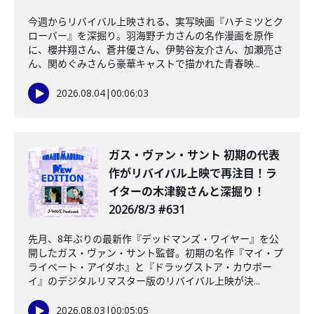
今週からリバイバル上映される、実写映画『ハチミツとク
ローバー』を深掘り。羽海野チカさんの名作漫画を原作
に、櫻井翔さん、蒼井優さん、伊勢谷友介さん、加瀬亮さ
ん、関めぐみさんら豪華キャストで描かれた青春映...
2026.08.04
|
00:06:03
ガス・ヴァン・サント 初期の代表
作がリバイバル上映で再注目！ラ
イターの木津毅さんと深掘り！
2026/8/3 #631
先月、8年ぶりの最新作『デッドマンズ・ワイヤー』を公
開したガス・ヴァン・サント監督。初期の名作『マイ・プ
ライベート・アイダホ』と『ドラッグストア・カウボー
イ』のデジタルリマスター版のリバイバル上映が決...
2026.08.03
|
00:05:05