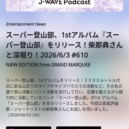
Entertainment News
スーパー登山部、1stアルバム『スー
パー登山部』をリリース！柴那典さん
と深堀り！2026/6/3 #610
NiEW EDITION from GRAND MARQUEE
スーパー登山部、1stアルバムをリリース！３０００メートル付
近にある山荘でのライブやライブハウスでの活動など、その名の
通り登山活動とバンド活動を並行して行い、足腰を鍛えながら精
力的に活動しているバンド「スーパー登山部」が1st アルバム
「スーパー登山部」を本日リリースしました。今回は音楽評論
家・ジャーナリストの柴那典さんにお話しを伺いました。
（2026/06/03 OA）