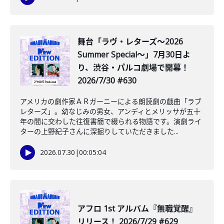
舞台「ラヴ・レターズ～2026
Summer Special～」7月30日よ
り、渋谷・パルコ劇場で開幕！
2026/7/30 #630
アメリカの劇作家ＡＲガーニーによる朗読劇の戯曲「ラブ
レターズ」。幼なじみの男女、アンディとメリッサが五十
年の間に交わした往復書簡で綴られる物語です。演劇ライ
ターの上野紀子さんに深掘りしていただきました...
2026.07.30
|
00:05:04
アフロ 1st アルバム『無職覚醒』
リリース！ 2026/7/29 #629