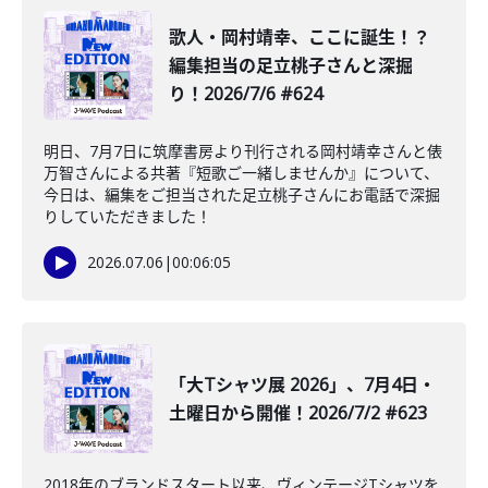
️歌人・岡村靖幸、ここに誕生！？
編集担当の足立桃子さんと深掘
り！2026/7/6 #624
明日、7月7日に筑摩書房より刊行される岡村靖幸さんと俵
万智さんによる共著『短歌ご一緒しませんか』について、
今日は、編集をご担当された足立桃子さんにお電話で深掘
りしていただきました！
2026.07.06
|
00:06:05
「大Tシャツ展 2026」、7月4日・
土曜日から開催！2026/7/2 #623
2018年のブランドスタート以来、ヴィンテージTシャツを