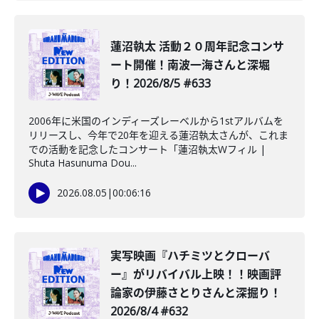
蓮沼執太 活動２０周年記念コンサ
ート開催！南波一海さんと深堀
り！2026/8/5 #633
2006年に米国のインディーズレーベルから1stアルバムを
リリースし、今年で20年を迎える蓮沼執太さんが、これま
での活動を記念したコンサート「蓮沼執太Wフィル |
Shuta Hasunuma Dou...
2026.08.05
|
00:06:16
️実写映画『ハチミツとクローバ
ー』がリバイバル上映！！映画評
論家の伊藤さとりさんと深掘り！
2026/8/4 #632