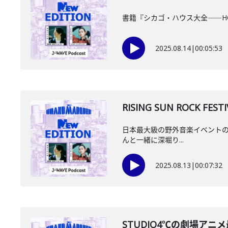
書籍『シカゴ・ハウス大全――HO
2025.08.14
|
00:05:53
RISING SUN ROCK FE
日本最大級の野外音楽イベントの一つ、
んと一緒に深堀り...
2025.08.13
|
00:07:32
️STUDIO4℃の劇場アニ