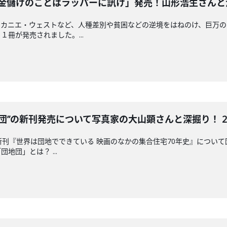
儲けのことはラッパーに訊け」発売！山形浩生さんと深堀り！ 
、カニエ・ウェストなど、人種差別や貧困などの逆境をはねのけ、巨万
冊が発売されました。...
”の新刊発売について写真家の大山顕さんと深掘り！ 2025/
新刊『世界は団地でできている 映画のなかの集合住宅70年史』について
地団」とは？ ...