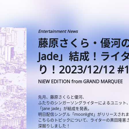
Entertainment News
️藤原さくら・優河の
Jade」結成！ラ
り！2023/12/12 #
NiEW EDITION from GRAND MARQUEE
先月、藤原さくらと優河、
ふたりのシンガーソングライターによるユニット
「Jane Jade」が結成を発表。
明日配信シングル「moonlight」がリリースされ
こちらのトピックについて、ライターの黒田隆憲
深掘りしました！