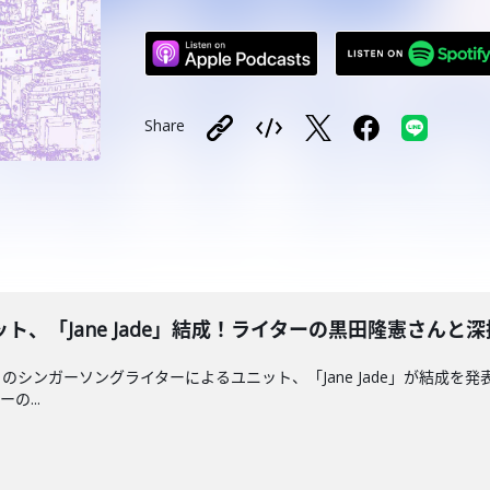
Share
、「Jane Jade」結成！ライターの黒田隆憲さんと深掘り！2
シンガーソングライターによるユニット、「Jane Jade」が結成を発表
の...