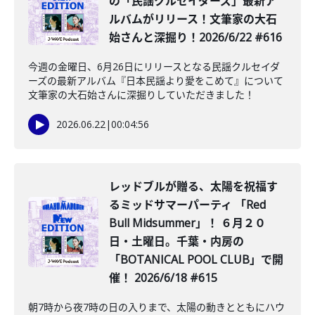
の「民謡クルセイダーズ」最新ア
ルバムがリリース！文筆家の大石
始さんと深掘り！2026/6/22 #616
今週の金曜日、6月26日にリリースとなる民謡クルセイダ
ーズの最新アルバム『日本民謡より愛をこめて』について
文筆家の大石始さんに深掘りしていただきました！
2026.06.22
|
00:04:56
レッドブルが贈る、太陽を祝福す
るミッドサマーパーティ 「Red
Bull Midsummer」！ ６月２０
日・土曜日。千葉・内房の
「BOTANICAL POOL CLUB」で開
催！ 2026/6/18 #615
朝7時から夜7時の日の入りまで、太陽の動きとともにハウ