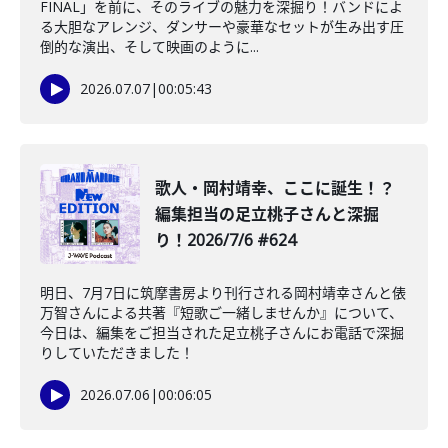
FINAL」を前に、そのライブの魅力を深掘り！バンドによ
る大胆なアレンジ、ダンサーや豪華なセットが生み出す圧
倒的な演出、そして映画のように...
2026.07.07
|
00:05:43
️歌人・岡村靖幸、ここに誕生！？
編集担当の足立桃子さんと深掘
り！2026/7/6 #624
明日、7月7日に筑摩書房より刊行される岡村靖幸さんと俵
万智さんによる共著『短歌ご一緒しませんか』について、
今日は、編集をご担当された足立桃子さんにお電話で深掘
りしていただきました！
2026.07.06
|
00:06:05