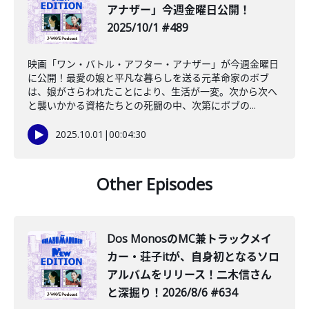
アナザー」今週金曜日公開！
2025/10/1 #489
映画「ワン・バトル・アフター・アナザー」が今週金曜日
に公開！最愛の娘と平凡な暮らしを送る元革命家のボブ
は、娘がさらわれたことにより、生活が一変。次から次へ
と襲いかかる資格たちとの死闘の中、次第にボブの...
2025.10.01
|
00:04:30
Other Episodes
Dos MonosのMC兼トラックメイ
カー・荘子itが、自身初となるソロ
アルバムをリリース！二木信さん
と深掘り！2026/8/6 #634