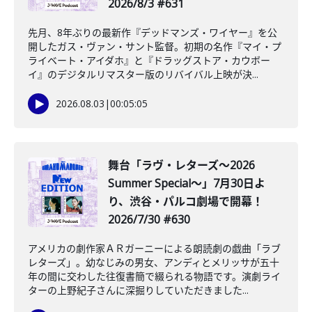
2026/8/3 #631
先月、8年ぶりの最新作『デッドマンズ・ワイヤー』を公
開したガス・ヴァン・サント監督。初期の名作『マイ・プ
ライベート・アイダホ』と『ドラッグストア・カウボー
イ』のデジタルリマスター版のリバイバル上映が決...
2026.08.03
|
00:05:05
舞台「ラヴ・レターズ～2026
Summer Special～」7月30日よ
り、渋谷・パルコ劇場で開幕！
2026/7/30 #630
アメリカの劇作家ＡＲガーニーによる朗読劇の戯曲「ラブ
レターズ」。幼なじみの男女、アンディとメリッサが五十
年の間に交わした往復書簡で綴られる物語です。演劇ライ
ターの上野紀子さんに深掘りしていただきました...