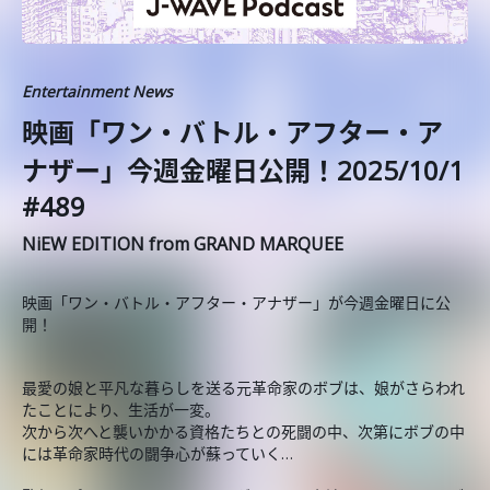
Entertainment News
️映画「ワン・バトル・アフター・ア
ナザー」今週金曜日公開！2025/10/1
#489
NiEW EDITION from GRAND MARQUEE
映画「ワン・バトル・アフター・アナザー」が今週金曜日に公
開！
最愛の娘と平凡な暮らしを送る元革命家のボブは、娘がさらわれ
たことにより、生活が一変。
次から次へと襲いかかる資格たちとの死闘の中、次第にボブの中
には革命家時代の闘争心が蘇っていく…