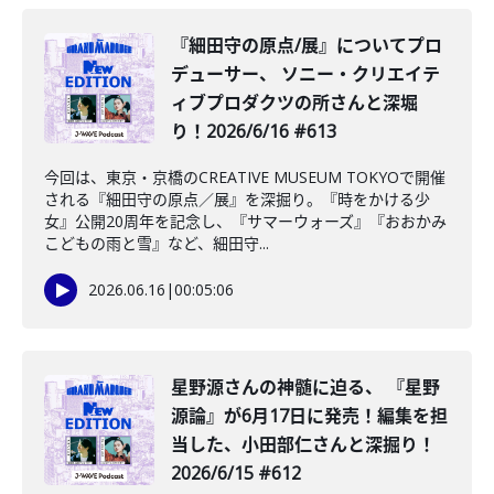
️『細田守の原点/展』についてプロ
デューサー、 ソニー・クリエイテ
ィブプロダクツの所さんと深堀
り！2026/6/16 #613
今回は、東京・京橋のCREATIVE MUSEUM TOKYOで開催
される『細田守の原点／展』を深掘り。『時をかける少
女』公開20周年を記念し、『サマーウォーズ』『おおかみ
こどもの雨と雪』など、細田守...
2026.06.16
|
00:05:06
星野源さんの神髄に迫る、 『星野
源論』が6月17日に発売！編集を担
当した、小田部仁さんと深掘り！
2026/6/15 #612