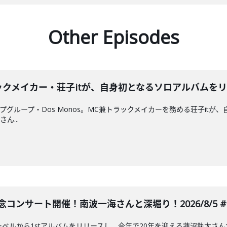
Other Episodes
トラックメイカー・荘子itが、自身初となるソロアルバムをリリ
ホップグループ・Dos Monos。MC兼トラックメイカーを務める荘子it
ん...
コンサート開催！南波一海さんと深堀り！2026/8/5 #6
レーベルから1stアルバムをリリースし、今年で20年を迎える蓮沼執太