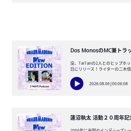
Dos MonosのMC兼
没、TaiTanの2人とのヒップ
日にリリース！ライターの二木信さ
2026.08.06
|
00:06:08
蓮沼執太 活動２０周年記念
2006年に米国のインディーズ