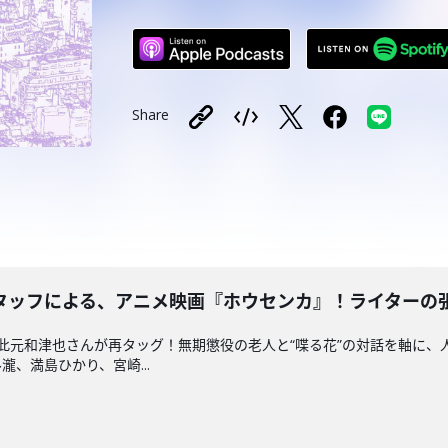
Share
ッフによる、アニメ映画『ホウセンカ』！ライターの張江浩司
此元和津也さんが再タッグ！無期懲役の老人と“喋る花”の対話を軸に
、満島ひかり、宮崎...