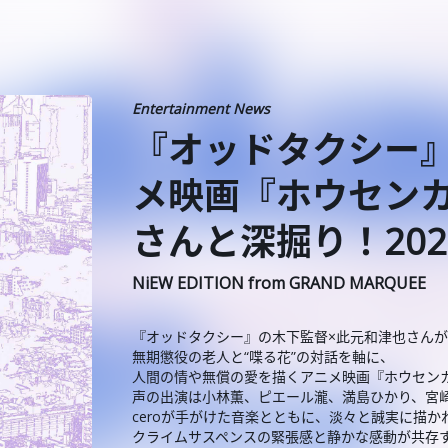
Entertainment News
️『オッドタクシー
メ映画『ホウセン
さんと深掘り！2025/
NiEW EDITION from GRAND MARQUEE
『オッドタクシー』の木下監督×此元和津也さん
無期懲役の老人と“喋る花”の対話を軸に、
人間の情や無償の愛を描くアニメ映画『ホウセン
声の出演は小林薫、ピエール瀧、満島ひかり、宮
ceroが手がけた音楽とともに、淡々と誠実に描
クライムサスペンスの緊張感と静かな感動が共存す