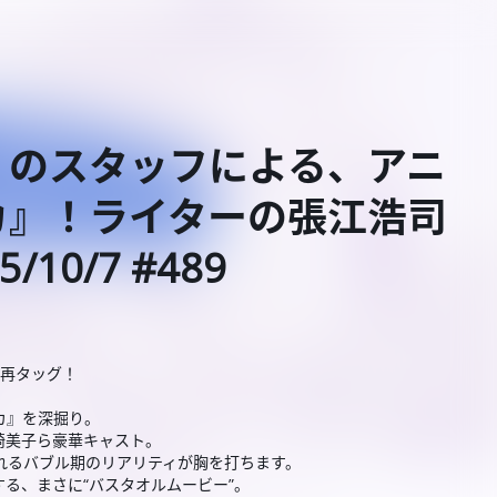
』のスタッフによる、アニ
カ』！ライターの張江浩司
10/7 #489
が再タッグ！
カ』を深掘り。
崎美子ら豪華キャスト。
かれるバブル期のリアリティが胸を打ちます。
る、まさに“バスタオルムービー”。