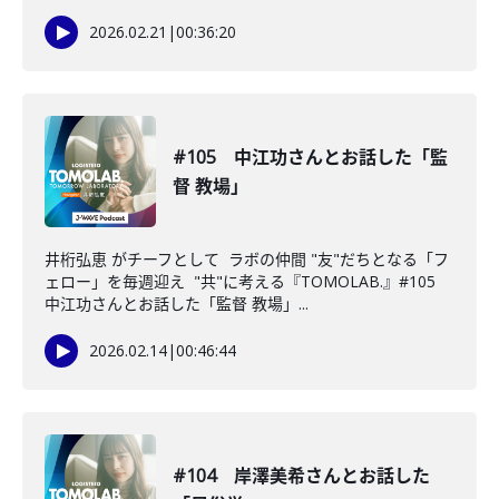
2026.02.21
|
00:36:20
#105 中江功さんとお話した「監
督 教場」
井桁弘恵 がチーフとして ラボの仲間 "友"だちとなる「フ
ェロー」を毎週迎え "共"に考える『TOMOLAB.』#105
中江功さんとお話した「監督 教場」...
2026.02.14
|
00:46:44
#104 岸澤美希さんとお話した