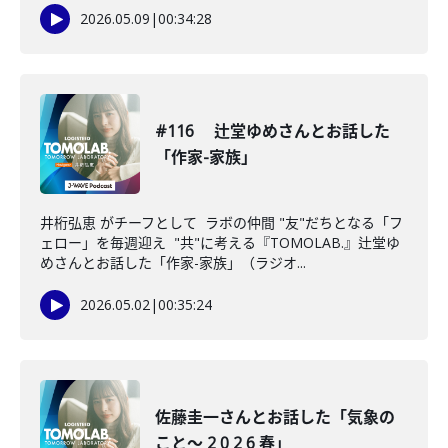
2026.05.09
|
00:34:28
#116 辻堂ゆめさんとお話した
「作家-家族」
井桁弘恵 がチーフとして ラボの仲間 "友"だちとなる「フ
ェロー」を毎週迎え "共"に考える『TOMOLAB.』辻堂ゆ
めさんとお話した「作家-家族」（ラジオ...
2026.05.02
|
00:35:24
佐藤圭一さんとお話した「気象の
こと〜 2 0 2 6 春」