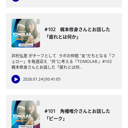
#102 梶本修身さんとお話した
「疲れとは何か」
井桁弘恵 がチーフとして ラボの仲間 "友"だちとなる「フ
ェロー」を毎週迎え "共"に考える『TOMOLAB.』#102
梶本修身さんとお話した「疲れとは何...
2026.01.24
|
00:41:05
#101 角幡唯介さんとお話した
「ピーク」