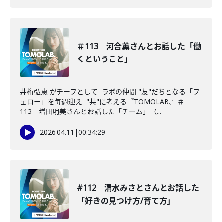
＃113 河合薫さんとお話した「働
くということ」
井桁弘恵 がチーフとして ラボの仲間 "友"だちとなる「フ
ェロー」を毎週迎え "共"に考える『TOMOLAB.』＃
113 増田明美さんとお話した「チーム」（...
2026.04.11
|
00:34:29
#112 清水みさとさんとお話した
「好きの見つけ方/育て方」