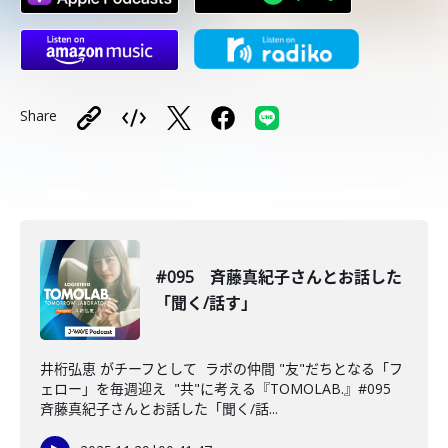
Share
#095 斉藤真紀子さんとお話した
「聞く/話す」
井桁弘恵 がチーフとして ラボの仲間 "友"だちとなる「フ
ェロー」を毎週迎え "共"に考える『TOMOLAB.』#095
斉藤真紀子さんとお話した「聞く/話...