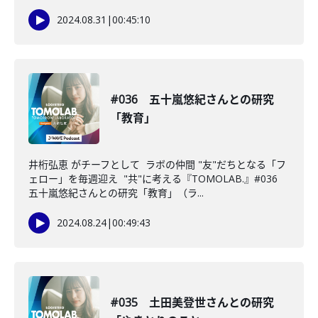
2024.08.31
|
00:45:10
#036 五十嵐悠紀さんとの研究
「教育」
井桁弘恵 がチーフとして ラボの仲間 "友"だちとなる「フ
ェロー」を毎週迎え "共"に考える『TOMOLAB.』#036
五十嵐悠紀さんとの研究「教育」（ラ...
2024.08.24
|
00:49:43
#035 土田美登世さんとの研究