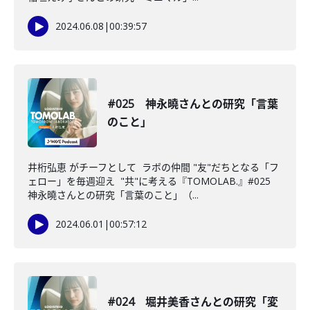
2024.06.08
|
00:39:57
#025 神永曉さんとの研究「言葉
のこと」
井桁弘恵 がチーフとして ラボの仲間 "友"だちとなる「フ
ェロー」を毎週迎え "共"に考える『TOMOLAB.』#025
神永曉さんとの研究「言葉のこと」（...
2024.06.01
|
00:57:12
#024 堀井美香さんとの研究「変