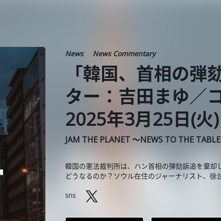
News
News Commentary
「韓国、首相の弾
ター：吉田まゆ／
2025年3月25日(火)
JAM THE PLANET ～NEWS TO THE TABL
韓国の憲法裁判所は、ハン首相の弾劾訴追を棄却
どうなるのか？ソウル在住のジャーナリスト、徐
sns