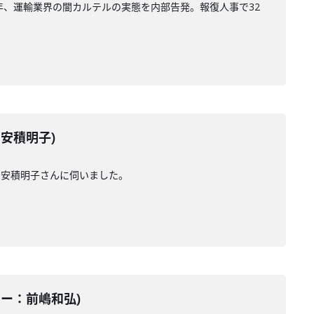
年、運輸業界の闇カルテルの実態を内部告発。報復人事で32
：安積明子)
の安積明子さんに伺いました。
ーター：前嶋和弘)