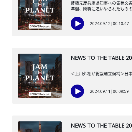
斎藤元彦兵庫県知事への告発文書
年間、閑職に追いやられたものの、
2024.09.12
|
00:10:47
NEWS TO THE TAB
＜上川外相が総裁選立候補＞日
2024.09.11
|
00:09:59
NEWS TO THE TAB