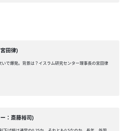
：宮田律)
次いで爆発。背景は？イスラム研究センター理事長の宮田律
ーター：斎藤裕司)
下げ幅は通常の0.25か、それとも0.5なのか。長年、外国