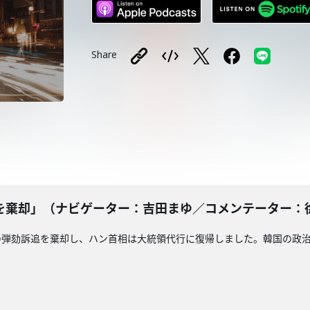
Share
棄却」（ナビゲーター：吉田まゆ／コメンテーター：徐台教
の弾劾訴追を棄却し、ハン首相は大統領代行に復帰しました。韓国の政