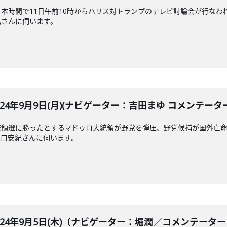
本時間で11日午前10時からハリス対トランプのテレビ討論会が行なわ
弘さんに伺います。
LE 2024年9月9日(月)(ナビゲーター：吉田まゆ コメンテー
統領選に勝ったとするマドゥロ大統領が野党を弾圧、野党候補が国外亡
坂口安紀さんに伺います。
BLE 2024年9月5日(木)（ナビゲーター：堀潤／コメン