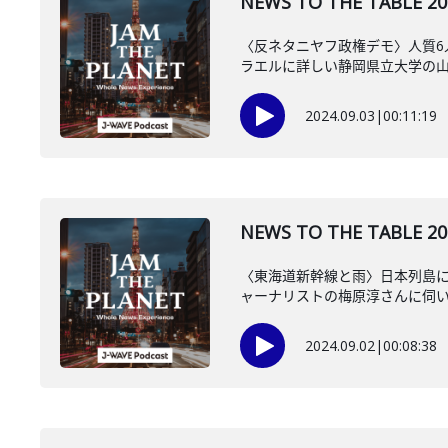
NEWS TO THE TAB
〈反ネタニヤフ政権デモ〉人質
ラエルに詳しい静岡県立大学の
2024.09.03
|
00:11:19
NEWS TO THE TAB
〈東海道新幹線と雨〉日本列島に
ャーナリストの梅原淳さんに伺
2024.09.02
|
00:08:38