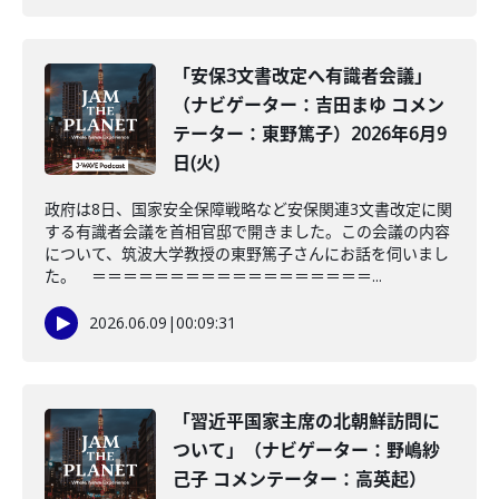
「安保3文書改定へ有識者会議」
（ナビゲーター：吉田まゆ コメン
テーター：東野篤子）2026年6月9
日(火)
政府は8日、国家安全保障戦略など安保関連3文書改定に関
する有識者会議を首相官邸で開きました。この会議の内容
について、筑波大学教授の東野篤子さんにお話を伺いまし
た。 ＝＝＝＝＝＝＝＝＝＝＝＝＝＝＝＝＝＝...
2026.06.09
|
00:09:31
「習近平国家主席の北朝鮮訪問に
ついて」（ナビゲーター：野嶋紗
己子 コメンテーター：高英起）