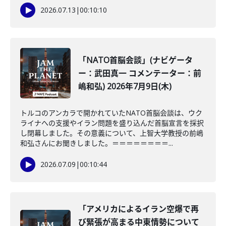
2026.07.13
|
00:10:10
「NATO首脳会談」(ナビゲータ
ー：武田真一 コメンテーター：前
嶋和弘) 2026年7月9日(木)
トルコのアンカラで開かれていたNATO首脳会談は、ウク
ライナへの支援やイラン問題を盛り込んだ首脳宣言を採択
し閉幕しました。その意義について、上智大学教授の前嶋
和弘さんにお聞きしました。＝＝＝＝＝＝＝＝...
2026.07.09
|
00:10:44
「アメリカによるイラン空爆で再
び緊張が高まる中東情勢について