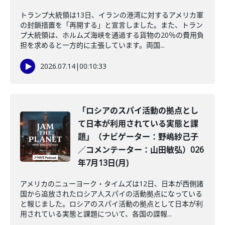
トランプ大統領は13日、イランの港湾に対するアメリカ軍
の封鎖措置を「再開する」と宣言しました。また、トラン
プ大統領は、ホルムズ海峡を通過する貨物の20％の費用負
担を求めると一方的に主張しています。両国...
2026.07.14
|
00:10:33
「ロシアのスパイ活動の拠点とし
て日本が利用されている実態と課
題」（ナビゲーター：野嶋紗己子
／コメンテーター：山田敏弘）026
年7月13日(月)
アメリカのニューヨーク・タイムズは12日、日本が西側諸
国から追放されたロシア人スパイの活動拠点になっている
と報じました。ロシアのスパイ活動の拠点として日本が利
用されている実態と課題について、各国の諜報...