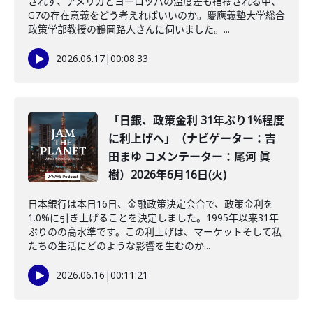
されず、アメリカとヨーロッパの温度差も指摘される中、
G7の存在意義をどう考えればいいのか。慶應義塾大学総合
政策学部教授の鶴岡路人さんに伺いました。...
2026.06.17
|
00:08:33
「日銀、政策金利 31年ぶり1%程度
に利上げへ」（ナビゲーター：吉
田まゆ コメンテーター：尾河 眞
樹）2026年6月16日(火)
日本銀行は本日16日、金融政策決定会合で、政策金利を
1.0%に引き上げることを決定しました。1995年以来31年
ぶりのの高水準です。この利上げは、マーケットそして私
たちの生活にどのような影響を生むのか...
2026.06.16
|
00:11:21