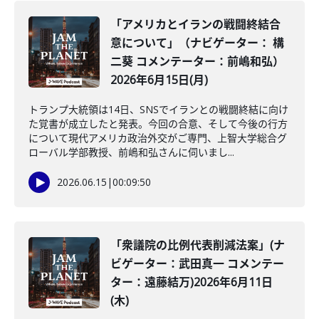
「アメリカとイランの戦闘終結合
意について」（ナビゲーター： 構
二葵 コメンテーター：前嶋和弘）
2026年6月15日(月)
トランプ大統領は14日、SNSでイランとの戦闘終結に向け
た覚書が成立したと発表。今回の合意、そして今後の行方
について現代アメリカ政治外交がご専門、上智大学総合グ
ローバル学部教授、前嶋和弘さんに伺いまし...
2026.06.15
|
00:09:50
「衆議院の比例代表削減法案」(ナ
ビゲーター：武田真一 コメンテー
ター：遠藤結万)2026年6月11日
(木)