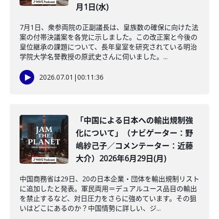
月1日(水)
7月1日、衆参両院の正副議長は、皇族数の確保に向けた法
案の付帯決議案を各党に示しました。この改正案と今後の
皇位継承の課題について、長年皇室を研究されている明治
学院大学名誉教授の原武史さんに伺いました。...
2026.07.01
|
00:11:36
「中国による日本への輸出規制強
化について」（ナビゲーター：野
嶋紗己子／コメンテーター：近藤
大介）2026年6月29日(月)
中国商務省は29日、20の日本企業・団体を輸出規制リスト
に追加したと発表。軍民両用＝デュアルユース品目の輸出
を禁止するなど、対日圧力をさらに強めています。その狙
いはどこにあるのか？中国情勢に詳しい、ジ...