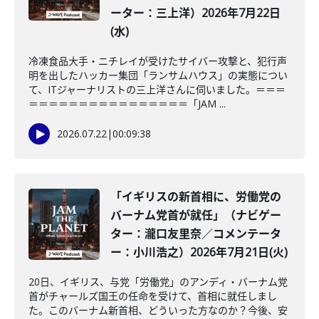
ーター：三上洋）2026年7月22日
(水)
冷凍食品大手・ニチレイが受けたサイバー攻撃と、犯行声
明を出したハッカー集団「ランサムハウス」の実態につい
て、ITジャーナリストの三上洋さんに伺いました。＝＝＝
＝＝＝＝＝＝＝＝＝＝＝＝＝＝＝＝「JAM ...
2026.07.22
|
00:09:38
「イギリスの新首相に、労働党の
バーナム党首が就任」（ナビゲー
ター：瀧口友里奈／コメンテータ
ー：小川浩之）2026年7月21日(火)
20日、イギリス、与党「労働党」のアンディ・バーナム党
首がチャールズ国王の任命を受けて、首相に就任しまし
た。このバーナム新首相、どういった方なのか？今後、安