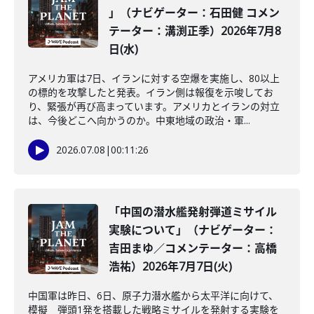
」（ナビゲーター：石田健 コメン
テーター：溝渕正季）2026年7月8
日(水)
アメリカ軍は7日、イランに対する空爆を実施し、80以上
の標的を攻撃したと発表。イラン側は報復を示唆してお
り、緊張が再び高まっています。アメリカとイランの対立
は、今後どこへ向かうのか。中東地域の政治・軍...
2026.07.08
|
00:11:26
「中国の潜水艦発射弾道ミサイル
実験について」（ナビゲーター：
吉田まゆ／コメンテーター：高橋
浩祐）2026年7月7日(火)
中国軍は昨日、6日、原子力潜水艦から太平洋に向けて、
模擬 弾頭1発を搭載した戦略ミサイルを発射する実験を