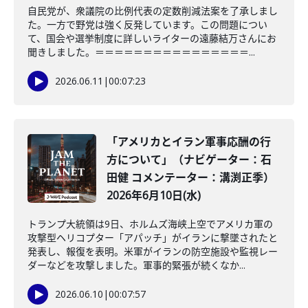
自民党が、衆議院の比例代表の定数削減法案を了承しまし
た。一方で野党は強く反発しています。この問題につい
て、国会や選挙制度に詳しいライターの遠藤結万さんにお
聞きしました。＝＝＝＝＝＝＝＝＝＝＝＝＝＝＝＝...
2026.06.11
|
00:07:23
「アメリカとイラン軍事応酬の行
方について」（ナビゲーター：石
田健 コメンテーター：溝渕正季）
2026年6月10日(水)
トランプ大統領は9日、ホルムズ海峡上空でアメリカ軍の
攻撃型ヘリコプター「アパッチ」がイランに撃墜されたと
発表し、報復を表明。米軍がイランの防空施設や監視レー
ダーなどを攻撃しました。軍事的緊張が続くなか...
2026.06.10
|
00:07:57