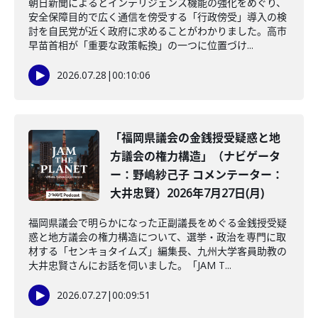
朝日新聞によるとインテリジェンス機能の強化をめぐり、
安全保障目的で広く通信を傍受する「行政傍受」導入の検
討を自民党が近く政府に求めることがわかりました。高市
早苗首相が「重要な政策転換」の一つに位置づけ...
2026.07.28
|
00:10:06
「福岡県議会の金銭授受疑惑と地
方議会の権力構造」（ナビゲータ
ー：野嶋紗己子 コメンテーター：
大井忠賢）2026年7月27日(月)
福岡県議会で明らかになった正副議長をめぐる金銭授受疑
惑と地方議会の権力構造について、選挙・政治を専門に取
材する「センキョタイムズ」編集長、九州大学客員助教の
大井忠賢さんにお話を伺いました。「JAM T...
2026.07.27
|
00:09:51