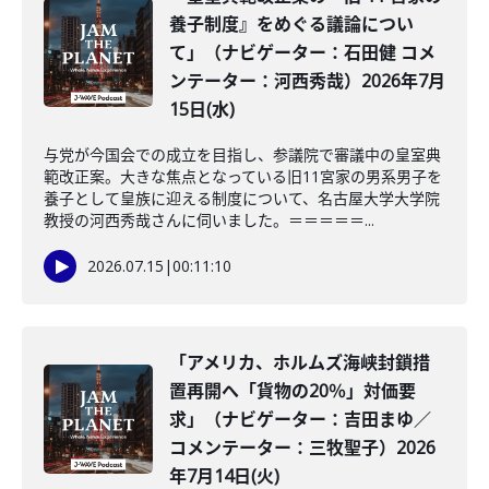
養子制度』をめぐる議論につい
て」（ナビゲーター：石田健 コメ
ンテーター：河西秀哉）2026年7月
15日(水)
与党が今国会での成立を目指し、参議院で審議中の皇室典
範改正案。大きな焦点となっている旧11宮家の男系男子を
養子として皇族に迎える制度について、名古屋大学大学院
教授の河西秀哉さんに伺いました。＝＝＝＝＝...
2026.07.15
|
00:11:10
「アメリカ、ホルムズ海峡封鎖措
置再開へ「貨物の20％」対価要
求」（ナビゲーター：吉田まゆ／
コメンテーター：三牧聖子）2026
年7月14日(火)