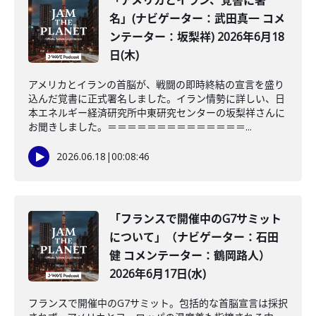
「アメリカとイラン、覚書に署
名」(ナビゲーター：武田真一 コメ
ンテーター：坂梨祥) 2026年6月18
日(木)
アメリカとイランの首脳が、戦闘の即時終結の宣言を盛り
込んだ覚書に正式署名しました。イラン情勢に詳しい、日
本エネルギー経済研究所中東研究センターの坂梨祥さんに
お聞きしました。＝＝＝＝＝＝＝＝＝＝＝＝＝＝...
2026.06.18
|
00:08:46
「フランスで開催中のG7サミット
について」（ナビゲーター：石田
健 コメンテーター：鶴岡路人）
2026年6月17日(水)
フランスで開催中のG7サミット。包括的な首脳宣言は採択