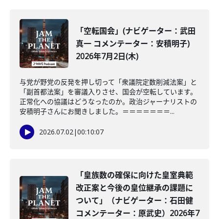
「空転国会」(ナビゲーター：武田
真一 コメンテーター：安積明子)
2026年7月2日(木)
与党が野党の反発を押し切って「衆議院定数削減法案」と
「副首都法案」を審議入りさせ、国会が空転しています。
正常化への協議はどうなったのか。政治ジャーナリストの
安積明子さんにお聞きしました。＝＝＝＝＝＝＝...
2026.07.02
|
00:10:07
「皇族数の確保に向けた皇室典範
改正案と今後の皇位継承の課題に
ついて」（ナビゲーター：石田健
コメンテーター：原武史）2026年7