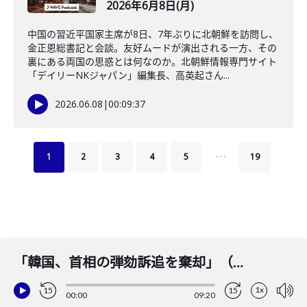
2026年6月8日(月)
中国の習近平国家主席が8日、7年ぶりに北朝鮮を訪問し、
金正恩総書記と会談。友好ムードが演出される一方、その
裏にある両国の思惑とは何なのか。北朝鮮情報専門サイト
「デイリーNKジャパン」編集長、高英起さん...
2026.06.08
|
00:09:37
…
1
2
3
4
5
19
「韓国、首相の弾劾訴追を棄却」（ナビゲーター：吉田まゆ／コメンテーター：徐台教）2025年3月25日(火)
1x
15
15
00:00
09:20