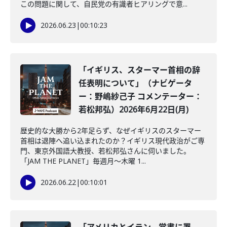
この問題に関して、自民党の有識者ヒアリングで意...
2026.06.23
|
00:10:23
「イギリス、スターマー首相の辞
任表明について」（ナビゲータ
ー：野嶋紗己子 コメンテーター：
若松邦弘）2026年6月22日(月)
歴史的な大勝から2年足らず、なぜイギリスのスターマー
首相は退陣へ追い込まれたのか？イギリス現代政治がご専
門、東京外国語大教授、若松邦弘さんに伺いました。
「JAM THE PLANET」毎週月～木曜 1...
2026.06.22
|
00:10:01