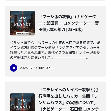
「フーシ派の攻撃」 (ナビゲータ
ー：武田真一 コメンテーター：宮
田律) 2026年7月23日(木)
ペルシャ湾でないもう一つの中東の出口である紅海で、親
イラン武装組織のフーシ派がサウジアラビアのタンカーを
攻撃したと見られます。現代イスラム研究センター理事長
の宮田律さんに伺いました。＝＝＝＝＝＝＝＝＝...
2026.07.23
|
00:10:53
「ニチレイへのサイバー攻撃と犯
行声明を出したハッカー集団『ラ
ンサムハウス』の実態について」
（ナビゲーター：石田健 コメンテ