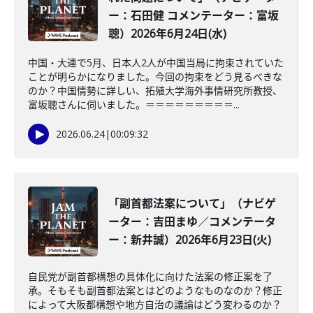
ー：石田健 コメンテーター：富坂
聰）2026年6月24日(水)
中国・大連で5月、日本人2人が中国当局に拘束されていた
ことが明らかになりました。今回の拘束をどう見るべきな
のか？中国情勢に詳しい、拓殖大学海外事情研究所教授、
富坂聰さんに伺いました。＝＝＝＝＝＝＝＝＝...
2026.06.24
|
00:09:32
「副首都法案について」（ナビゲ
ーター：吉田まゆ／コメンテータ
ー：新井誠）2026年6月23日(火)
自民党が副首都構想の具体化に向けた法案の修正案を了
承。そもそも副首都法案とはどのようなものなのか？修正
によって大阪都構想や地方自治の議論はどう変わるのか？