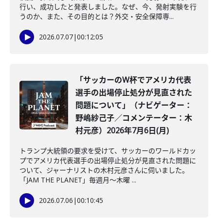
行い、成功したと発表しました。なぜ、今、発射実験を行
うのか、また、その目的とは？外交・安全保障専...
2026.07.07
|
00:12:05
「サッカーのW杯でアメリカ代表
選手の出場停止処分が見直された
問題について」（ナビゲーター：
野嶋紗己子／コメンテーター：木
村元彦）2026年7月6日(月)
トランプ大統領の要求を受けて、サッカーのワールドカッ
プでアメリカ代表選手の出場停止処分が見直された問題に
ついて、ジャーナリストの木村元彦さんに伺いました。
「JAM THE PLANET」毎週月～木曜 ...
2026.07.06
|
00:10:45