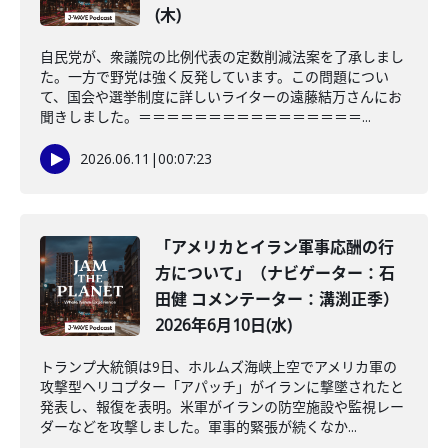
(木)
自民党が、衆議院の比例代表の定数削減法案を了承しまし
た。一方で野党は強く反発しています。この問題につい
て、国会や選挙制度に詳しいライターの遠藤結万さんにお
聞きしました。＝＝＝＝＝＝＝＝＝＝＝＝＝＝＝＝...
2026.06.11
|
00:07:23
「アメリカとイラン軍事応酬の行
方について」（ナビゲーター：石
田健 コメンテーター：溝渕正季）
2026年6月10日(水)
トランプ大統領は9日、ホルムズ海峡上空でアメリカ軍の
攻撃型ヘリコプター「アパッチ」がイランに撃墜されたと
発表し、報復を表明。米軍がイランの防空施設や監視レー
ダーなどを攻撃しました。軍事的緊張が続くなか...