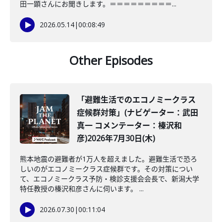
田一顕さんにお聞きします。＝＝＝＝＝＝＝＝＝...
2026.05.14
|
00:08:49
Other Episodes
「避難生活でのエコノミークラス
症候群対策」(ナビゲーター：武田
真一 コメンテーター：榛沢和
彦)2026年7月30日(木)
熊本地震の避難者が1万人を超えました。避難生活で恐ろ
しいのがエコノミークラス症候群です。その対策につい
て、エコノミークラス予防・検診支援会会長で、新潟大学
特任教授の榛沢和彦さんに伺います。 ...
2026.07.30
|
00:11:04