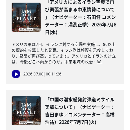
「アメリカによるイラン空爆で再
び緊張が高まる中東情勢について
」（ナビゲーター：石田健 コメン
テーター：溝渕正季）2026年7月8
日(水)
アメリカ軍は7日、イランに対する空爆を実施し、80以上
の標的を攻撃したと発表。イラン側は報復を示唆してお
り、緊張が再び高まっています。アメリカとイランの対立
は、今後どこへ向かうのか。中東地域の政治・軍...
2026.07.08
|
00:11:26
「中国の潜水艦発射弾道ミサイル
実験について」（ナビゲーター：
吉田まゆ／コメンテーター：高橋
浩祐）2026年7月7日(火)