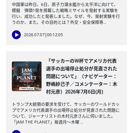
中国軍は昨日、6日、原子力潜水艦から太平洋に向けて、
模擬 弾頭1発を搭載した戦略ミサイルを発射する実験を
行い、成功したと発表しました。なぜ、今、発射実験を行
うのか、また、その目的とは？外交・安全保障専...
2026.07.07
|
00:12:05
「サッカーのW杯でアメリカ代表
選手の出場停止処分が見直された
問題について」（ナビゲーター：
野嶋紗己子／コメンテーター：木
村元彦）2026年7月6日(月)
トランプ大統領の要求を受けて、サッカーのワールドカッ
プでアメリカ代表選手の出場停止処分が見直された問題に
ついて、ジャーナリストの木村元彦さんに伺いました。
「JAM THE PLANET」毎週月～木曜 ...