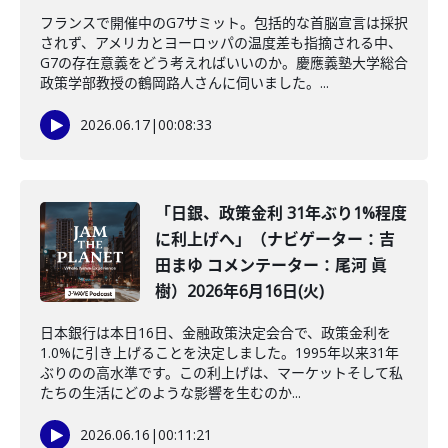
フランスで開催中のG7サミット。包括的な首脳宣言は採択
されず、アメリカとヨーロッパの温度差も指摘される中、
G7の存在意義をどう考えればいいのか。慶應義塾大学総合
政策学部教授の鶴岡路人さんに伺いました。...
2026.06.17
|
00:08:33
「日銀、政策金利 31年ぶり1%程度
に利上げへ」（ナビゲーター：吉
田まゆ コメンテーター：尾河 眞
樹）2026年6月16日(火)
日本銀行は本日16日、金融政策決定会合で、政策金利を
1.0%に引き上げることを決定しました。1995年以来31年
ぶりのの高水準です。この利上げは、マーケットそして私
たちの生活にどのような影響を生むのか...
2026.06.16
|
00:11:21