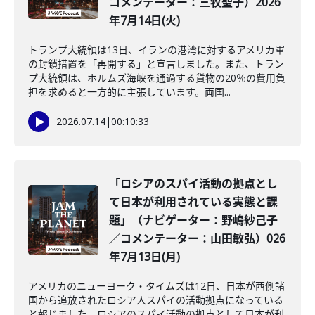
コメンテーター：三牧聖子）2026
年7月14日(火)
トランプ大統領は13日、イランの港湾に対するアメリカ軍
の封鎖措置を「再開する」と宣言しました。また、トラン
プ大統領は、ホルムズ海峡を通過する貨物の20％の費用負
担を求めると一方的に主張しています。両国...
2026.07.14
|
00:10:33
「ロシアのスパイ活動の拠点とし
て日本が利用されている実態と課
題」（ナビゲーター：野嶋紗己子
／コメンテーター：山田敏弘）026
年7月13日(月)
アメリカのニューヨーク・タイムズは12日、日本が西側諸
国から追放されたロシア人スパイの活動拠点になっている
と報じました。ロシアのスパイ活動の拠点として日本が利