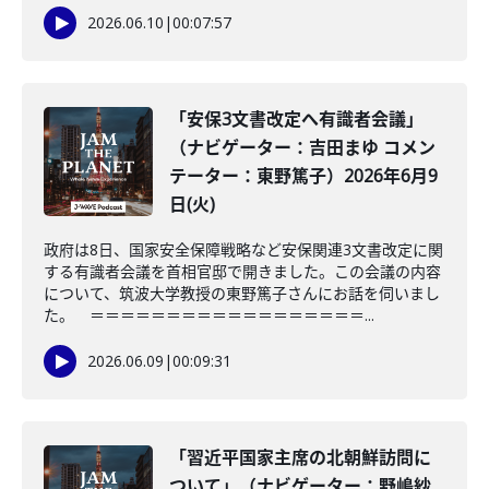
2026.06.10
|
00:07:57
「安保3文書改定へ有識者会議」
（ナビゲーター：吉田まゆ コメン
テーター：東野篤子）2026年6月9
日(火)
政府は8日、国家安全保障戦略など安保関連3文書改定に関
する有識者会議を首相官邸で開きました。この会議の内容
について、筑波大学教授の東野篤子さんにお話を伺いまし
た。 ＝＝＝＝＝＝＝＝＝＝＝＝＝＝＝＝＝＝...
2026.06.09
|
00:09:31
「習近平国家主席の北朝鮮訪問に
ついて」（ナビゲーター：野嶋紗