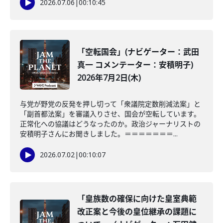
2026.07.06
|
00:10:45
「空転国会」(ナビゲーター：武田
真一 コメンテーター：安積明子)
2026年7月2日(木)
与党が野党の反発を押し切って「衆議院定数削減法案」と
「副首都法案」を審議入りさせ、国会が空転しています。
正常化への協議はどうなったのか。政治ジャーナリストの
安積明子さんにお聞きしました。＝＝＝＝＝＝＝...
2026.07.02
|
00:10:07
「皇族数の確保に向けた皇室典範
改正案と今後の皇位継承の課題に