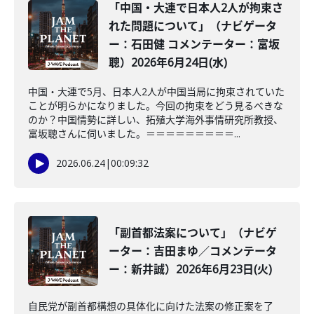
「中国・大連で日本人2人が拘束さ
れた問題について」（ナビゲータ
ー：石田健 コメンテーター：富坂
聰）2026年6月24日(水)
中国・大連で5月、日本人2人が中国当局に拘束されていた
ことが明らかになりました。今回の拘束をどう見るべきな
のか？中国情勢に詳しい、拓殖大学海外事情研究所教授、
富坂聰さんに伺いました。＝＝＝＝＝＝＝＝＝...
2026.06.24
|
00:09:32
「副首都法案について」（ナビゲ
ーター：吉田まゆ／コメンテータ
ー：新井誠）2026年6月23日(火)
自民党が副首都構想の具体化に向けた法案の修正案を了