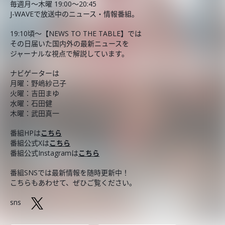
毎週月～木曜 19:00～20:45
J-WAVEで放送中のニュース・情報番組。
19:10頃～【NEWS TO THE TABLE】では
その日届いた国内外の最新ニュースを
ジャーナルな視点で解説しています。
ナビゲーターは
月曜：野嶋紗己子
火曜：吉田まゆ
水曜：石田健
木曜：武田真一
番組HPは
こちら
番組公式Xは
こちら
番組公式Instagramは
こちら
番組SNSでは最新情報を随時更新中！
こちらもあわせて、ぜひご覧ください。
sns