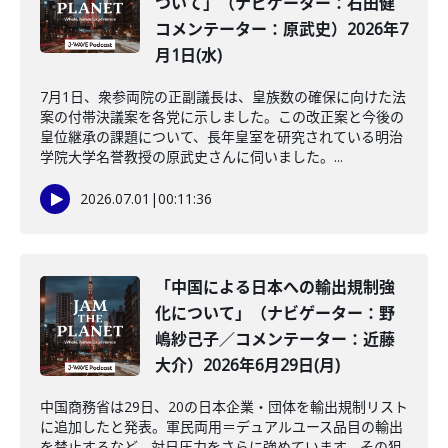
ついて」（ナビゲーター：石田健
コメンテーター：原武史）2026年7
月1日(水)
7月1日、衆参両院の正副議長は、皇族数の確保に向けた法
案の付帯決議案を各党に示しました。この改正案と今後の
皇位継承の課題について、長年皇室を研究されている明治
学院大学名誉教授の原武史さんに伺いました。...
2026.07.01
|
00:11:36
「中国による日本への輸出規制強
化について」（ナビゲーター：野
嶋紗己子／コメンテーター：近藤
大介）2026年6月29日(月)
中国商務省は29日、20の日本企業・団体を輸出規制リスト
に追加したと発表。軍民両用＝デュアルユース品目の輸出
を禁止するなど、対日圧力をさらに強めています。その狙