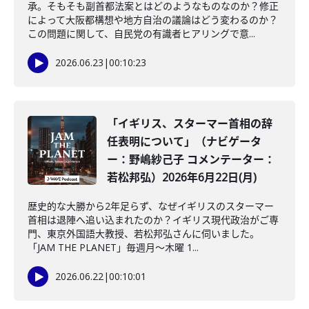
承。そもそも副首都法案とはどのようなものなのか？修正
によって大阪都構想や地方自治の議論はどう変わるのか？
この問題に関して、自民党の有識者ヒアリングで意...
2026.06.23
|
00:10:23
「イギリス、スターマー首相の辞
任表明について」（ナビゲータ
ー：野嶋紗己子 コメンテーター：
若松邦弘）2026年6月22日(月)
歴史的な大勝から2年足らず、なぜイギリスのスターマー
首相は退陣へ追い込まれたのか？イギリス現代政治がご専
門、東京外国語大教授、若松邦弘さんに伺いました。
「JAM THE PLANET」毎週月～木曜 1...
2026.06.22
|
00:10:01