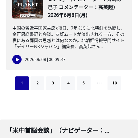
己子 コメンテーター：高英起）
2026年6月8日(月)
中国の習近平国家主席が8日、7年ぶりに北朝鮮を訪問し、
金正恩総書記と会談。友好ムードが演出される一方、その
裏にある両国の思惑とは何なのか。北朝鮮情報専門サイト
「デイリーNKジャパン」編集長、高英起さん...
2026.06.08
|
00:09:37
…
1
2
3
4
5
19
「米中首脳会談」（ナビゲーター：武田真一 コメンテーター：武田一顕）2026年5月14日(木)