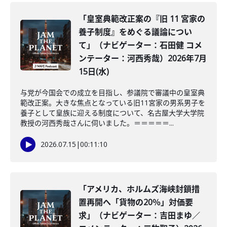
「皇室典範改正案の『旧 11 宮家の
養子制度』をめぐる議論につい
て」（ナビゲーター：石田健 コメ
ンテーター：河西秀哉）2026年7月
15日(水)
与党が今国会での成立を目指し、参議院で審議中の皇室典
範改正案。大きな焦点となっている旧11宮家の男系男子を
養子として皇族に迎える制度について、名古屋大学大学院
教授の河西秀哉さんに伺いました。＝＝＝＝＝...
2026.07.15
|
00:11:10
「アメリカ、ホルムズ海峡封鎖措
置再開へ「貨物の20％」対価要
求」（ナビゲーター：吉田まゆ／