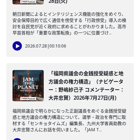
28日(火)
朝日新聞によるとインテリジェンス機能の強化をめぐり、
安全保障目的で広く通信を傍受する「行政傍受」導入の検
討を自民党が近く政府に求めることがわかりました。高市
早苗首相が「重要な政策転換」の一つに位置づけ...
2026.07.28
|
00:10:06
「福岡県議会の金銭授受疑惑と地
方議会の権力構造」（ナビゲータ
ー：野嶋紗己子 コメンテーター：
大井忠賢）2026年7月27日(月)
福岡県議会で明らかになった正副議長をめぐる金銭授受疑
惑と地方議会の権力構造について、選挙・政治を専門に取
材する「センキョタイムズ」編集長、九州大学客員助教の
大井忠賢さんにお話を伺いました。「JAM T...