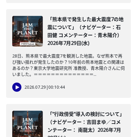
「熊本県で発生した最大震度7の地
震について」（ナビゲーター：石
田健 コメンテーター：青木陽介）
2026年7月29日(水)
28日、熊本県で最大震度7を観測した地震。なぜ熊本で再
び強い揺れが発生したのか？10年前の熊本地震との関連は
あるのか？東京大学地震研究所 准教授、青木陽介さんに伺
いました。＝＝＝＝＝＝＝＝＝＝＝＝＝＝...
2026.07.29
|
00:10:44
「"行政傍受"導入の検討について」
（ナビゲーター：吉田まゆ／コメ
ンテーター： 南龍太）2026年7月