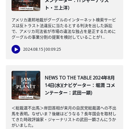
メンテーター：ITジャーナリス
ト・三上洋）
アメリカ連邦地裁がグーグルのインターネット検索サービ
スは反トラスト法違反に当たるとする判決を出した訴訟
で、アメリカ司法省が市場の違法な独占を是正するために
グーグルの事業分割の提案を検討していることが1...
2024.08.15
|
00:09:25
NEWS TO THE TABLE 2024年8月
14日(水)(ナビゲーター：堀潤 コメ
ンテーター：武田一顕)
＜総裁選不出馬＞岸田首相が来月の自民党総裁選への不出
馬を表明。なぜいま？後継はどうなる？長年国会を取材し
てきた時政評論家・ジャーナリストの武田一顕さんにうか
がいました。