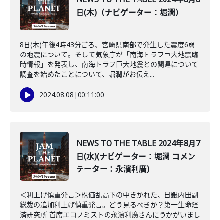
日(木)（ナビゲーター：堀潤）
8日(木)午後4時43分ごろ、宮崎県南部で発生した震度6弱
の地震について。そして気象庁が「南海トラフ巨大地震臨
時情報」を発表し、南海トラフ巨大地震との関連について
調査を始めたことについて、堀潤がお伝え...
2024.08.08
|
00:11:00
NEWS TO THE TABLE 2024年8月7
日(水)(ナビゲーター：堀潤 コメン
テーター：永濱利廣)
＜利上げ慎重発言＞株価乱高下の中きかれた、日銀内田副
総裁の追加利上げ慎重発言。どう見るべきか？第一生命経
済研究所 首席エコノミストの永濱利廣さんにうかがいまし