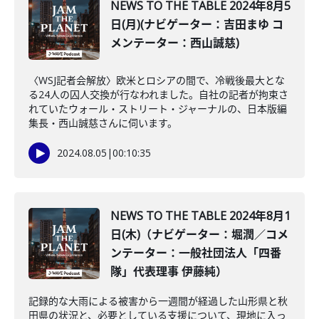
NEWS TO THE TABLE 2024年8月5
日(月)(ナビゲーター：吉田まゆ コ
メンテーター：西山誠慈)
〈WSJ記者会解放〉欧米とロシアの間で、冷戦後最大とな
る24人の囚人交換が行なわれました。自社の記者が拘束さ
れていたウォール・ストリート・ジャーナルの、日本版編
集長・西山誠慈さんに伺います。
2024.08.05
|
00:10:35
NEWS TO THE TABLE 2024年8月1
日(木)（ナビゲーター：堀潤／コメ
ンテーター：一般社団法人「四番
隊」代表理事 伊藤純）
記録的な大雨による被害から一週間が経過した山形県と秋
田県の状況と、必要としている支援について、現地に入っ