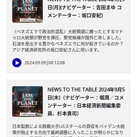
日(月)(ナビゲーター：吉田まゆ コ
メンテーター：坂口安紀)
〈ベネズエラで政治的混乱〉大統領選に勝ったとするマド
ゥロ大統領が野党を弾圧、野党候補が国外亡命しました。
石油を産出する豊かなベネズエラに何が起きているのか？
アジア経済研究所の坂口安紀さんに伺います。
2024.09.09
|
00:12:08
NEWS TO THE TABLE 2024年9月5
日(木)（ナビゲーター：堀潤／コメ
ンテーター：日本経済新聞編集委
員、杉本貴司）
日本製鉄による鉄鋼大手USスチールの買収をバイデン大統
領が阻止する方向で最終調整に入ったことが明らかになり