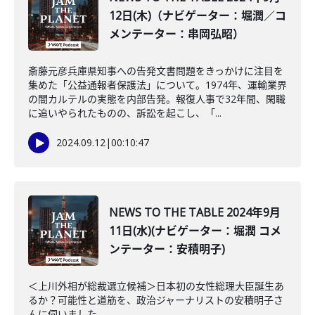
12日(木)（ナビゲーター：堀潤／コ
メンテーター：串岡弘昭）
斎藤元彦兵庫県知事への告発文書問題をきっかけに注目を
集めた「公益通報者保護法」について。1974年、運輸業界
の闇カルテルの実態を内部告発。報復人事で32年間、閑職
に追いやられたものの、訴訟を起こし、「...
2024.09.12
|
00:10:47
NEWS TO THE TABLE 2024年9月
11日(水)(ナビゲーター：堀潤 コメ
ンテーター：安積明子)
＜上川外相が総裁選立候補＞日本初の女性総理大臣誕生あ
るか？可能性と道筋を、政治ジャーナリストの安積明子さ
んに伺いました。