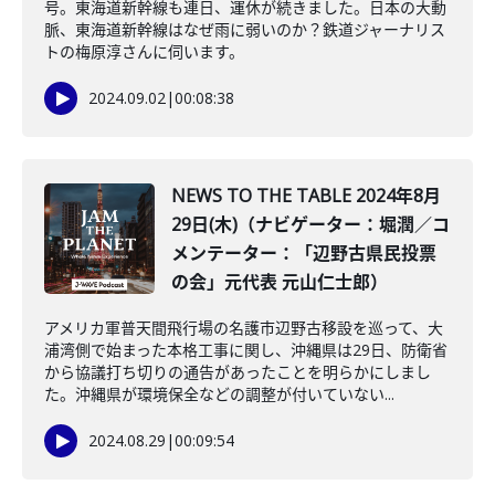
号。東海道新幹線も連日、運休が続きました。日本の大動
脈、東海道新幹線はなぜ雨に弱いのか？鉄道ジャーナリス
トの梅原淳さんに伺います。
2024.09.02
|
00:08:38
NEWS TO THE TABLE 2024年8月
29日(木)（ナビゲーター：堀潤／コ
メンテーター：「辺野古県民投票
の会」元代表 元山仁士郎）
アメリカ軍普天間飛行場の名護市辺野古移設を巡って、大
浦湾側で始まった本格工事に関し、沖縄県は29日、防衛省
から協議打ち切りの通告があったことを明らかにしまし
た。沖縄県が環境保全などの調整が付いていない...
2024.08.29
|
00:09:54