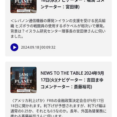
18日(水)(ナビゲーター：堀潤 コメ
ンテーター：宮田律)
＜レバノン通信機器の爆発＞イランの支援を受ける民兵組
織 ヒズボラの戦闘員の使用するポケベルが相次いで爆発。
背景は？イスラム研究センター理事長の宮田律さんに伺い
ました。
2024.09.18
|
00:09:32
NEWS TO THE TABLE 2024年9月
17日(火)(ナビゲーター：吉田まゆ
コメンテーター：斎藤裕司)
〈アメリカ利上げか〉FRBの金融政策決定会合が9月17日
18日に開かれます。利下げが予想されますが、利下げ幅は
通常の0.25か、それとも0.5なのか。長年、外国為替業務に
携わる斎藤裕司さんに伺います。