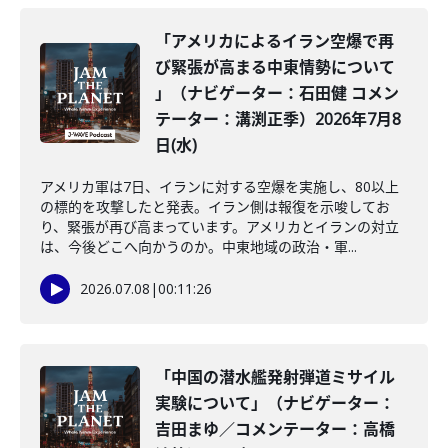
「アメリカによるイラン空爆で再
び緊張が高まる中東情勢について
」（ナビゲーター：石田健 コメン
テーター：溝渕正季）2026年7月8
日(水)
アメリカ軍は7日、イランに対する空爆を実施し、80以上
の標的を攻撃したと発表。イラン側は報復を示唆してお
り、緊張が再び高まっています。アメリカとイランの対立
は、今後どこへ向かうのか。中東地域の政治・軍...
2026.07.08
|
00:11:26
「中国の潜水艦発射弾道ミサイル
実験について」（ナビゲーター：
吉田まゆ／コメンテーター：高橋