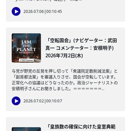
2026.07.06
|
00:10:45
「空転国会」(ナビゲーター：武田
真一 コメンテーター：安積明子)
2026年7月2日(木)
与党が野党の反発を押し切って「衆議院定数削減法案」と
「副首都法案」を審議入りさせ、国会が空転しています。
正常化への協議はどうなったのか。政治ジャーナリストの
安積明子さんにお聞きしました。＝＝＝＝＝＝＝...
2026.07.02
|
00:10:07
「皇族数の確保に向けた皇室典範