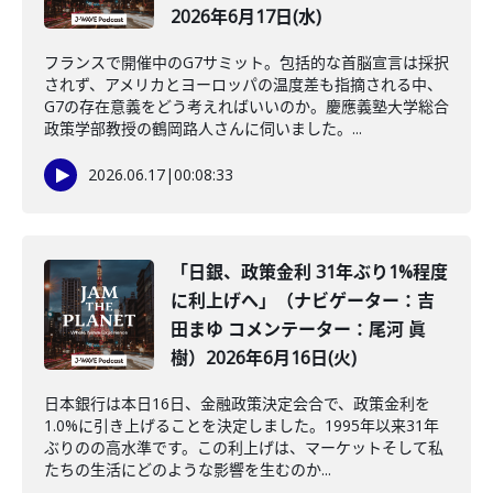
2026年6月17日(水)
フランスで開催中のG7サミット。包括的な首脳宣言は採択
されず、アメリカとヨーロッパの温度差も指摘される中、
G7の存在意義をどう考えればいいのか。慶應義塾大学総合
政策学部教授の鶴岡路人さんに伺いました。...
2026.06.17
|
00:08:33
「日銀、政策金利 31年ぶり1%程度
に利上げへ」（ナビゲーター：吉
田まゆ コメンテーター：尾河 眞
樹）2026年6月16日(火)
日本銀行は本日16日、金融政策決定会合で、政策金利を
1.0%に引き上げることを決定しました。1995年以来31年
ぶりのの高水準です。この利上げは、マーケットそして私
たちの生活にどのような影響を生むのか...