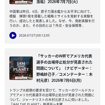
浩祐）2026年7月7日(火)
中国軍は昨日、6日、原子力潜水艦から太平洋に向けて、
模擬 弾頭1発を搭載した戦略ミサイルを発射する実験を
行い、成功したと発表しました。なぜ、今、発射実験を行
うのか、また、その目的とは？外交・安全保障専...
2026.07.07
|
00:12:05
「サッカーのW杯でアメリカ代表
選手の出場停止処分が見直された
問題について」（ナビゲーター：
野嶋紗己子／コメンテーター：木
村元彦）2026年7月6日(月)
トランプ大統領の要求を受けて、サッカーのワールドカッ
プでアメリカ代表選手の出場停止処分が見直された問題に
ついて、ジャーナリストの木村元彦さんに伺いました。
「JAM THE PLANET」毎週月～木曜 ...