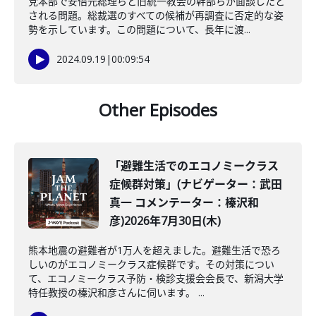
党本部で安倍元総理らと旧統一教会の幹部らが面談したと
される問題。総裁選のすべての候補が再調査に否定的な姿
勢を示しています。この問題について、長年に渡...
2024.09.19
|
00:09:54
Other Episodes
「避難生活でのエコノミークラス
症候群対策」(ナビゲーター：武田
真一 コメンテーター：榛沢和
彦)2026年7月30日(木)
熊本地震の避難者が1万人を超えました。避難生活で恐ろ
しいのがエコノミークラス症候群です。その対策につい
て、エコノミークラス予防・検診支援会会長で、新潟大学
特任教授の榛沢和彦さんに伺います。 ...