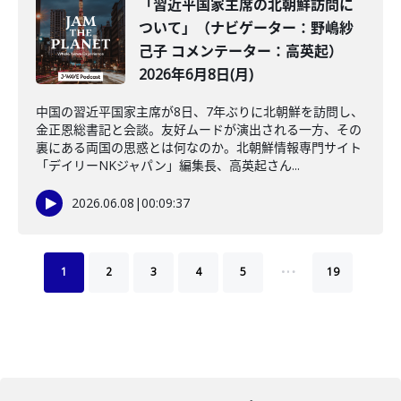
「習近平国家主席の北朝鮮訪問に
ついて」（ナビゲーター：野嶋紗
己子 コメンテーター：高英起）
2026年6月8日(月)
中国の習近平国家主席が8日、7年ぶりに北朝鮮を訪問し、
金正恩総書記と会談。友好ムードが演出される一方、その
裏にある両国の思惑とは何なのか。北朝鮮情報専門サイト
「デイリーNKジャパン」編集長、高英起さん...
2026.06.08
|
00:09:37
…
1
2
3
4
5
19