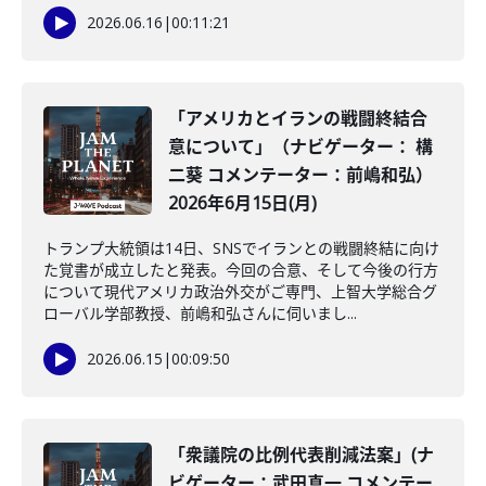
2026.06.16
|
00:11:21
「アメリカとイランの戦闘終結合
意について」（ナビゲーター： 構
二葵 コメンテーター：前嶋和弘）
2026年6月15日(月)
トランプ大統領は14日、SNSでイランとの戦闘終結に向け
た覚書が成立したと発表。今回の合意、そして今後の行方
について現代アメリカ政治外交がご専門、上智大学総合グ
ローバル学部教授、前嶋和弘さんに伺いまし...
2026.06.15
|
00:09:50
「衆議院の比例代表削減法案」(ナ
ビゲーター：武田真一 コメンテー