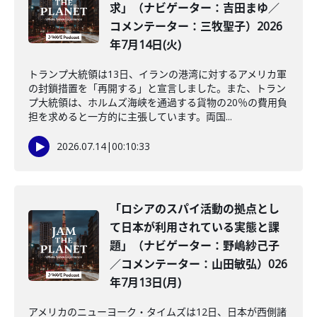
求」（ナビゲーター：吉田まゆ／
コメンテーター：三牧聖子）2026
年7月14日(火)
トランプ大統領は13日、イランの港湾に対するアメリカ軍
の封鎖措置を「再開する」と宣言しました。また、トラン
プ大統領は、ホルムズ海峡を通過する貨物の20％の費用負
担を求めると一方的に主張しています。両国...
2026.07.14
|
00:10:33
「ロシアのスパイ活動の拠点とし
て日本が利用されている実態と課
題」（ナビゲーター：野嶋紗己子
／コメンテーター：山田敏弘）026
年7月13日(月)
アメリカのニューヨーク・タイムズは12日、日本が西側諸