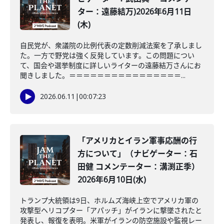
ター：遠藤結万)2026年6月11日
(木)
自民党が、衆議院の比例代表の定数削減法案を了承しまし
た。一方で野党は強く反発しています。この問題につい
て、国会や選挙制度に詳しいライターの遠藤結万さんにお
聞きしました。＝＝＝＝＝＝＝＝＝＝＝＝＝＝＝＝...
2026.06.11
|
00:07:23
「アメリカとイラン軍事応酬の行
方について」（ナビゲーター：石
田健 コメンテーター：溝渕正季）
2026年6月10日(水)
トランプ大統領は9日、ホルムズ海峡上空でアメリカ軍の
攻撃型ヘリコプター「アパッチ」がイランに撃墜されたと
発表し、報復を表明。米軍がイランの防空施設や監視レー