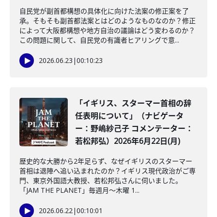
自民党が副首都構想の具体化に向けた法案の修正案を了
承。そもそも副首都法案とはどのようなものなのか？修正
によって大阪都構想や地方自治の議論はどう変わるのか？
この問題に関して、自民党の有識者ヒアリングで意...
2026.06.23
|
00:10:23
「イギリス、スターマー首相の辞
任表明について」（ナビゲータ
ー：野嶋紗己子 コメンテーター：
若松邦弘）2026年6月22日(月)
歴史的な大勝から2年足らず、なぜイギリスのスターマー
首相は退陣へ追い込まれたのか？イギリス現代政治がご専
門、東京外国語大教授、若松邦弘さんに伺いました。
「JAM THE PLANET」毎週月～木曜 1...
2026.06.22
|
00:10:01