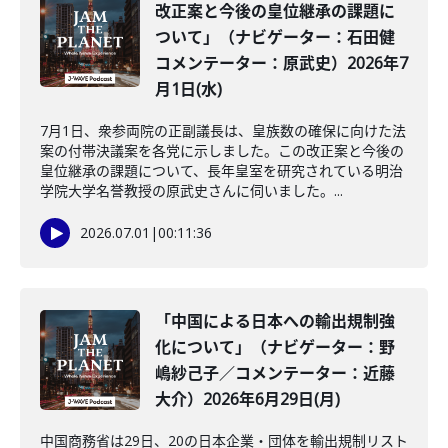
改正案と今後の皇位継承の課題に
ついて」（ナビゲーター：石田健
コメンテーター：原武史）2026年7
月1日(水)
7月1日、衆参両院の正副議長は、皇族数の確保に向けた法
案の付帯決議案を各党に示しました。この改正案と今後の
皇位継承の課題について、長年皇室を研究されている明治
学院大学名誉教授の原武史さんに伺いました。...
2026.07.01
|
00:11:36
「中国による日本への輸出規制強
化について」（ナビゲーター：野
嶋紗己子／コメンテーター：近藤
大介）2026年6月29日(月)
中国商務省は29日、20の日本企業・団体を輸出規制リスト