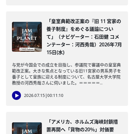
「皇室典範改正案の『旧 11 宮家の
養子制度』をめぐる議論につい
て」（ナビゲーター：石田健 コメ
ンテーター：河西秀哉）2026年7月
15日(水)
与党が今国会での成立を目指し、参議院で審議中の皇室典
範改正案。大きな焦点となっている旧11宮家の男系男子を
養子として皇族に迎える制度について、名古屋大学大学院
教授の河西秀哉さんに伺いました。＝＝＝＝＝...
2026.07.15
|
00:11:10
「アメリカ、ホルムズ海峡封鎖措
置再開へ「貨物の20％」対価要