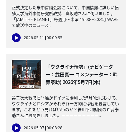
正式決定した米中首脳会談について、中国情勢に詳しい拓
殖大学海外事情研究所教授、富坂聰さんに伺いました。
「JAM THE PLANET」毎週月～木曜 19:00～20:45J-WAVE
で放送中のニュース...
2026.05.11
|
00:09:35
「ウクライナ情勢」(ナビゲータ
ー：武田真一 コメンテーター：畔
蒜泰助) 2026年5月7日(木)
第二次大戦で旧ソ連がドイツに勝利した5月9日にむけて、
ウクライナとロシアがそれぞれ一方的に停戦を宣言してい
ます。これをどう見ればいいのか？笹川平和財団の畔蒜泰
助さんにお聞きしました。＝＝＝＝＝＝＝＝＝...
2026.05.07
|
00:08:28