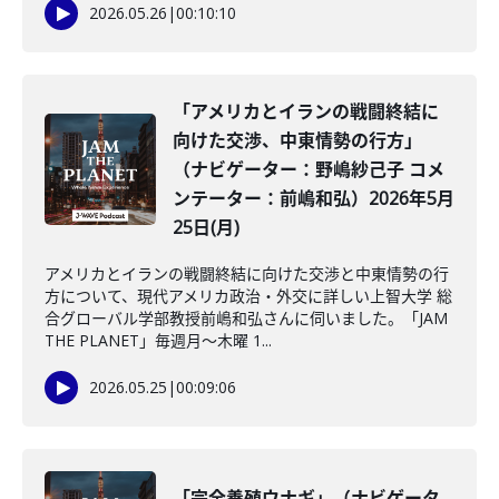
2026.05.26
|
00:10:10
「アメリカとイランの戦闘終結に
向けた交渉、中東情勢の行方」
（ナビゲーター：野嶋紗己子 コメ
ンテーター：前嶋和弘）2026年5月
25日(月)
アメリカとイランの戦闘終結に向けた交渉と中東情勢の行
方について、現代アメリカ政治・外交に詳しい上智大学 総
合グローバル学部教授前嶋和弘さんに伺いました。「JAM
THE PLANET」毎週月～木曜 1...
2026.05.25
|
00:09:06
「完全養殖ウナギ」（ナビゲータ