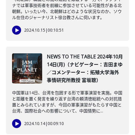
ナでは軍事技術者を前線に参加させている可能性がある北
朝鮮。いったい今、北朝鮮はどのような状況なのか、ソウ
ル在住のジャーナリスト徐台教さんに伺います。
2024.10.15
|
00:10:51
NEWS TO THE TABLE 2024年10月
14日(月)（ナビゲーター：吉田まゆ
／コメンテーター：拓殖大学海外
事情研究所教授 富坂聰）
中国軍は14日、台湾を包囲する形で軍事演習を実施。中国
と距離を置く発言を繰り返す台湾の頼清徳総統への対抗措
置とみられていますが、今回の軍事演習がもたらす中国と
台湾、国際社会への影響について、中国情勢に...
2024.10.14
|
00:09:10