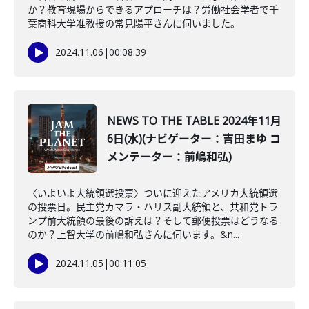
か？教育現場からできるアプローチは？労働社会学者で千
葉商科大学准教授の常見陽平さんに伺いました。
2024.11.06
|
00:08:39
NEWS TO THE TABLE 2024年11月
6日(水)(ナビゲーター：吉田まゆ コ
メンテーター：前嶋和弘)
〈いよいよ大統領選投票〉ついに迎えたアメリカ大統領選
の投票日。民主党カマラ・ハリス副大統領と、共和党トラ
ンプ前大統領の最後の訴えは？そして郵便投票はどうなる
のか？上智大学の前嶋和弘さんに伺います。&n...
2024.11.05
|
00:11:05