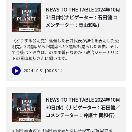
NEWS TO THE TABLE 2024年10月
31日(木)(ナビゲーター：石田健 コ
メンテーター：青山和弘)
〈どうする公明党〉落選した石井代表が辞任を表明した公
明党。32議席から24議席へと8議席も減らした理由、そし
て今後は？連立はこのまま磐石なのか？政治ジャーナリス
トの青山和弘さんに伺います。
2024.10.31
|
00:08:14
NEWS TO THE TABLE 2024年10月
30日(水)（ナビゲーター：石田健／
コメンテーター：弁護士 南和行）
＜同性婚訴訟＞「同性婚を認めない法規定は“違憲であ