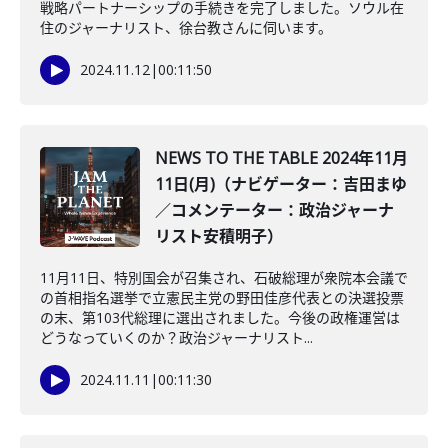
戦略パートナーシップの手続きを完了しました。ソウル在
住のジャーナリスト、徐台教さんに伺います。
2024.11.12
|
00:11:50
NEWS TO THE TABLE 2024年11月
11日(月)（ナビゲーター：吉田まゆ
／コメンテーター：政治ジャーナ
リスト安積明子）
11月11日、特別国会が召集され、石破総理が衆院本会議で
の首相指名選挙で立憲民主党の野田佳彦代表との決選投票
の末、第103代総理に選出されました。今後の政権運営は
どうなっていくのか？政治ジャーナリスト...
2024.11.11
|
00:11:30