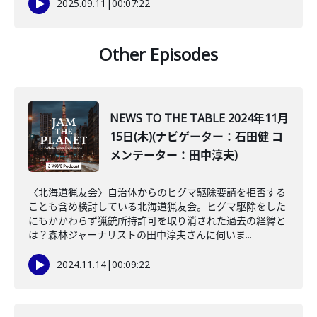
2025.09.11
|
00:07:22
Other Episodes
NEWS TO THE TABLE 2024年11月
15日(木)(ナビゲーター：石田健 コ
メンテーター：田中淳夫)
〈北海道猟友会〉自治体からのヒグマ駆除要請を拒否する
ことも含め検討している北海道猟友会。ヒグマ駆除をした
にもかかわらず猟銃所持許可を取り消された過去の経緯と
は？森林ジャーナリストの田中淳夫さんに伺いま...
2024.11.14
|
00:09:22