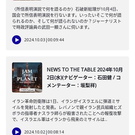
〈所信表明演説で何を語るのか〉石破新総理が10月4日、
国会で所信表明演説を行ないます。いったいそこで何が語
られるのか、そして何が語られないのか？ジャーナリスト
で時政評論員の武田一顯さんに伺います。
2024.10.03
|
00:09:44
NEWS TO THE TABLE 2024年10月
2日(水)(ナビゲーター：石田健 / コ
メンテーター：坂梨祥)
イラン革命防衛隊は1日、イランがイスラエルに弾道ミサ
イルを発射したと発表。レバノンで親イラン民兵組織ヒズ
ボラの指導者ナスララ師らが殺害されたことへの報復攻撃
で、イスラエル軍はイランから飛来のミサイルは...
2024.10.02
|
00:08:14