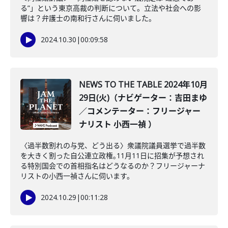
る”」という東京高裁の判断について。立法や社会への影
響は？弁護士の南和行さんに伺いました。
2024.10.30
|
00:09:58
NEWS TO THE TABLE 2024年10月
29日(火)（ナビゲーター：吉田まゆ
／コメンテーター：フリージャー
ナリスト 小西一禎 ）
〈過半数割れの与党、どう出る〉衆議院議員選挙で過半数
を大きく割った自公連立政権｡11月11日に招集が予想され
る特別国会での首相指名はどうなるのか？フリージャーナ
リストの小西一禎さんに伺います。
2024.10.29
|
00:11:28