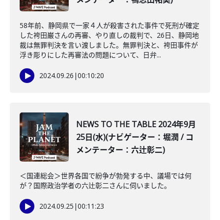
58年前、静岡県で一家４人が殺害された事件で死刑が確定
した袴田巌さんの再審、やり直しの裁判で、26日、静岡地
裁は無罪判決を言い渡しました。無罪判決と、袴田事件が
浮き彫りにした再審法の問題について、日弁...
2024.09.26
|
00:10:20
NEWS TO THE TABLE 2024年9月
25日(水)(ナビゲーター：堀潤 / コ
メンテーター：六辻彰二)
＜国連総会＞世界各国で紛争が勃発する中、議場では何
が？国際政治学者の六辻彰二さんに伺いました。
2024.09.25
|
00:11:23