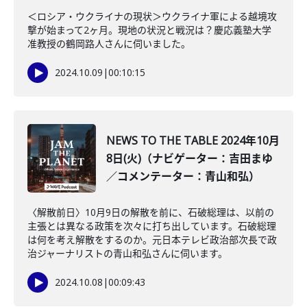
＜ロシア・ウクライナの現状＞ウクライナ軍による越境攻
撃が始まって2ヶ月。現地の状況と戦況は？慶応義塾大学
准教授の鶴岡路人さんに伺いました。
2024.10.09
|
00:10:15
NEWS TO THE TABLE 2024年10月
8日(火)（ナビゲーター：吉田まゆ
／コメンテーター：青山和弘）
〈解散前日〉10月9日の解散を前に、石破総理は、以前の
主張とは異なる政策を次々に打ち出しています。石破総理
は何を考え解散をするのか。元日本テレビ政治部次長で政
治ジャーナリストの青山和弘さんに伺います。
2024.10.08
|
00:09:43