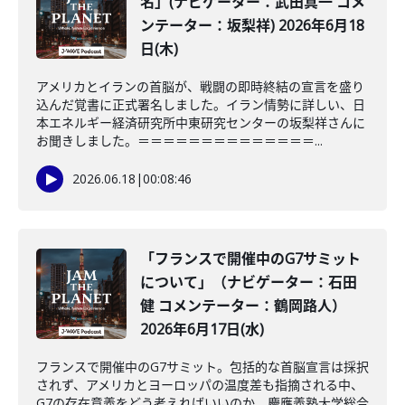
名」(ナビゲーター：武田真一 コメ
ンテーター：坂梨祥) 2026年6月18
日(木)
アメリカとイランの首脳が、戦闘の即時終結の宣言を盛り
込んだ覚書に正式署名しました。イラン情勢に詳しい、日
本エネルギー経済研究所中東研究センターの坂梨祥さんに
お聞きしました。＝＝＝＝＝＝＝＝＝＝＝＝＝＝...
2026.06.18
|
00:08:46
「フランスで開催中のG7サミット
について」（ナビゲーター：石田
健 コメンテーター：鶴岡路人）
2026年6月17日(水)
フランスで開催中のG7サミット。包括的な首脳宣言は採択
されず、アメリカとヨーロッパの温度差も指摘される中、
G7の存在意義をどう考えればいいのか。慶應義塾大学総合