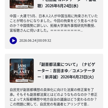
聰）2026年6月24日(水)
中国・大連で5月、日本人2人が中国当局に拘束されていた
ことが明らかになりました。今回の拘束をどう見るべきな
のか？中国情勢に詳しい、拓殖大学海外事情研究所教授、
富坂聰さんに伺いました。＝＝＝＝＝＝＝＝＝...
2026.06.24
|
00:09:32
「副首都法案について」（ナビゲ
ーター：吉田まゆ／コメンテータ
ー：新井誠）2026年6月23日(火)
自民党が副首都構想の具体化に向けた法案の修正案を了
承。そもそも副首都法案とはどのようなものなのか？修正
によって大阪都構想や地方自治の議論はどう変わるのか？
この問題に関して、自民党の有識者ヒアリングで意...