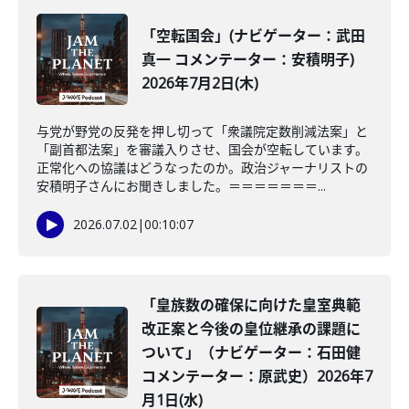
「空転国会」(ナビゲーター：武田
真一 コメンテーター：安積明子)
2026年7月2日(木)
与党が野党の反発を押し切って「衆議院定数削減法案」と
「副首都法案」を審議入りさせ、国会が空転しています。
正常化への協議はどうなったのか。政治ジャーナリストの
安積明子さんにお聞きしました。＝＝＝＝＝＝＝...
2026.07.02
|
00:10:07
「皇族数の確保に向けた皇室典範
改正案と今後の皇位継承の課題に
ついて」（ナビゲーター：石田健
コメンテーター：原武史）2026年7
月1日(水)