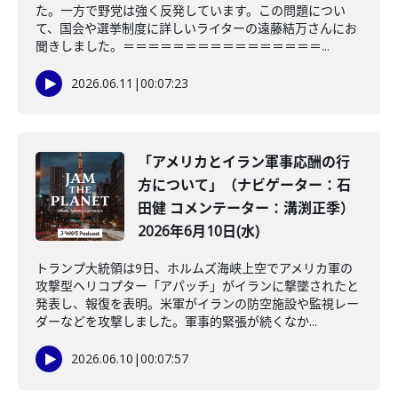
た。一方で野党は強く反発しています。この問題につい
て、国会や選挙制度に詳しいライターの遠藤結万さんにお
聞きしました。＝＝＝＝＝＝＝＝＝＝＝＝＝＝＝＝...
2026.06.11
|
00:07:23
「アメリカとイラン軍事応酬の行
方について」（ナビゲーター：石
田健 コメンテーター：溝渕正季）
2026年6月10日(水)
トランプ大統領は9日、ホルムズ海峡上空でアメリカ軍の
攻撃型ヘリコプター「アパッチ」がイランに撃墜されたと
発表し、報復を表明。米軍がイランの防空施設や監視レー
ダーなどを攻撃しました。軍事的緊張が続くなか...
2026.06.10
|
00:07:57