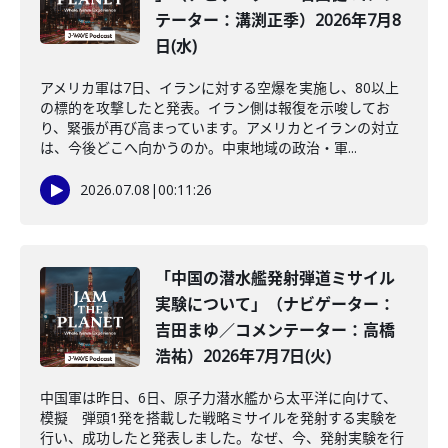
テーター：溝渕正季）2026年7月8
日(水)
アメリカ軍は7日、イランに対する空爆を実施し、80以上
の標的を攻撃したと発表。イラン側は報復を示唆してお
り、緊張が再び高まっています。アメリカとイランの対立
は、今後どこへ向かうのか。中東地域の政治・軍...
2026.07.08
|
00:11:26
「中国の潜水艦発射弾道ミサイル
実験について」（ナビゲーター：
吉田まゆ／コメンテーター：高橋
浩祐）2026年7月7日(火)
中国軍は昨日、6日、原子力潜水艦から太平洋に向けて、
模擬 弾頭1発を搭載した戦略ミサイルを発射する実験を
行い、成功したと発表しました。なぜ、今、発射実験を行