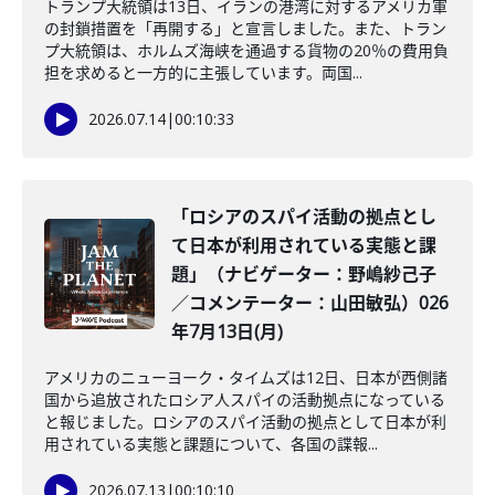
トランプ大統領は13日、イランの港湾に対するアメリカ軍
の封鎖措置を「再開する」と宣言しました。また、トラン
プ大統領は、ホルムズ海峡を通過する貨物の20％の費用負
担を求めると一方的に主張しています。両国...
2026.07.14
|
00:10:33
「ロシアのスパイ活動の拠点とし
て日本が利用されている実態と課
題」（ナビゲーター：野嶋紗己子
／コメンテーター：山田敏弘）026
年7月13日(月)
アメリカのニューヨーク・タイムズは12日、日本が西側諸
国から追放されたロシア人スパイの活動拠点になっている
と報じました。ロシアのスパイ活動の拠点として日本が利
用されている実態と課題について、各国の諜報...
2026.07.13
|
00:10:10