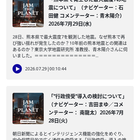
震について」（ナビゲーター：石
田健 コメンテーター：青木陽介）
2026年7月29日(水)
28日、熊本県で最大震度7を観測した地震。なぜ熊本で再
び強い揺れが発生したのか？10年前の熊本地震との関連は
あるのか？東京大学地震研究所 准教授、青木陽介さんに伺
いました。＝＝＝＝＝＝＝＝＝＝＝＝＝＝...
2026.07.29
|
00:10:44
「"行政傍受"導入の検討について」
（ナビゲーター：吉田まゆ／コメ
ンテーター： 南龍太）2026年7月
28日(火)
朝日新聞によるとインテリジェンス機能の強化をめぐり、
安全保障目的で広く通信を傍受する「行政傍受」導入の検