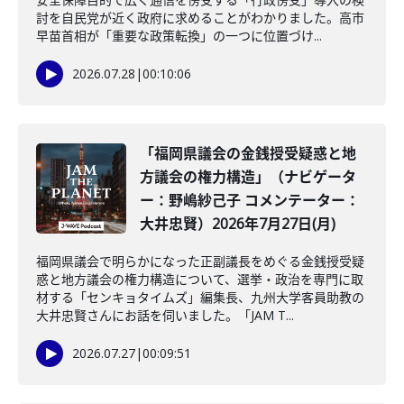
討を自民党が近く政府に求めることがわかりました。高市
早苗首相が「重要な政策転換」の一つに位置づけ...
2026.07.28
|
00:10:06
「福岡県議会の金銭授受疑惑と地
方議会の権力構造」（ナビゲータ
ー：野嶋紗己子 コメンテーター：
大井忠賢）2026年7月27日(月)
福岡県議会で明らかになった正副議長をめぐる金銭授受疑
惑と地方議会の権力構造について、選挙・政治を専門に取
材する「センキョタイムズ」編集長、九州大学客員助教の
大井忠賢さんにお話を伺いました。「JAM T...
2026.07.27
|
00:09:51