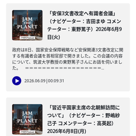
「安保3文書改定へ有識者会議」
（ナビゲーター：吉田まゆ コメン
テーター：東野篤子）2026年6月9
日(火)
政府は8日、国家安全保障戦略など安保関連3文書改定に関
する有識者会議を首相官邸で開きました。この会議の内容
について、筑波大学教授の東野篤子さんにお話を伺いまし
た。 ＝＝＝＝＝＝＝＝＝＝＝＝＝＝＝＝＝＝...
2026.06.09
|
00:09:31
「習近平国家主席の北朝鮮訪問に
ついて」（ナビゲーター：野嶋紗
己子 コメンテーター：高英起）
2026年6月8日(月)