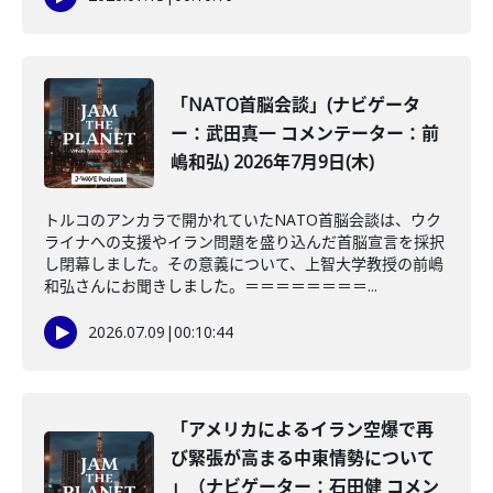
「NATO首脳会談」(ナビゲータ
ー：武田真一 コメンテーター：前
嶋和弘) 2026年7月9日(木)
トルコのアンカラで開かれていたNATO首脳会談は、ウク
ライナへの支援やイラン問題を盛り込んだ首脳宣言を採択
し閉幕しました。その意義について、上智大学教授の前嶋
和弘さんにお聞きしました。＝＝＝＝＝＝＝＝...
2026.07.09
|
00:10:44
「アメリカによるイラン空爆で再
び緊張が高まる中東情勢について
」（ナビゲーター：石田健 コメン