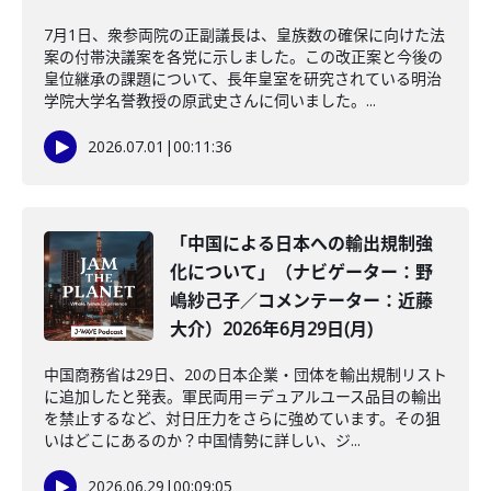
7月1日、衆参両院の正副議長は、皇族数の確保に向けた法
案の付帯決議案を各党に示しました。この改正案と今後の
皇位継承の課題について、長年皇室を研究されている明治
学院大学名誉教授の原武史さんに伺いました。...
2026.07.01
|
00:11:36
「中国による日本への輸出規制強
化について」（ナビゲーター：野
嶋紗己子／コメンテーター：近藤
大介）2026年6月29日(月)
中国商務省は29日、20の日本企業・団体を輸出規制リスト
に追加したと発表。軍民両用＝デュアルユース品目の輸出
を禁止するなど、対日圧力をさらに強めています。その狙
いはどこにあるのか？中国情勢に詳しい、ジ...
2026.06.29
|
00:09:05