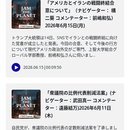
「アメリカとイランの戦闘終結合
意について」（ナビゲーター： 構
二葵 コメンテーター：前嶋和弘）
2026年6月15日(月)
トランプ大統領は14日、SNSでイランとの戦闘終結に向け
た覚書が成立したと発表。今回の合意、そして今後の行方
について現代アメリカ政治外交がご専門、上智大学総合グ
ローバル学部教授、前嶋和弘さんに伺いまし...
2026.06.15
|
00:09:50
「衆議院の比例代表削減法案」(ナ
ビゲーター：武田真一 コメンテー
ター：遠藤結万)2026年6月11日
(木)
自民党が、衆議院の比例代表の定数削減法案を了承しまし