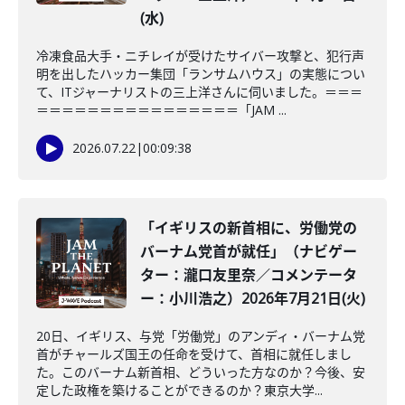
(水)
冷凍食品大手・ニチレイが受けたサイバー攻撃と、犯行声
明を出したハッカー集団「ランサムハウス」の実態につい
て、ITジャーナリストの三上洋さんに伺いました。＝＝＝
＝＝＝＝＝＝＝＝＝＝＝＝＝＝＝＝「JAM ...
2026.07.22
|
00:09:38
「イギリスの新首相に、労働党の
バーナム党首が就任」（ナビゲー
ター：瀧口友里奈／コメンテータ
ー：小川浩之）2026年7月21日(火)
20日、イギリス、与党「労働党」のアンディ・バーナム党
首がチャールズ国王の任命を受けて、首相に就任しまし
た。このバーナム新首相、どういった方なのか？今後、安
定した政権を築けることができるのか？東京大学...