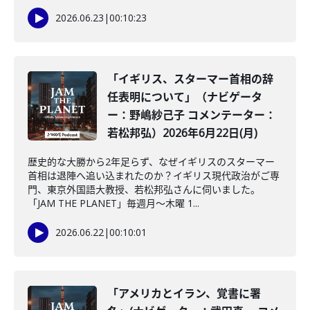
2026.06.23
|
00:10:23
「イギリス、スターマー首相の辞
任表明について」（ナビゲータ
ー：野嶋紗己子 コメンテーター：
若松邦弘）2026年6月22日(月)
歴史的な大勝から2年足らず、なぜイギリスのスターマー
首相は退陣へ追い込まれたのか？イギリス現代政治がご専
門、東京外国語大教授、若松邦弘さんに伺いました。
「JAM THE PLANET」毎週月～木曜 1...
2026.06.22
|
00:10:01
「アメリカとイラン、覚書に署