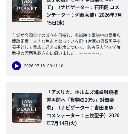
て」（ナビゲーター：石田健 コメ
ンテーター：河西秀哉）2026年7月
15日(水)
与党が今国会での成立を目指し、参議院で審議中の皇室典
範改正案。大きな焦点となっている旧11宮家の男系男子を
養子として皇族に迎える制度について、名古屋大学大学院
教授の河西秀哉さんに伺いました。＝＝＝＝＝...
2026.07.15
|
00:11:10
「アメリカ、ホルムズ海峡封鎖措
置再開へ「貨物の20％」対価要
求」（ナビゲーター：吉田まゆ／
コメンテーター：三牧聖子）2026
年7月14日(火)