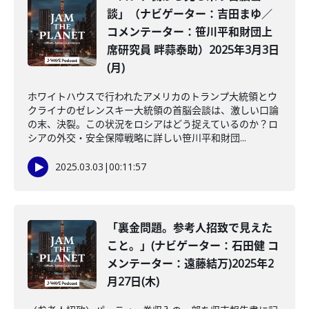
談」（ナビゲーター：吉田まゆ／
コメンテーター：笹川平和財団上
席研究員 畔蒜泰助）2025年3月3日
(月)
ホワイトハウスで行われたアメリカのトランプ大統領とウ
クライナのゼレンスキー大統領の首脳会談は、激しい口論
の末、決裂。この状況をロシアはどう捉えているのか？ロ
シアの外交・安全保障戦略に詳しい笹川平和財団...
2025.03.03
|
00:11:57
「裏金問題。参考人招致で見えた
こと。」(ナビゲーター：石田健 コ
メンテーター：遠藤結万)2025年2
月27日(木)