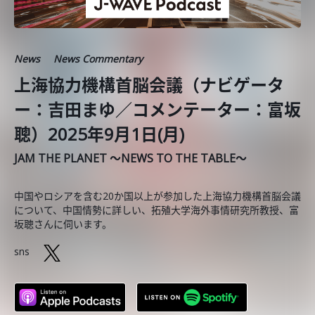
News
News Commentary
上海協力機構首脳会議（ナビゲータ
ー：吉田まゆ／コメンテーター：富坂
聰）2025年9月1日(月)
JAM THE PLANET ～NEWS TO THE TABLE～
中国やロシアを含む20か国以上が参加した上海協力機構首脳会議
について、中国情勢に詳しい、拓殖大学海外事情研究所教授、富
坂聰さんに伺います。
sns