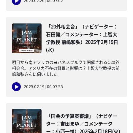
2025.02.20
|
00:07:02
「20外相会合」（ナビゲーター：
石田健／コメンテーター：上智大
学教授 前嶋和弘）2025年2月19日
(水)
明日から南アフリカのヨハネスブルクで開催されるG20外
相会合。アメリカ不在の背景と影響は？上智大学教授の前
嶋和弘さんに伺いました。
2025.02.19
|
00:07:55
「国会の予算案審議」（ナビゲー
ター：吉田まゆ／コメンテータ
ー：小西一禎）2025年2月18日(火)