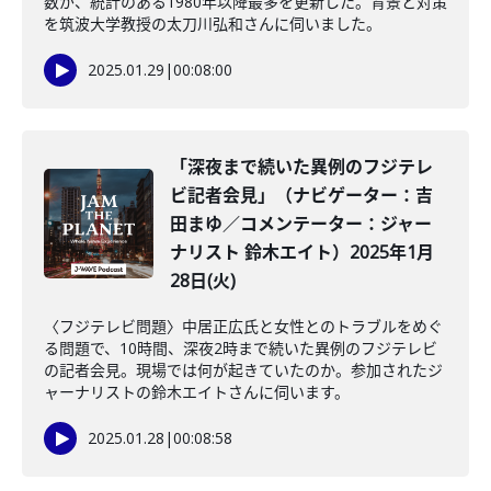
数が、統計のある1980年以降最多を更新した。背景と対策
を筑波大学教授の太刀川弘和さんに伺いました。
2025.01.29
|
00:08:00
「深夜まで続いた異例のフジテレ
ビ記者会見」（ナビゲーター：吉
田まゆ／コメンテーター：ジャー
ナリスト 鈴木エイト）2025年1月
28日(火)
〈フジテレビ問題〉中居正広氏と女性とのトラブルをめぐ
る問題で、10時間、深夜2時まで続いた異例のフジテレビ
の記者会見。現場では何が起きていたのか。参加されたジ
ャーナリストの鈴木エイトさんに伺います。
2025.01.28
|
00:08:58