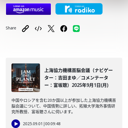
Share
上海協力機構首脳会議（ナビゲー
ター：吉田まゆ／コメンテータ
ー：富坂聰）2025年9月1日(月)
中国やロシアを含む20か国以上が参加した上海協力機構首
脳会議について、中国情勢に詳しい、拓殖大学海外事情研
究所教授、富坂聰さんに伺います。
2025.09.01
|
00:09:48