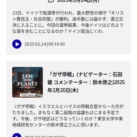
己）2025年2月24日(月)
23日、ドイツで総選挙が行われ、最大野党の保守「キリス
ト教民主・社会同盟」が勝利。過半数には届かず、連立交
渉に入ることに。今回の選挙結果、今後ドイツはどのよう
な道を歩むことになるのか？ドイツ政治にくわ...
2025.02.24
|
00:10:43
「ガザ停戦」(ナビゲーター：石田
健 コメンテーター：鈴木啓之)2025
年2月20日(木)
〈ガザ停戦〉イスラエルとハマスの停戦合意から一カ月が
たちました。まもなく第二段階の協議もはじまる予定で
す。今後、ガザ地区はどうなっていくのか？東京大学中東
地域研究センターの鈴木啓之さんに伺います。