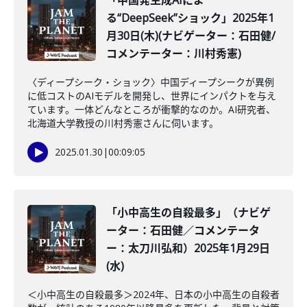
「中国発生成AIによ
る“DeepSeek”ショック」2025年1
月30日(木)(ナビゲーター：石田健/
コメンテーター：川村秀憲)
〈ディープシーク・ショック〉中国ディープシークが異例
に低コストのAIモデルを開発し、世界にインパクトを与え
ています。一体どんなところが衝撃的なのか。AI研究者、
北海道大学教授の川村秀憲さんに伺います。
2025.01.30
|
00:09:05
「小中高生の自殺最多」（ナビゲ
ーター：石田健／コメンテータ
ー：太刀川弘和）2025年1月29日
(水)
＜小中高生の自殺最多＞2024年、日本の小中高生の自殺者