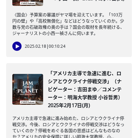
〈国会〉予算案の審議がヤマ場を迎えています。「103万
円の壁」や「高校無償化」などはどうなっていくのか。少
数与党の石破政権の奥の手は？国会の取材を長年続ける、
ジャーナリストの小西一禎さんに伺います。
2025.02.18
|
00:10:24
「アメリカ主導で急速に進む、ロ
シアとウクライナ停戦交渉」（ナ
ビゲーター：吉田まゆ／コメンテ
ーター：明海大学教授 小谷哲男）
2025年2月17日(月)
アメリカ主導で急速に進み始めた、ロシアとウクライナ停
戦交渉。今後、ロシアとウクライナの停戦交渉はどうなっ
ていくのか？停戦をめぐる各国の思惑はどんなものなの
か？アメリカの安全保障に詳しい明海大学教授、小...