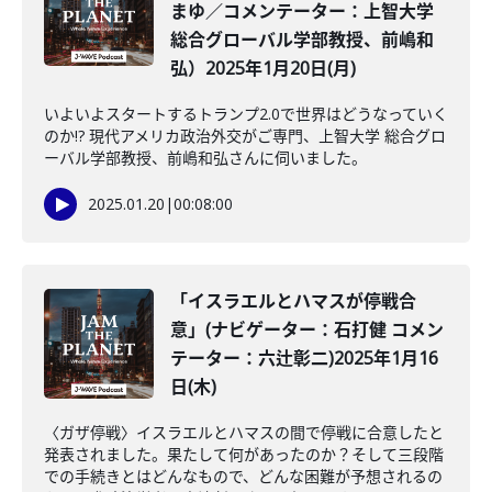
まゆ／コメンテーター：上智大学
総合グローバル学部教授、前嶋和
弘）2025年1月20日(月)
いよいよスタートするトランプ2.0で世界はどうなっていく
のか!? 現代アメリカ政治外交がご専門、上智大学 総合グロ
ーバル学部教授、前嶋和弘さんに伺いました。
2025.01.20
|
00:08:00
「イスラエルとハマスが停戦合
意」(ナビゲーター：石打健 コメン
テーター：六辻彰二)2025年1月16
日(木)
〈ガザ停戦〉イスラエルとハマスの間で停戦に合意したと
発表されました。果たして何があったのか？そして三段階
での手続きとはどんなもので、どんな困難が予想されるの