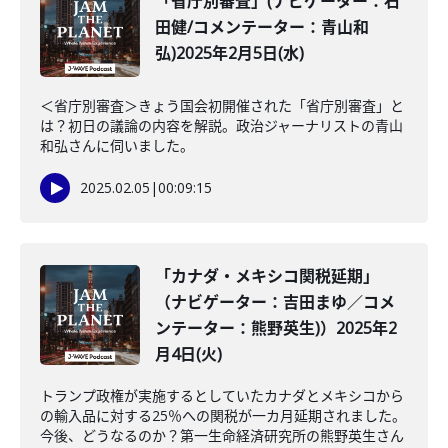
「省庁別審査」(ナビゲーター：石
田健/コメンテーター：青山和
弘)2025年2月5日(水)
＜省庁別審査＞きょう国会初開催された「省庁別審査」と
は？初日の議論の内容を解説。政治ジャーナリストの青山
和弘さんに伺いました。
2025.02.05
|
00:09:15
「カナダ・メキシコ関税延期」
（ナビゲーター：吉田まゆ／コメ
ンテーター：熊野英生)）2025年2
月4日(火)
トランプ政権が実施するとしていたカナダとメキシコから
の輸入品に対する25％への関税が一カ月延期されました。
今後、どうなるのか？第一生命経済研究所の熊野英生さん