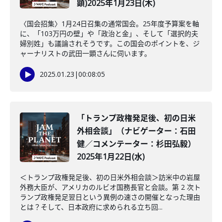
顕)2025年1月23日(木)
〈国会招集〉1月24日召集の通常国会。25年度予算案を軸
に、「103万円の壁」や「政治と金」、そして「選択的夫
婦別姓」も議論されそうです。この国会のポイントを、ジ
ャーナリストの武田一顕さんに伺います。
2025.01.23
|
00:08:05
「トランプ政権発足後、初の日米
外相会談」（ナビゲーター：石田
健／コメンテーター：杉田弘毅）
2025年1月22日(水)
＜トランプ政権発足後、初の日米外相会談＞訪米中の岩屋
外務大臣が、アメリカのルビオ国務長官と会談。第 2 次ト
ランプ政権発足翌日という異例の速さの開催となった理由
とは？そして、日本政府に求められる立ち回...