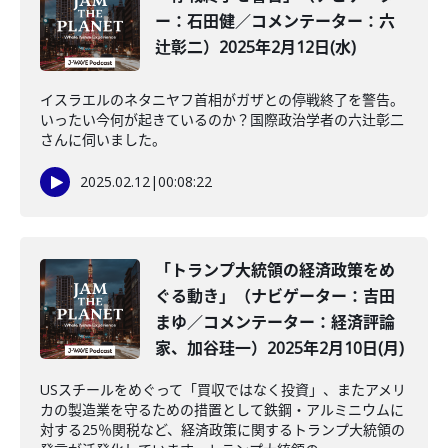
ー：石田健／コメンテーター：六
辻彰二）2025年2月12日(水)
イスラエルのネタニヤフ首相がガザとの停戦終了を警告。
いったい今何が起きているのか？国際政治学者の六辻彰二
さんに伺いました。
2025.02.12
|
00:08:22
「トランプ大統領の経済政策をめ
ぐる動き」（ナビゲーター：吉田
まゆ／コメンテーター：経済評論
家、加谷珪一）2025年2月10日(月)
USスチールをめぐって「買収ではなく投資」、またアメリ
カの製造業を守るための措置として鉄鋼・アルミニウムに
対する25％関税など、経済政策に関するトランプ大統領の