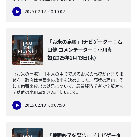
2025.02.17
|
00:10:07
「お米の高騰」(ナビゲーター：石
田健 コメンテーター：小川真
如)2025年2月13日(木)
〈お米の高騰〉日本人の主食であるお米の高騰が止まりま
せん。政府は備蓄米の放出を決めました。高騰の理由、そ
して備蓄米放出の効果について、農業経済学者で宇都宮大
学助教の小川真如さんに伺います。
2025.02.13
|
00:07:50
「停戦終了を警告」（ナビゲータ