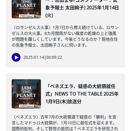
ー：吉田まゆ/コメンテーター：気
象予報士 太田絢子) 2025年1月14日
(火)
〈ロサンゼルス火事〉1月7日から燃え続けている、ロサン
ゼルスの大火事。8カ月間雨がない極度の乾燥の上と強風
が問題を難しくしています。今後どうなるのか？現地在住
の気象予報士、太田絢子さんに伺います。
2025.01.14
|
00:09:22
「ベネズエラ、疑惑の大統領就任
式」NEWS TO THE TABLE 2025年
1月9日(木)放送分
〈ベネズエラ〉去年7月の大統領選で疑惑の「勝利」を宣
言したマドゥロ大統領が、1月10日に就任式を迎えます。
国際的批判、そして野党の抵抗は？ベネズエラを研究され