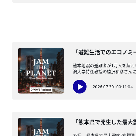
「避難生活でのエコノミー
熊本地震の避難者が1万人を超
潟大学特任教授の榛沢和彦さんに伺い
2026.07.30
|
00:11:04
「熊本県で発生した最大震
28日、熊本県で最大震度7を観