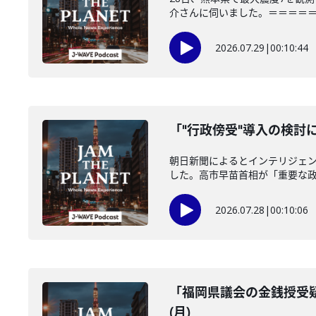
介さんに伺いました。＝＝＝＝＝＝
2026.07.29
|
00:10:44
「"行政傍受"導入の検討に
朝日新聞によるとインテリジェ
した。高市早苗首相が「重要な政策
2026.07.28
|
00:10:06
「福岡県議会の金銭授受疑
(月)