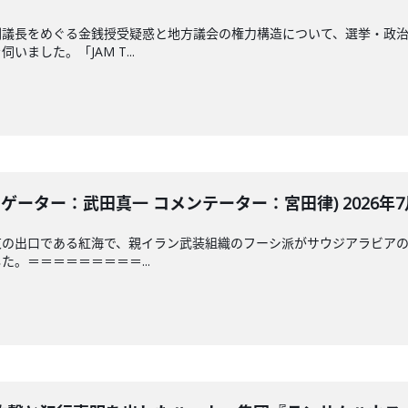
副議長をめぐる金銭授受疑惑と地方議会の権力構造について、選挙・政
ました。「JAM T...
ゲーター：武田真一 コメンテーター：宮田律) 2026年7月
東の出口である紅海で、親イラン武装組織のフーシ派がサウジアラビア
。＝＝＝＝＝＝＝＝＝...