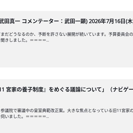
田真一 コメンテーター：武田一顕) 2026年7月16日(木
だまだどうなるのか、予断を許さない展開が続いています。予算委員会の
きしました。＝＝＝＝...
11 宮家の養子制度』をめぐる議論について」（ナビゲ
参議院で審議中の皇室典範改正案。大きな焦点となっている旧11宮家
いました。＝＝＝＝＝...