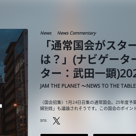
News
News Commentary
「通常国会がスタ
は？」(ナビゲーター
ター：武田一顕)202
JAM THE PLANET ～NEWS TO THE TABL
〈国会招集〉1月24日召集の通常国会。25年度予
婦別姓」も議論されそうです。この国会のポイン
sns