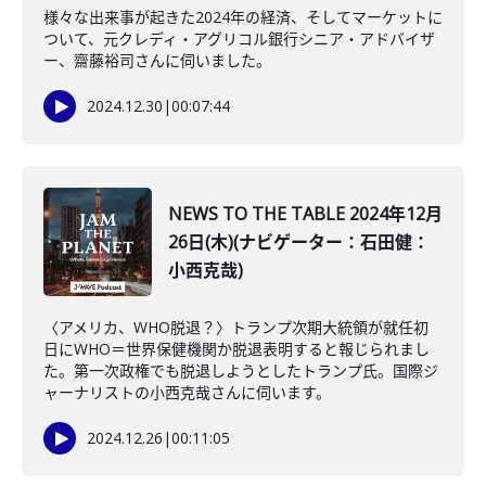
様々な出来事が起きた2024年の経済、そしてマーケットに
ついて、元クレディ・アグリコル銀行シニア・アドバイザ
ー、齋藤裕司さんに伺いました。
2024.12.30
|
00:07:44
NEWS TO THE TABLE 2024年12月
26日(木)(ナビゲーター：石田健：
小西克哉)
〈アメリカ、WHO脱退？〉トランプ次期大統領が就任初
日にWHO＝世界保健機関か脱退表明すると報じられまし
た。第一次政権でも脱退しようとしたトランプ氏。国際ジ
ャーナリストの小西克哉さんに伺います。
2024.12.26
|
00:11:05