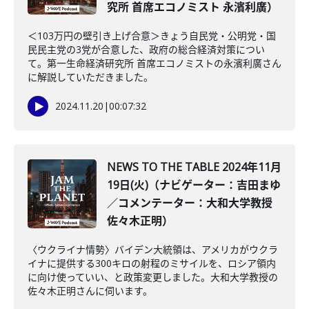
究所 首席エコノミスト 永濱利廣）
＜103万円の壁引き上げ合意＞きょう自民党・公明党・国
民民主党の3党が合意した、政府の総合経済対策につい
て。第一生命経済研究所 首席エコノミストの永濱利廣さん
に解説していただきました。
2024.11.20
|
00:07:32
NEWS TO THE TABLE 2024年11月
19日(火)（ナビゲーター：吉田まゆ
／コメンテーター：大和大学教授
佐々木正明）
〈ウクライナ情勢〉バイデン大統領は、アメリカがウクラ
イナに提供する300キロの射程のミサイルを、ロシア領内
に向け使っていい、と政策変更しました。大和大学教授の
佐々木正明さんに伺います。