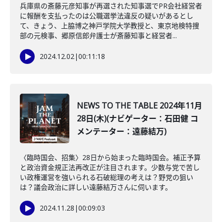
兵庫県の斎藤元彦知事が再選された知事選でPR会社経営者
に報酬を支払ったのは公職選挙法違反の疑いがあるとし
て、きょう、上脇博之神戸学院大学教授と、東京地検特捜
部の元検事、郷原信郎弁護士が斎藤知事と経営者...
2024.12.02
|
00:11:18
NEWS TO THE TABLE 2024年11月
28日(木)(ナビゲーター：石田健 コ
メンテーター：遠藤結万)
〈臨時国会、招集〉28日から始まった臨時国会。補正予算
と政治資金規正法再改正が注目されます。少数与党で苦し
い政権運営を強いられる石破総理の考えは？野党の狙い
は？議会政治に詳しい遠藤結万さんに伺います。
2024.11.28
|
00:09:03