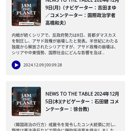
NEWS TO THE TABLE 2024年12月
9日(月)（ナビゲーター：吉田まゆ
／コメンテーター：国際政治学者
高橋和夫）
内戦が続くシリアで、反政府勢力は8日、首都ダマスカス
を制圧し、アサド政権が崩壊したと発表。半世紀にわたる
独裁から解放されたシリアですが、アサド政権の崩壊は、
シリアや中東情勢、国際社会にどんな影響を及ぼ...
2024.12.09
|
00:09:28
NEWS TO THE TABLE 2024年12月
5日(木)(ナビゲーター：石田健 コメ
ンテーター：徐台教)
〈韓国政治の行方〉戒厳令を発令したユン大統領に対し、
野党は憲法違反などで国会に弾劾訴追案を提出しました。