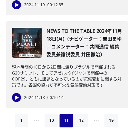
2024.11.19
|
00:12:35
NEWS TO THE TABLE 2024年11月
18日(月)（ナビゲーター：吉田まゆ
／コメンテーター：共同通信 編集
委員兼論説委員 井田徹治）
現地時間の18日から2日間に渡りブラジルで開催される
G20サミット、そしてアゼルバイジャンで開催中の
COP29、ともに議題となっているのが気候変動に関する対
策です。各国の協力が不可欠な気候変動対策です...
2024.11.18
|
00:10:14
…
…
1
10
11
12
19