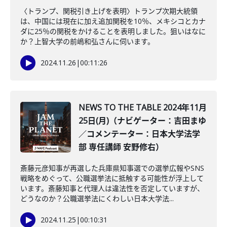
〈トランプ、関税引き上げを表明〉トランプ次期大統領
は、中国には現在に加え追加関税を10％、メキシコとカナ
ダに25％の関税をかけることを表明しました。狙いはなに
か？上智大学の前嶋和弘さんに伺います。
2024.11.26
|
00:11:26
NEWS TO THE TABLE 2024年11月
25日(月)（ナビゲーター：吉田まゆ
／コメンテーター：日本大学法学
部 専任講師 安野修右）
斎藤元彦知事が再選した兵庫県知事選での選挙広報やSNS
戦略をめぐって、公職選挙法に抵触する可能性が浮上して
います。斎藤知事と代理人は違法性を否定していますが、
どうなのか？公職選挙法にくわしい日本大学法...
2024.11.25
|
00:10:31