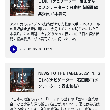
日(月)（ナビゲーター：吉田まゆ／
コメンテーター：日本経済新聞 編
集委員 杉本貴司
アメリカのバイデン大統領が命じた鉄鋼大手・USスチール
の買収禁止措置に関して、会見することを明らかにした日
本製鉄。この問題、今後どうなって行くのか？日本経済新
聞の編集委員、杉本貴司さんに伺いました。
2025.01.06
|
00:11:19
NEWS TO THE TABLE 2025年1月2
日(木)(ナビゲーター：石田健/コメ
ンテーター：青山和弘)
〈日本の政治の行方〉「103万円の壁」や「団体・企業献
金」など少数与党の厳しい運営が続く25年。夏には参議院
選挙も控えてます。今年の政治の行方について、政治ジャ