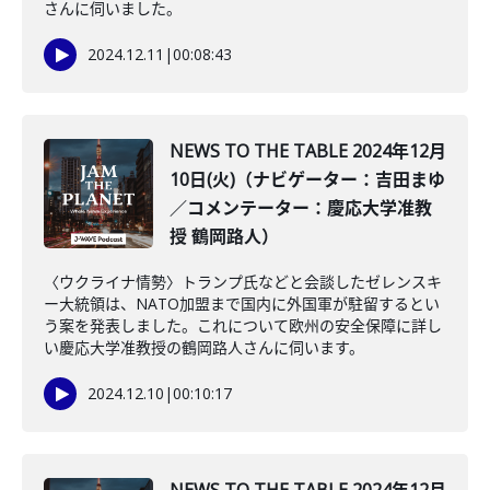
さんに伺いました。
2024.12.11
|
00:08:43
NEWS TO THE TABLE 2024年12月
10日(火)（ナビゲーター：吉田まゆ
／コメンテーター：慶応大学准教
授 鶴岡路人）
〈ウクライナ情勢〉トランプ氏などと会談したゼレンスキ
ー大統領は、NATO加盟まで国内に外国軍が駐留するとい
う案を発表しました。これについて欧州の安全保障に詳し
い慶応大学准教授の鶴岡路人さんに伺います。
2024.12.10
|
00:10:17