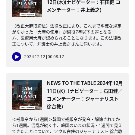
12日(木)(ナビゲーター：石田健 コ
メンテーター：井上義之)
〈改正大麻取締法〉法律改正により、これまで明確な規定
がなかった「大麻の使用」が懲役7年以下の罪となる一
方、医療用大麻が認められることになります。この法律改
正について、弁護士の井上義之さんに伺います。
2024.12.12
|
00:08:17
NEWS TO THE TABLE 2024年12月
11日(水)（ナビゲーター：石田健／
コメンテーター：ジャーナリスト
徐台教）
＜戒厳令から1週間＞韓国で戒厳令が発令・解除されてか
ら1週間。混乱が続く中、韓国のいまの状況・1週間で見え
てきたことについて、ソウル在住のジャーナリスト 徐台教