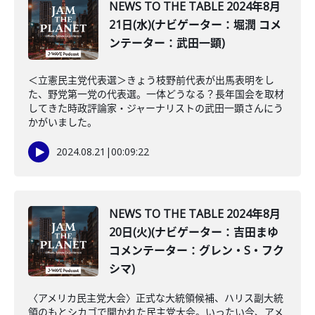
NEWS TO THE TABLE 2024年8月
21日(水)(ナビゲーター：堀潤 コメ
ンテーター：武田一顕)
＜立憲民主党代表選＞きょう枝野前代表が出馬表明をし
た、野党第一党の代表選。一体どうなる？長年国会を取材
してきた時政評論家・ジャーナリストの武田一顕さんにう
かがいました。
2024.08.21
|
00:09:22
NEWS TO THE TABLE 2024年8月
20日(火)(ナビゲーター：吉田まゆ
コメンテーター：グレン・S・フク
シマ)
〈アメリカ民主党大会〉正式な大統領候補、ハリス副大統
領のもとシカゴで開かれた民主党大会。いったい今、アメ