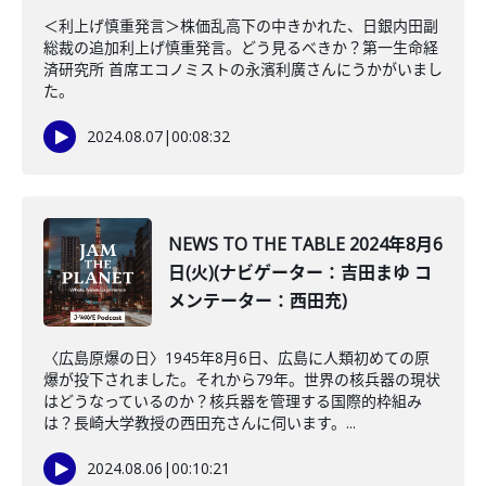
＜利上げ慎重発言＞株価乱高下の中きかれた、日銀内田副
総裁の追加利上げ慎重発言。どう見るべきか？第一生命経
済研究所 首席エコノミストの永濱利廣さんにうかがいまし
た。
2024.08.07
|
00:08:32
NEWS TO THE TABLE 2024年8月6
日(火)(ナビゲーター：吉田まゆ コ
メンテーター：西田充)
〈広島原爆の日〉1945年8月6日、広島に人類初めての原
爆が投下されました。それから79年。世界の核兵器の現状
はどうなっているのか？核兵器を管理する国際的枠組み
は？長崎大学教授の西田充さんに伺います。...
2024.08.06
|
00:10:21