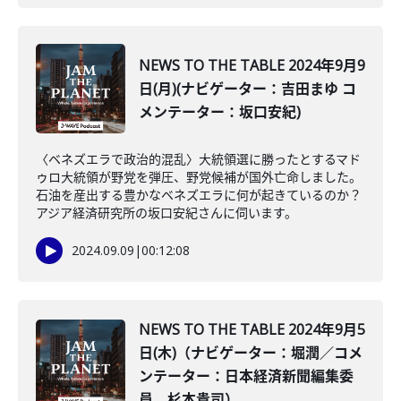
NEWS TO THE TABLE 2024年9月9
日(月)(ナビゲーター：吉田まゆ コ
メンテーター：坂口安紀)
〈ベネズエラで政治的混乱〉大統領選に勝ったとするマド
ゥロ大統領が野党を弾圧、野党候補が国外亡命しました。
石油を産出する豊かなベネズエラに何が起きているのか？
アジア経済研究所の坂口安紀さんに伺います。
2024.09.09
|
00:12:08
NEWS TO THE TABLE 2024年9月5
日(木)（ナビゲーター：堀潤／コメ
ンテーター：日本経済新聞編集委
員、杉本貴司）