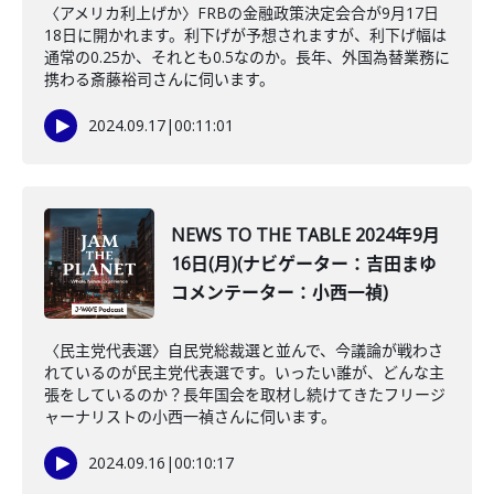
〈アメリカ利上げか〉FRBの金融政策決定会合が9月17日
18日に開かれます。利下げが予想されますが、利下げ幅は
通常の0.25か、それとも0.5なのか。長年、外国為替業務に
携わる斎藤裕司さんに伺います。
2024.09.17
|
00:11:01
NEWS TO THE TABLE 2024年9月
16日(月)(ナビゲーター：吉田まゆ
コメンテーター：小西一禎)
〈民主党代表選〉自民党総裁選と並んで、今議論が戦わさ
れているのが民主党代表選です。いったい誰が、どんな主
張をしているのか？長年国会を取材し続けてきたフリージ
ャーナリストの小西一禎さんに伺います。
2024.09.16
|
00:10:17