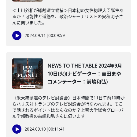
＜上川外相が総裁選立候補＞日本初の女性総理大臣誕生あ
るか？可能性と道筋を、政治ジャーナリストの安積明子さ
んに伺いました。
2024.09.11
|
00:09:59
NEWS TO THE TABLE 2024年9月
10日(火)(ナビゲーター：吉田まゆ
コメンテーター：前嶋和弘)
〈米大統領選のテレビ討論会〉日本時間で11日午前10時か
らハリス対トランプのテレビ討論会が行なわれます。そこ
で話されるポイントはなんなのか？上智大学総合グローバ
ル学部教授の前嶋和弘さんに伺います。
2024.09.10
|
00:11:41