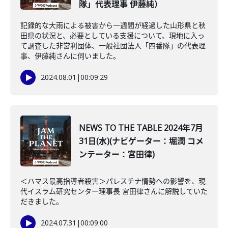
隊」代表理事 伊藤純）
記録的な大雨による被害から一週間が経過した山形県と秋
田県の状況と、必要としている支援について、現地に入っ
て調査した非営利団体、一般社団法人「四番隊」の代表理
事、伊藤純さんに伺いました。
2024.08.01
|
00:09:29
NEWS TO THE TABLE 2024年7月
31日(水)(ナビゲーター：堀潤 コメ
ンテーター：宮田律)
＜ハマス最高指導者殺害＞パレスチナ情勢への影響を、現
代イスラム研究センター理事長 宮田律さんに解説していた
だきました。
2024.07.31
|
00:09:00