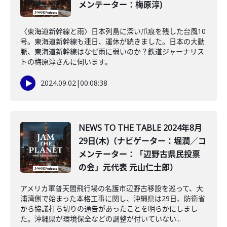
メンテーター：梅原淳)
〈東海道新幹線と雨〉日本列島に深い爪痕を残した台風10
号。東海道新幹線も連日、運休が続きました。日本の大動
脈、東海道新幹線はなぜ雨に弱いのか？鉄道ジャーナリス
トの梅原淳さんに伺います。
2024.09.02
|
00:08:38
NEWS TO THE TABLE 2024年8月
29日(木)（ナビゲーター：堀潤／コ
メンテーター：「辺野古県民投票
の会」元代表 元山仁士郎）
アメリカ軍普天間飛行場の名護市辺野古移設を巡って、大
浦湾側で始まった本格工事に関し、沖縄県は29日、防衛省
から協議打ち切りの通告があったことを明らかにしまし
た。沖縄県が環境保全などの調整が付いていない...