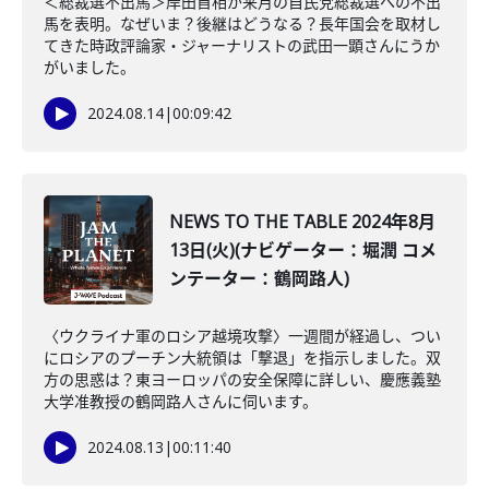
＜総裁選不出馬＞岸田首相が来月の自民党総裁選への不出
馬を表明。なぜいま？後継はどうなる？長年国会を取材し
てきた時政評論家・ジャーナリストの武田一顕さんにうか
がいました。
2024.08.14
|
00:09:42
NEWS TO THE TABLE 2024年8月
13日(火)(ナビゲーター：堀潤 コメ
ンテーター：鶴岡路人)
〈ウクライナ軍のロシア越境攻撃〉一週間が経過し、つい
にロシアのプーチン大統領は「撃退」を指示しました。双
方の思惑は？東ヨーロッパの安全保障に詳しい、慶應義塾
大学准教授の鶴岡路人さんに伺います。
2024.08.13
|
00:11:40