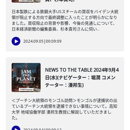
日本製鉄による鉄鋼大手USスチールの買収をバイデン大統
領が阻止する方向で最終調整に入ったことが明らかになり
ました。買収阻止の背景や影響、今後の見通しについて、
日本経済新聞の編集委員、杉本貴司さんに伺い...
2024.09.05
|
00:09:09
NEWS TO THE TABLE 2024年9月4
日(水)(ナビゲーター：堀潤 コメン
テーター：湊邦生)
＜プーチン大統領のモンゴル訪問＞モンゴルが逮捕状の出
ているプーチン大統領を逮捕できない事情について。高知
大学 地域協働学部 湊邦生教授に解説していただきまし
た。
2024.09.04
|
00:09:12