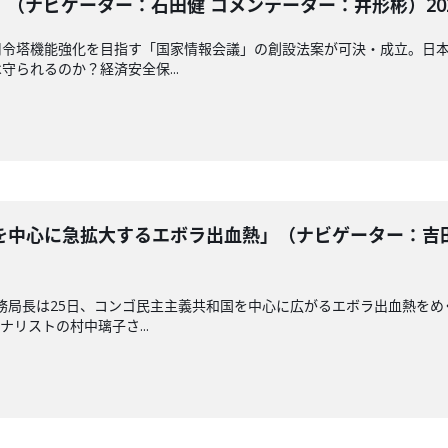
（ナビゲーター：石田健 コメンテーター：井形彬）2026
司令塔機能強化を目指す「国家情報会議」の創設法案が可決・成立。日
られるのか？経済安全保...
中心に急拡大するエボラ出血熱」（ナビゲーター：吉田ま
務局長は25日、コンゴ民主主義共和国を中心に広がるエボラ出血熱を
リストの村中璃子さ...