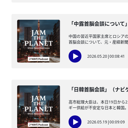
「中露首脳会談について」
中国の習近平国家主席とロシア
首脳会談について、元・産経新聞の
2026.05.20
|
00:08:41
「日韓首脳会談」（ナビゲー
高市総理大臣は、本日19日から
ギー供給が不安定な日本と韓国。両
2026.05.19
|
00:09:09