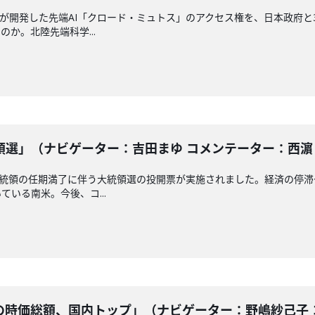
クが開発した先端AI「クロード・ミュトス」のアクセス権を、日本政府
か。北陸先端科学...
選」（ナビゲーター：吉田まゆ コメンテーター：西濵 徹）
大統領の任期満了に伴う大統領選の投開票が実施されました。経済の停
いる南米。今後、コ...
時価総額、国内トップ」（ナビゲーター：野嶋紗己子 コメ