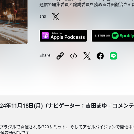
通信で編集委員と論説委員を務める井田徹治さん
sns
Share
BLE 2024年11月18日(月)（ナビゲーター：吉田まゆ／
りブラジルで開催されるG20サミット、そしてアゼルバイジャンで開催中
変動対策です...