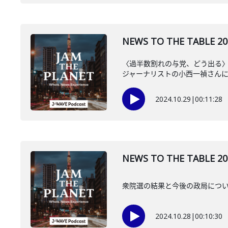
NEWS TO THE TA
〈過半数割れの与党、どう出る〉
ジャーナリストの小西一禎さん
2024.10.29
|
00:11:28
NEWS TO THE TA
衆院選の結果と今後の政局につ
2024.10.28
|
00:10:30