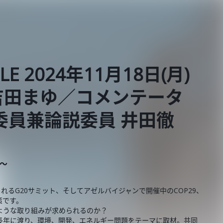
BLE 2024年11月18日(月)
吉田まゆ／コメンテータ
委員兼論説委員 井田徹
E～
れるG20サミット、そしてアゼルバイジャンで開催中のCOP29、
策です。
ような取り組みが求められるのか？
長年に渡り、環境、開発、エネルギー問題をテーマに取材。共同