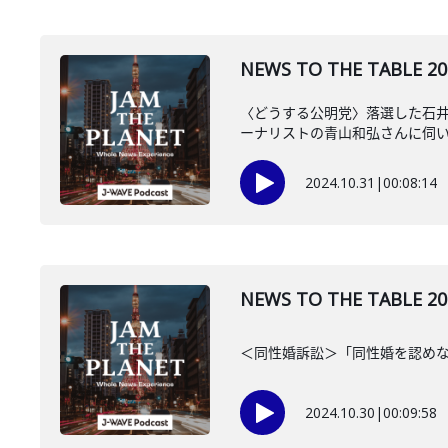
NEWS TO THE TAB
〈どうする公明党〉落選した石井
ーナリストの青山和弘さんに伺
2024.10.31
|
00:08:14
NEWS TO THE TA
＜同性婚訴訟＞「同性婚を認めな
2024.10.30
|
00:09:58