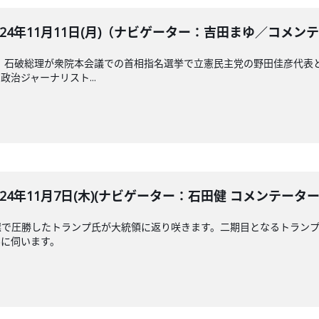
BLE 2024年11月11日(月)（ナビゲーター：吉田まゆ
れ、石破総理が衆院本会議での首相指名選挙で立憲民主党の野田佳彦代表
治ジャーナリスト...
LE 2024年11月7日(木)(ナビゲーター：石田健 コメンテー
選で圧勝したトランプ氏が大統領に返り咲きます。二期目となるトラン
んに伺います。