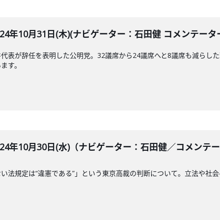
LE 2024年10月31日(木)(ナビゲーター：石田健 コメンテー
代表が辞任を表明した公明党。32議席から24議席へと8議席も減らし
います。
BLE 2024年10月30日(水)（ナビゲーター：石田健／コメ
い法規定は“違憲である”」という東京高裁の判断について。立法や社