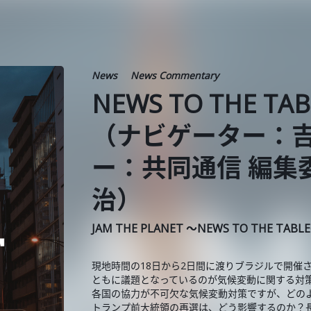
News
News Commentary
NEWS TO THE TA
（ナビゲーター：
ー：共同通信 編集
治）
JAM THE PLANET ～NEWS TO THE TABL
現地時間の18日から2日間に渡りブラジルで開催さ
ともに議題となっているのが気候変動に関する対
各国の協力が不可欠な気候変動対策ですが、どの
トランプ前大統領の再選は、どう影響するのか？