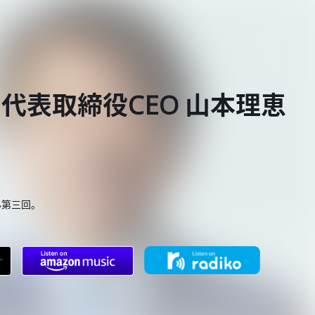
b 代表取締役CEO 山本理恵
ん第三回。