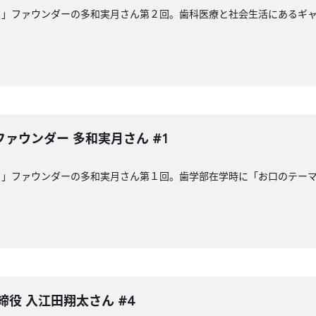
ク」ファウンダーの多和実月さん第２回。歯科医療と社会生活にあるギ
ァウンダー 多和実月さん #1
ク」ファウンダーの多和実月さん第１回。歯学部在学時に「お口のテー
締役 入江田翔太さん #4