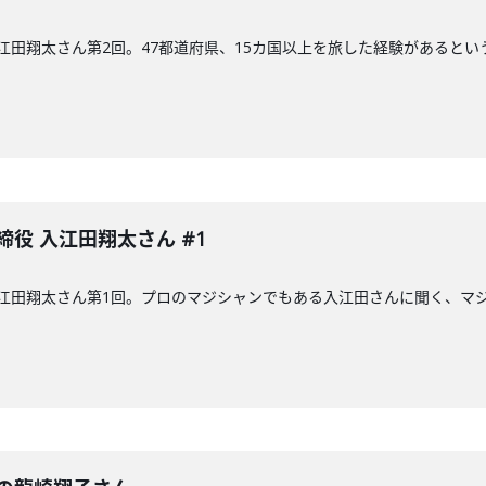
 入江田翔太さん第2回。47都道府県、15カ国以上を旅した経験があると
締役 入江田翔太さん #1
 入江田翔太さん第1回。プロのマジシャンでもある入江田さんに聞く、マ