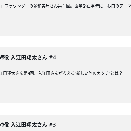
ク」ファウンダーの多和実月さん第１回。歯学部在学時に「お口のテー
締役 入江田翔太さん #4
入江田翔太さん第4回。入江田さんが考える”新しい旅のカタチ”とは？
締役 入江田翔太さん #3