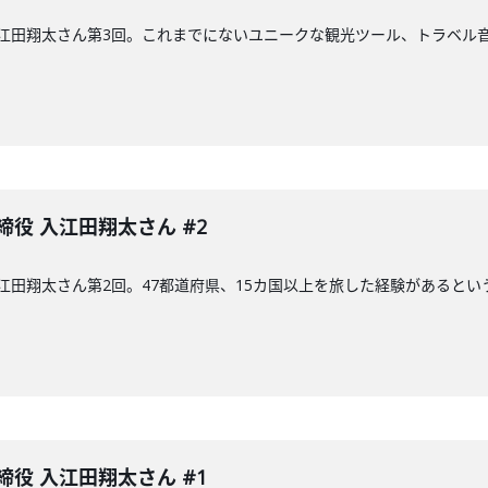
入江田翔太さん第3回。これまでにないユニークな観光ツール、トラベル音
締役 入江田翔太さん #2
 入江田翔太さん第2回。47都道府県、15カ国以上を旅した経験があると
締役 入江田翔太さん #1