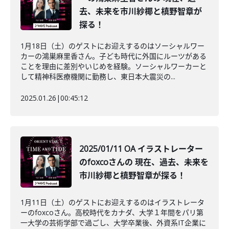
去、未来を市川紗椰と槙野智章が
探る！
1月18日（土）のゲストにお迎えするのはソーシャルワー
カーの鴻巣麻里香さん。子ども時代に外国にルーツがある
ことを理由に差別やいじめを経験。ソーシャルワーカーと
して精神科医療機関に勤務し、東日本大震災の...
2025.01.26
|
00:45:12
2025/01/11 OA イラストレーター
のfoxcoさんの 現在、過去、未来を
市川紗椰と槙野智章が探る！
1月11日（土）のゲストにお迎えするのはイラストレータ
ーのfoxcoさん。高校時代をカナダ、大学１年間をパリ第
一大学の芸術学部で過ごし、大学卒業後、外資系IT企業に