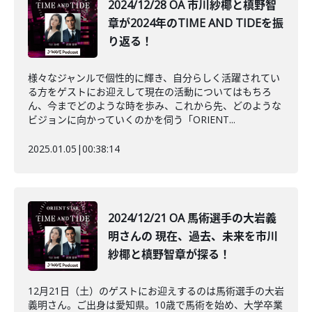
2024/12/28 OA 市川紗椰と槙野智
章が2024年のTIME AND TIDEを振
り返る！
様々なジャンルで個性的に輝き、自分らしく活躍されてい
る方をゲストにお迎えして現在の活動についてはもちろ
ん、今までどのような時を歩み、これから先、どのような
ビジョンに向かっていくのかを伺う「ORIENT...
2025.01.05
|
00:38:14
2024/12/21 OA 馬術選手の大岩義
明さんの 現在、過去、未来を市川
紗椰と槙野智章が探る！
12月21日（土）のゲストにお迎えするのは馬術選手の大岩
義明さん。ご出身は愛知県。10歳で馬術を始め、大学卒業