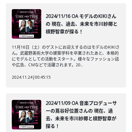
2024/11/16 OA モデルのKIKIさん
の 現在、過去、未来を市川紗椰と
槙野智章が探る！
11月16日（土）のゲストにお迎えするのはモデルのKIKIさ
ん。武蔵野美術大学の建築学科を卒業されたあと、本格的
にモデルとしての活動をスタート。様々なファッション誌
や広告、CMなどで活躍されます。20...
2024.11.24
|
00:45:15
2024/11/09 OA 音楽プロデューサ
ーの蔦谷好位置さんの 現在、過
去、未来を市川紗椰と槙野智章が
探る！