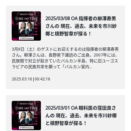
2025/03/08 OA 指揮者の柳澤寿男
さんの 現在、過去、未来を市川紗
椰と槙野智章が探る！
3月8日（土）のゲストにお迎えするのは指揮者の柳澤寿男
さん。柳澤さんは、長野県下諏訪のご出身。2007年には、
民族間で対立が起きていたバルカン半島、特に旧ユーゴス
ラビアの民族共栄を願って「バルカン室内...
2025.03.16
|
00:42:16
2025/03/01 OA 眼科医の窪田良さ
んの 現在、過去、未来を市川紗椰
と槙野智章が探る！