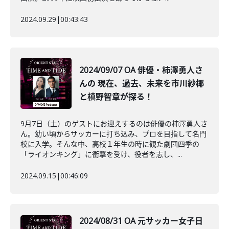
2024.09.29
|
00:43:43
2024/09/07 OA 俳優・柿澤勇人さ
んの 現在、過去、未来を市川紗椰
と槙野智章が探る！
9月7日（土）のゲストにお迎えするのは俳優の柿澤勇人さ
ん。幼い頃からサッカーに打ち込み、プロを目指して名門
校に入学。そんな中、高校１年生の時に観た劇団四季の
「ライオンキング」に衝撃を受け、役者を志し、...
2024.09.15
|
00:46:09
2024/08/31 OA 元サッカー女子日