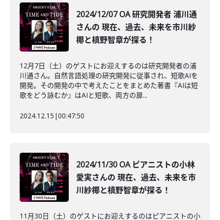
2024/12/07 OA 研究開発者 浦川通
さんの 現在、過去、未来を市川紗
椰と槙野智章が探る！
12月7日（土）のゲストにお迎えするのは研究開発者の浦
川通さん。自然言語処理の研究開発に従事され、短歌AIを
開発。その開発の中で考えたことをまとめた著書『AIは短
歌をどう詠むか』はAIと短歌、両方の扉...
2024.12.15
|
00:47:50
2024/11/30 OA ピアニストの小林
愛実さんの 現在、過去、未来を市
川紗椰と槙野智章が探る！
11月30日（土）のゲストにお迎えするのはピアニストの小