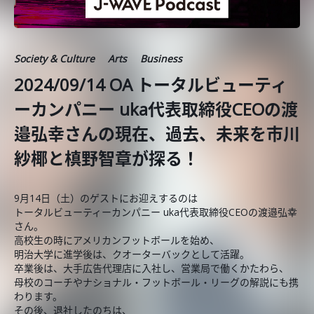
Society & Culture
Arts
Business
2024/09/14 OA トータルビューティ
ーカンパニー uka代表取締役CEOの渡
邉弘幸さんの現在、過去、未来を市川
紗椰と槙野智章が探る！
9月14日（土）のゲストにお迎えするのは
トータルビューティーカンパニー uka代表取締役CEOの渡邉弘幸
さん。
高校生の時にアメリカンフットボールを始め、
明治大学に進学後は、クオーターバックとして活躍。
卒業後は、大手広告代理店に入社し、営業局で働くかたわら、
母校のコーチやナショナル・フットボール・リーグの解説にも携
わります。
その後、退社したのちは、