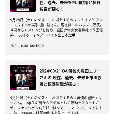
在、過去、未来を市川紗椰と槙野
智章が探る！
9月28日（土）のゲストにお迎えするのはレスリング フリ
ースタイルの選手 樋口黎さん。現在はミキハウスに所属。
４歳からレスリングを始め、全国少年少女選手権で５回優
勝。 以降も、インターハイや全日本選手...
2024.10.06
|
00:42:12
2024/09/21 OA 俳優の豊田エリー
さんの 現在、過去、未来を市川紗
椰と槙野智章が探る！
9月21日（土）のゲストにお迎えするのは俳優の豊田エリ
ーさん。中学生の時からモデルとして活動をスタートさ
せ、ファッション誌だけではなく、コマーシャルなどにも
出演。2006年に映画初出演を飾ってからは、...