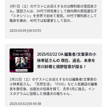
3月1日（土）のゲストにお迎えするのは眼科医の窪田良さ
ん。窪田さんは、20代で研究者として緑内障の原因遺伝子
「ミオシリン」を世界で初めて発見。30代で眼科医として
臨床を極め、40代では起業家として目の...
2025.03.09
|
00:53:55
2025/02/22 OA 編集者/文筆家の小
林孝延さんの 現在、過去、未来を
市川紗椰と槙野智章が探る！
2月22日（土）のゲストにお迎えするのは編集者/文筆家の
小林孝延さん。『天然生活』『ESSE』など人気雑誌の編集
長を歴任後、出版社の役員を経て、去年3月に独立。イン
スタグラムに投稿した保護犬の福ちゃん...
2025.03.02
|
00:43:38