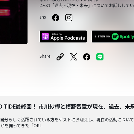
2人の「過去・現在・未来」についてお話しして
sns
Share
IME AND TIDE最終回！ 市川紗椰と槙野智章が現在、過去、
、自分らしく活躍されている方をゲストにお迎えし、現在の活動につい
伺ってきた「ORI...