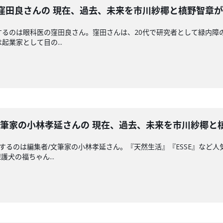
 眼科医の窪田良さんの 現在、過去、未来を市川紗椰と槙野智章
するのは眼科医の窪田良さん。窪田さんは、20代で研究者として緑内障
起業家として目の...
 編集者/文筆家の小林孝延さんの 現在、過去、未来を市川紗椰
えするのは編集者/文筆家の小林孝延さん。『天然生活』『ESSE』など
犬の福ちゃん...