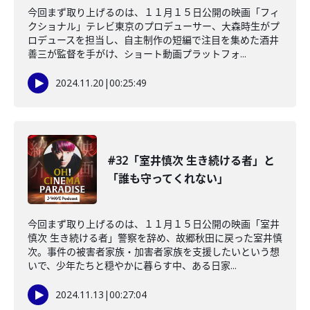
今回まず取り上げるのは、１１月１５日公開の映画「フィ
クショナル」テレビ東京のプロデューサー、大森時生がプ
ロデュースを担当し、自主制作の短編で注目を集めた酒井
善三が監督を手がけ、ショート動画プラットフォ...
2024.11.20
|
00:25:49
#32「室井慎次 生き続ける者」と
「誰も守ってくれない」
今回まず取り上げるのは、１１月１５日公開の映画「室井
慎次 生き続ける者」警察を辞め、故郷秋田に戻った室井慎
次。事件の被害者家族・加害者家族を支援したいという想
いで、少年たちと穏やかに暮らす中、ある日家...
2024.11.13
|
00:27:04