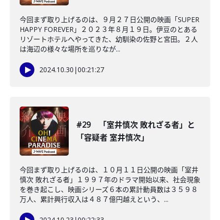
今回まず取り上げるのは、９月２７日公開の映画「SUPER
HAPPY FOREVER」２０２３年８月１９日。伊豆のとある
リゾートホテルへやってきた、幼馴染の佐野と宮田。２人
は海辺の様々な場所を巡りなが...
2024.10.30
|
00:21:27
#29 「室井慎次 敗れざる者」と
「容疑者 室井慎次」
今回まず取り上げるのは、１０月１１日公開の映画「室井
慎次 敗れざる者」１９９７年のドラマ開始以来、社会現象
を巻き起こし、映画シリーズ６本の累計動員数は３５９８
万人、累計興行収入は４８７億円越えという、...
2024.10.23
|
00:22:33