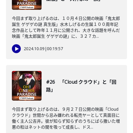
今回まず取り上げるのは、１０月４日公開の映画「鬼太郎
誕生 ゲゲゲの謎 真生版」水木しげるの生誕１００周年記
念作品として昨年１１月に公開され、大きな話題を呼んだ
映画「鬼太郎誕生 ゲゲゲの謎」に、３２７カ...
2024.10.09
|
00:19:57
#26 「Cloud クラウド」と「回
路」
今回まず取り上げるのは、９月２７日公開の映画「Cloud
クラウド」世間から忌み嫌われる転売ヤーとして真面目に
働く主人公吉井。彼が知らず知らずのうちにばら撒いた増
悪の粒はネットの闇を吸って成長し、ドス...