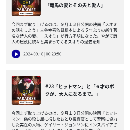
「竜馬の妻とその夫と愛人」
今回まず取り上げるのは、９月１３日公開の映画「スオミ
の話をしよう」三谷幸喜監督脚本による５年ぶりの新作著
名な詩人の妻、「スオミ」が行方不明になった。やがて詩
人の屋敷に続々と集まってくるスオミの過去を知...
2024.09.18
|
00:23:50
#23「ヒットマン」と「６才のボ
クが、大人になるまで。」
今回まず取り上げるのは、９月１３日公開の映画「ヒット
マン」偽の殺し屋に扮したおとり捜査官として警察に協力
した実在の人物、ゲイリー・ジョンソンにインスパイアさ