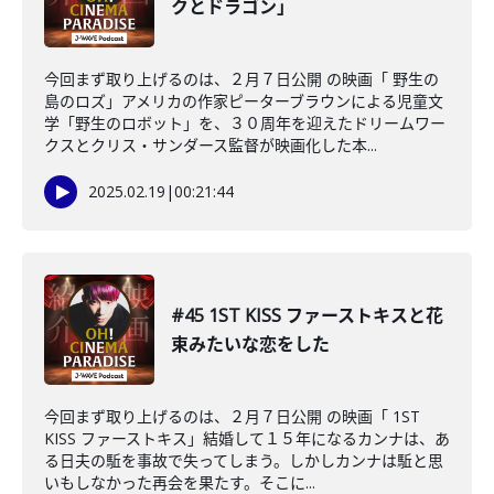
クとドラゴン」
今回まず取り上げるのは、２月７日公開 の映画「 野生の
島のロズ」アメリカの作家ピーターブラウンによる児童文
学「野生のロボット」を、３０周年を迎えたドリームワー
クスとクリス・サンダース監督が映画化した本...
2025.02.19
|
00:21:44
#45 1ST KISS ファーストキスと花
束みたいな恋をした
今回まず取り上げるのは、２月７日公開 の映画「 1ST
KISS ファーストキス」結婚して１５年になるカンナは、あ
る日夫の駈を事故で失ってしまう。しかしカンナは駈と思
いもしなかった再会を果たす。そこに...