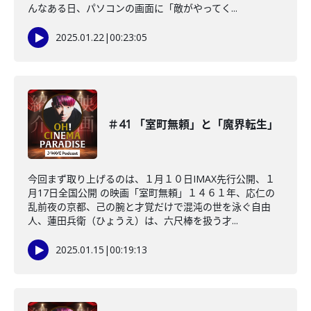
んなある日、パソコンの画面に「敵がやってく...
2025.01.22
|
00:23:05
＃41 「室町無頼」と「魔界転生」
今回まず取り上げるのは、１月１０日IMAX先行公開、１
月17日全国公開 の映画「室町無頼」１４６１年、応仁の
乱前夜の京都、己の腕と才覚だけで混沌の世を泳ぐ自由
人、蓮田兵衛（ひょうえ）は、六尺棒を扱う才...
2025.01.15
|
00:19:13