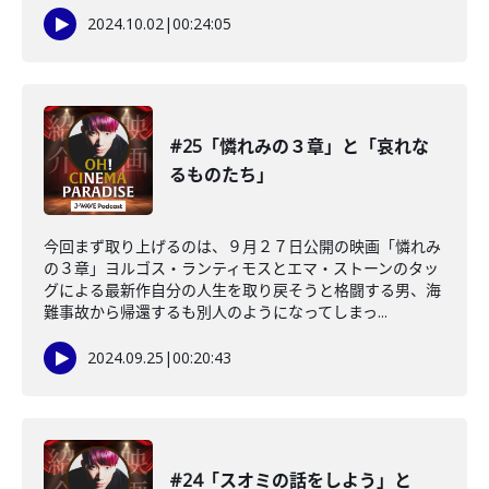
2024.10.02
|
00:24:05
#25「憐れみの３章」と「哀れな
るものたち」
今回まず取り上げるのは、９月２７日公開の映画「憐れみ
の３章」ヨルゴス・ランティモスとエマ・ストーンのタッ
グによる最新作自分の人生を取り戻そうと格闘する男、海
難事故から帰還するも別人のようになってしまっ...
2024.09.25
|
00:20:43
#24「スオミの話をしよう」と