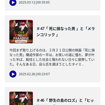
2025.03.12
|
00:35:05
＃47「 死に損なった男 」と「メラ
ンコリック 」
今回まず取り上げるのは、２月２１日公開の映画「死に損
なった男」構成作家の一平は、お笑いの道に憧れ、夢が叶
った半ば、殺伐とした社会と報われない日々に疲弊してい
た。そんなある日、自ら氏を選ぼうとしたタイミ...
2025.02.26
|
00:23:07
＃46「 野生の島のロズ」と「ヒッ