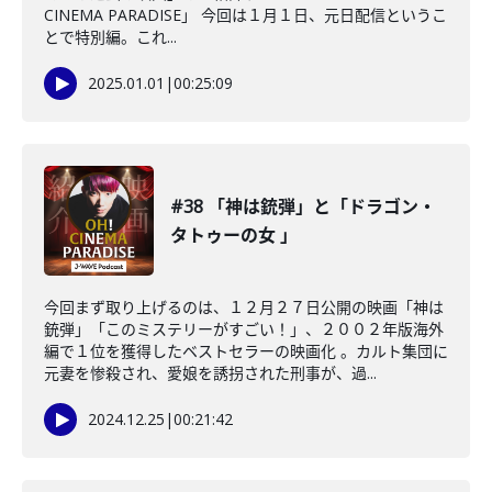
CINEMA PARADISE」 今回は１月１日、元日配信というこ
とで特別編。これ...
2025.01.01
|
00:25:09
#38 「神は銃弾」と「ドラゴン・
タトゥーの女 」
今回まず取り上げるのは、１２月２７日公開の映画「神は
銃弾」「このミステリーがすごい！」、２００２年版海外
編で１位を獲得したベストセラーの映画化 。カルト集団に
元妻を惨殺され、愛娘を誘拐された刑事が、過...
2024.12.25
|
00:21:42