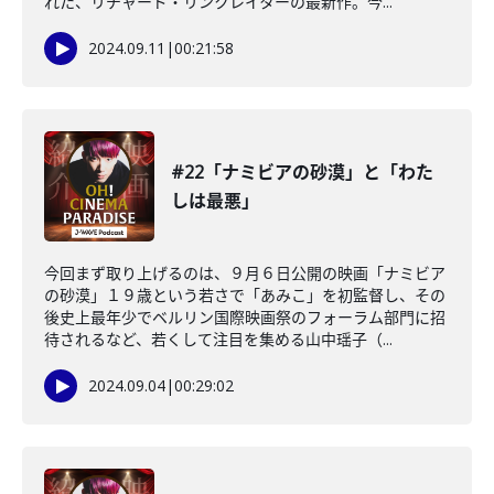
れた、リチャード・リンクレイターの最新作。今...
2024.09.11
|
00:21:58
#22「ナミビアの砂漠」と「わた
しは最悪」
今回まず取り上げるのは、９月６日公開の映画「ナミビア
の砂漠」１９歳という若さで「あみこ」を初監督し、その
後史上最年少でベルリン国際映画祭のフォーラム部門に招
待されるなど、若くして注目を集める山中瑶子（...
2024.09.04
|
00:29:02