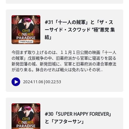
#31「十一人の賊軍」と「ザ・ス
ーサイド・スクワッド “極”悪党 集
結」
今回まず取り上げるのは、１１月１日公開の映画「十一人
の賊軍」戊辰戦争の中、旧幕府派から官軍に寝返りを図る
新発田藩の城、新発田城に、官軍と旧幕府派の連合軍療法
が迫り来る。鉢合わせれば戦火は免れないその状...
2024.11.06
|
00:22:53
#30「SUPER HAPPY FOREVER」
と「アフターサン」