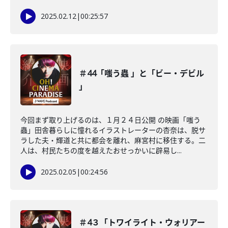
2025.02.12
|
00:25:57
＃44「嗤う蟲 」と「ビー・デビル
」
今回まず取り上げるのは、１月２４日公開 の映画「嗤う
蟲」田舎暮らしに憧れるイラストレーターの杏奈は、脱サ
ラした夫・輝道と共に都会を離れ、麻宮村に移住する。二
人は、村民たちの度を越えたおせっかいに辟易し...
2025.02.05
|
00:24:56
＃4３「トワイライト・ウォリアー