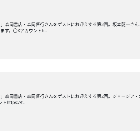
」森岡書店・森岡督行さんをゲストにお迎えする第3回。坂本龍一さん
す。〇Xアカウントh...
」森岡書店・森岡督行さんをゲストにお迎えする第2回。ジョージア・
ps://t...