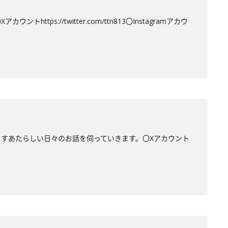
s://twitter.com/ttn813〇Instagramアカウ
らすあたらしい日々のお話を伺っていきます。〇Xアカウント