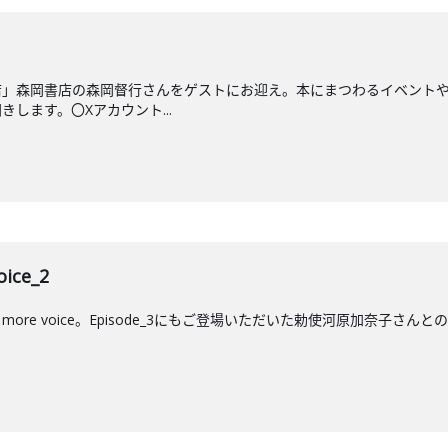
店」森岡書店の森岡督行さんをゲストにお迎え。本にまつわるイベント
します。〇Xアカウント...
ice_2
ore voice。Episode_3にもご登場いただいた勅使河原加奈子さ