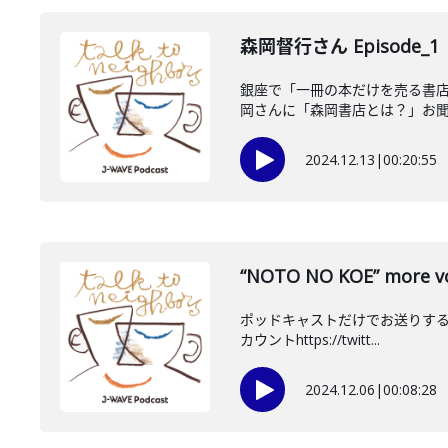
森岡督行さん Episode_1
銀座で「一冊の本だけを売る書
岡さんに「森岡書店とは？」お聞き
2024.12.13
|
00:20:55
“NOTO NO KOE” more vo
ポッドキャストだけでお送りするm
カウントhttps://twitt...
2024.12.06
|
00:08:28