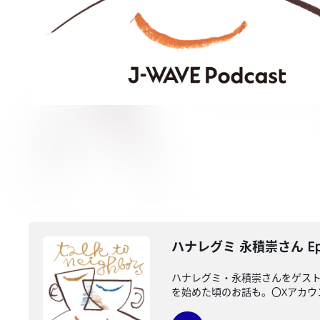
ハナレグミ 永積崇さん Epi
ハナレグミ・永積崇さんをゲス
を始めた頃のお話も。〇Xアカウントhtt