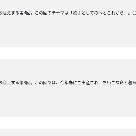
えする第4回。この回のテーマは「歌手としての今とこれから」。〇Xアカウントhttp
トにお迎えする第3回。この回では、今年春にご出産され、ちいさな命と暮