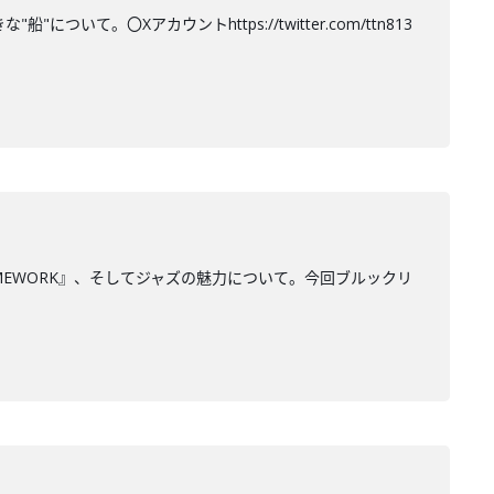
て。〇Xアカウントhttps://twitter.com/ttn813
MEWORK』、そしてジャズの魅力について。今回ブルックリ