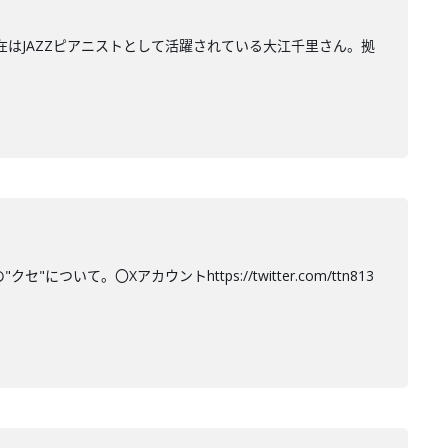
在はJAZZピアニストとして活躍されている大江千里さん。拠
て。〇Xアカウントhttps://twitter.com/ttn813