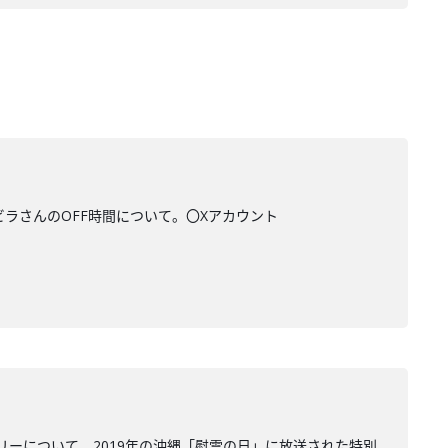
ビラさんのOFF時間について。〇Xアカウント
ーについて。2019年の沖縄「慰霊の日」に放送された特別