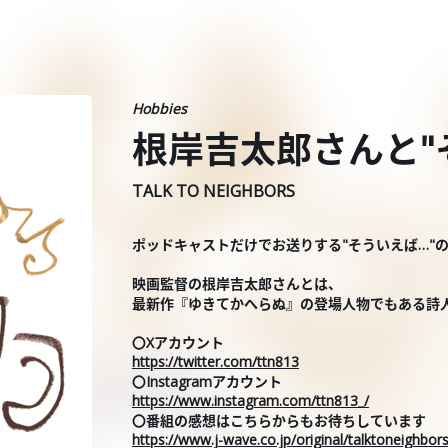
Hobbies
根岸吉太郎さんと"
TALK TO NEIGHBORS
ポッドキャストだけでお送りする"そういえば…"
映画監督の根岸吉太郎さんとは、
最新作『ゆきてかへらぬ』の登場人物でもある詩
〇Xアカウント
https://twitter.com/ttn813
〇Instagramアカウント
https://www.instagram.com/ttn813_/
〇番組の感想はこちらからもお待ちしています
https://www.j-wave.co.jp/original/talktoneighbo