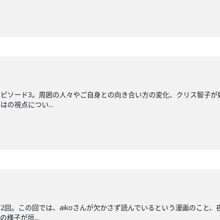
たエピソード3。周囲の人々やご自身との向き合い方の変化、クリス智子
はの視点につい...
た第2回。この回では、aikoさんが欠かさず読んでいるという漫画のこ
様子が垣...