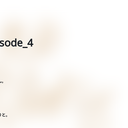
ode_4
ん。
りと。