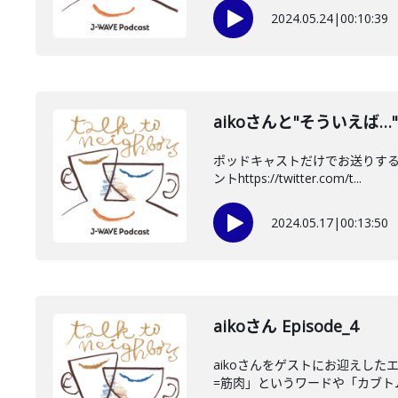
2024.05.24
|
00:10:39
aikoさんと"そういえば…
ポッドキャストだけでお送りする
ントhttps://twitter.com/t...
2024.05.17
|
00:13:50
aikoさん Episode_4
aikoさんをゲストにお迎えし
=筋肉」というワードや「カブトム