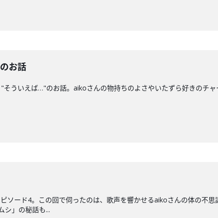
"のお話
"そういえば…"のお話。aikoさんの物持ちのよさやいたずら好きのチ
たエピソード4。この回で伺ったのは、歌声を響かせるaikoさんの体の
シ」の秘話も...