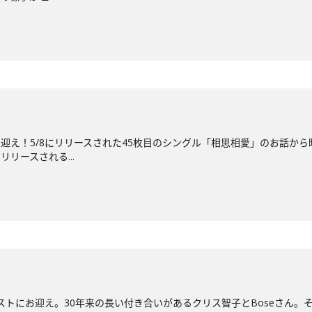
にお迎え！5/8にリリースされた45枚目のシングル「相思相愛」のお話
リースされる...
ストにお迎え。30年来の長い付き合いがあるクリス智子とBoseさん。そ