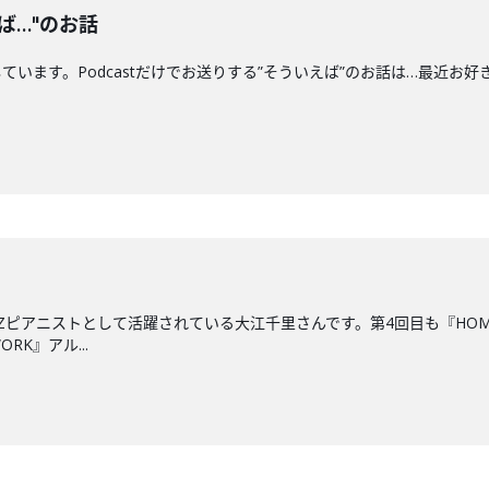
ば…"のお話
す。Podcastだけでお送りする”そういえば”のお話は…最近お好きな"船"につい
ZZピアニストとして活躍されている大江千里さんです。第4回目も『HO
RK』アル...