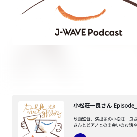
小松莊一良さん Episode_
映画監督、演出家の小松莊一良
さんとピアノとの出会いのお話や家