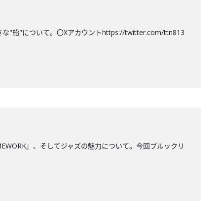
て。〇Xアカウントhttps://twitter.com/ttn813
MEWORK』、そしてジャズの魅力について。今回ブルックリ