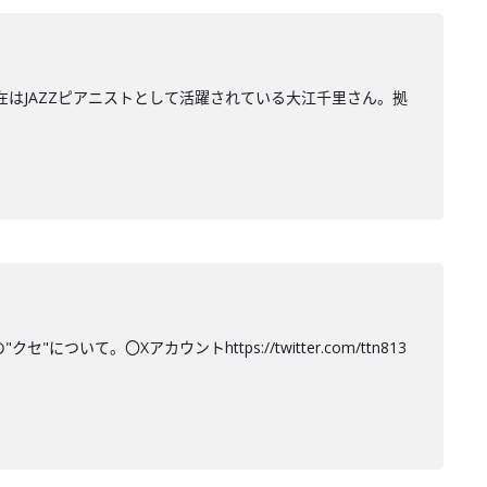
在はJAZZピアニストとして活躍されている大江千里さん。拠
て。〇Xアカウントhttps://twitter.com/ttn813