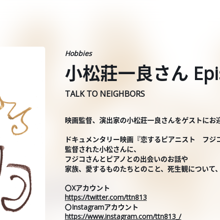
Hobbies
小松莊一良さん Epis
TALK TO NEIGHBORS
映画監督、演出家の小松莊一良さんをゲストにお
ドキュメンタリー映画『恋するピアニスト フジ
監督された小松さんに、
フジコさんとピアノとの出会いのお話や
家族、愛するものたちとのこと、死生観について
〇Xアカウント
https://twitter.com/ttn813
〇Instagramアカウント
https://www.instagram.com/ttn813_/