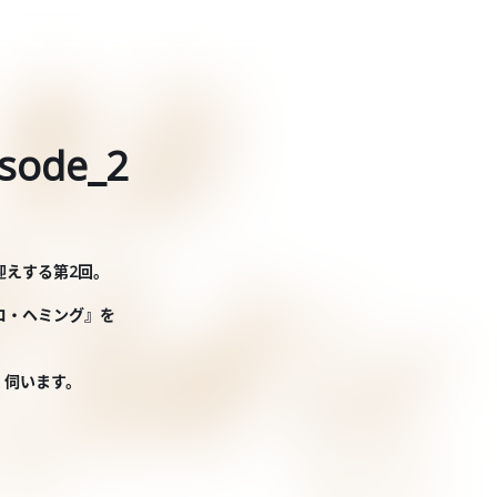
ode_2
迎えする第2回。
コ・ヘミング』を
、伺います。