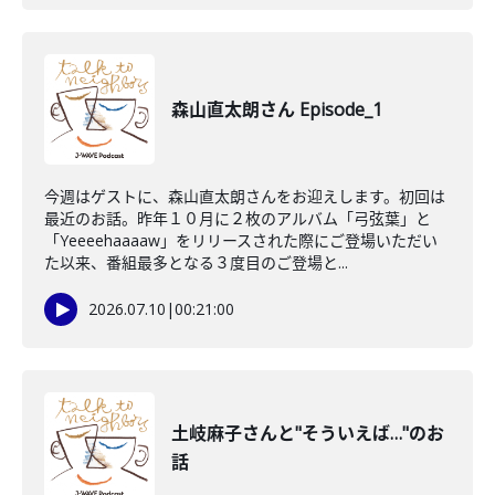
森山直太朗さん Episode_1
今週はゲストに、森山直太朗さんをお迎えします。初回は
最近のお話。昨年１０月に２枚のアルバム「弓弦葉」と
「Yeeeehaaaaw」をリリースされた際にご登場いただい
た以来、番組最多となる３度目のご登場と...
2026.07.10
|
00:21:00
土岐麻子さんと"そういえば…"のお
話