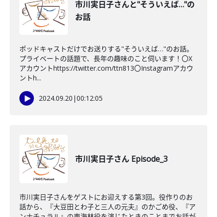
市川実日子さんと"そういえば…"の
お話
ポッドキャストだけでお送りする"そういえば…"のお話。
プライベートの話題で、長年の趣味のこと伺います！〇X
アカウントhttps://twitter.com/ttn813〇Instagramアカウ
ントh...
2024.09.20
|
00:12:05
市川実日子さん Episode_3
市川実日子さんをゲストにお迎えする第3回。役作りのお
話から、『大豆田とわ子と三人の元夫』のかごめ役、『ア
ンナチュラル』の東海林役を演じたときのことまでお話が