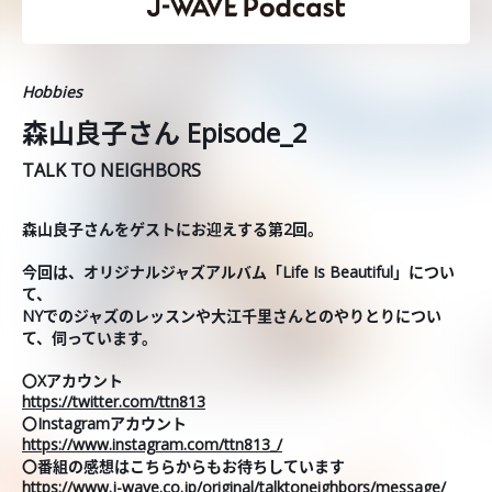
Hobbies
森山良子さん Episode_2
TALK TO NEIGHBORS
森山良子さんをゲストにお迎えする第2回。
今回は、オリジナルジャズアルバム「Life Is Beautiful」につい
て、
NYでのジャズのレッスンや大江千里さんとのやりとりについ
て、伺っています。
〇Xアカウント
https://twitter.com/ttn813
〇Instagramアカウント
https://www.instagram.com/ttn813_/
〇番組の感想はこちらからもお待ちしています
https://www.j-wave.co.jp/original/talktoneighbors/message/