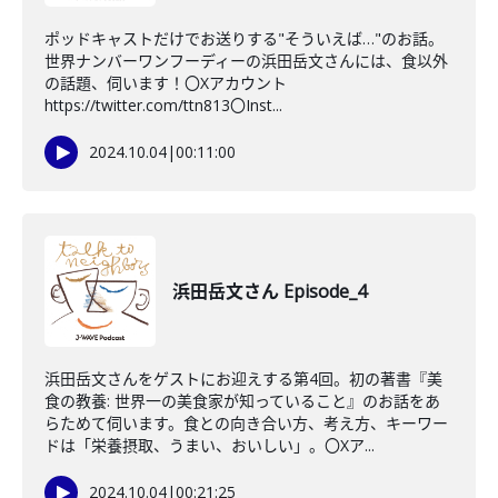
ポッドキャストだけでお送りする"そういえば…"のお話。
世界ナンバーワンフーディーの浜田岳文さんには、食以外
の話題、伺います！〇Xアカウント
https://twitter.com/ttn813〇Inst...
2024.10.04
|
00:11:00
浜田岳文さん Episode_4
浜田岳文さんをゲストにお迎えする第4回。初の著書『美
食の教養: 世界一の美食家が知っていること』のお話をあ
らためて伺います。食との向き合い方、考え方、キーワー
ドは「栄養摂取、うまい、おいしい」。〇Xア...
2024.10.04
|
00:21:25