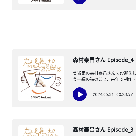
森村泰昌さん Episode_4
美術家の森村泰昌さんをお迎えし
う一編の詩のこと、来年で制作・発
2024.05.31
|
00:23:57
森村泰昌さん Episode_3