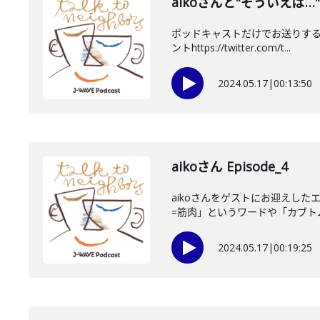
aikoさんと"そういえば…
ポッドキャストだけでお送りする
ントhttps://twitter.com/t...
2024.05.17
|
00:13:50
aikoさん Episode_4
aikoさんをゲストにお迎えし
=筋肉」というワードや「カブトム
2024.05.17
|
00:19:25