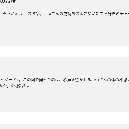
"のお話
"そういえば…"のお話。aikoさんの物持ちのよさやいたずら好きのチ
たエピソード4。この回で伺ったのは、歌声を響かせるaikoさんの体の
シ」の秘話も...