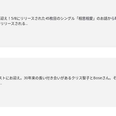
にお迎え！5/8にリリースされた45枚目のシングル「相思相愛」のお話
リースされる...
ストにお迎え。30年来の長い付き合いがあるクリス智子とBoseさん。そ
.