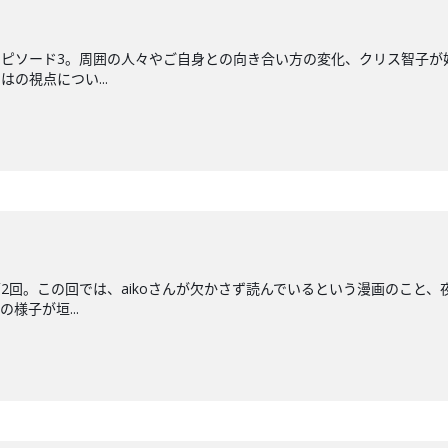
たエピソード3。周囲の人々やご自身との向き合い方の変化、クリス智子
はの視点につい...
た第2回。この回では、aikoさんが欠かさず読んでいるという漫画のこ
様子が垣...