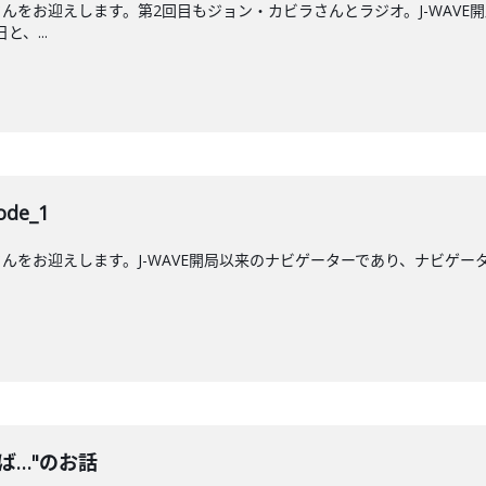
んをお迎えします。第2回目もジョン・カビラさんとラジオ。J-WAVE
と、...
de_1
をお迎えします。J-WAVE開局以来のナビゲーターであり、ナビゲーター歴
ば…"のお話