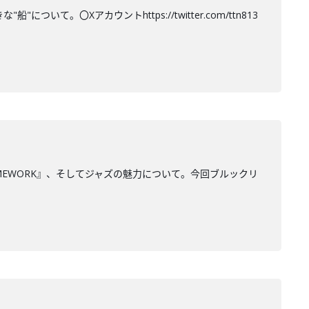
て。〇Xアカウントhttps://twitter.com/ttn813
MEWORK』、そしてジャズの魅力について。今回ブルックリ