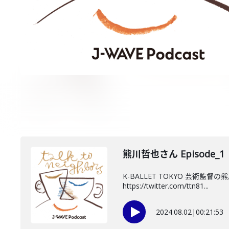
熊川哲也さん Episode_1
K-BALLET TOKYO 芸術
https://twitter.com/ttn81...
2024.08.02
|
00:21:53