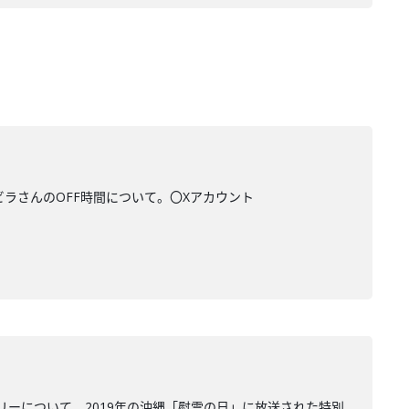
ビラさんのOFF時間について。〇Xアカウント
ーについて。2019年の沖縄「慰霊の日」に放送された特別