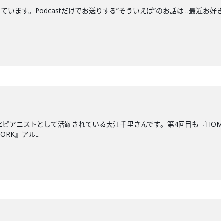
す。Podcastだけでお送りする”そういえば”のお話は…最近お好きな"船"につい
ZZピアニストとして活躍されている大江千里さんです。第4回目も『HO
RK』アル...