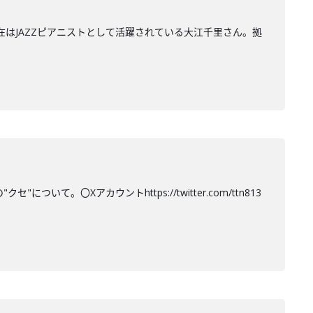
在はJAZZピアニストとして活躍されている大江千里さん。拠
て。〇Xアカウントhttps://twitter.com/ttn813