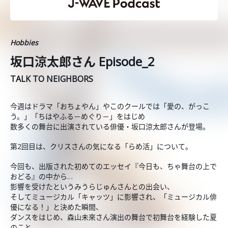
Hobbies
坂口涼太郎さん Episode_2
TALK TO NEIGHBORS
今週はドラマ「おちょやん」やこのクールでは「愛の、がっこ
う。」「ちはやふる－めぐり－」をはじめ
数多くの舞台に出演されている俳優・坂口涼太郎さんが登場。
第2回目は、クリスさんの気になる「らめ活」について。
今回も、出版された初めてのエッセイ『今日も、ちゃ舞台の上で
おどる』の中から…
影響を受けたというみうらじゅんさんとの出会い、
そしてミュージカル「キャッツ」に影響され、「ミュージカル俳
優になる！」と決めた瞬間、
ダンスをはじめ、森山未來さん演出の舞台で初舞台を経験した夏
のこと…