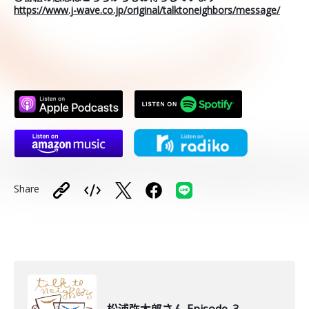
https://www.j-wave.co.jp/original/talktoneighbors/message/
Share