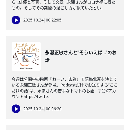
ら…俳優と写真、そして文章…永瀬さんがコロナ禍に得た
もの。そしてその期間の過ごし方が似ていたとい...
2025.10.24
|
00:22:05
永瀬正敏さんと"そういえば…"のお
話
今週は公開中の映画『おーい、応為』で葛飾北斎を演じて
いる永瀬正敏さんが登場。Podcastだけでお送りする”ここ
だけの話”は、永瀬さんの苦手なトマトのお話…？〇Xアカ
ウントhttps://twitte...
2025.10.24
|
00:06:20