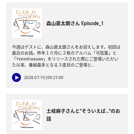
森山直太朗さん Episode_1
今週はゲストに、森山直太朗さんをお迎えします。初回は
最近のお話。昨年１０月に２枚のアルバム「弓弦葉」と
「Yeeeehaaaaw」をリリースされた際にご登場いただい
た以来、番組最多となる３度目のご登場と...
2026.07.10
|
00:21:00
土岐麻子さんと"そういえば…"のお
話