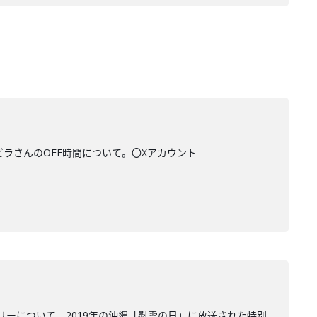
ビラさんのOFF時間について。〇Xアカウント
ーについて。2019年の沖縄「慰霊の日」に放送された特別