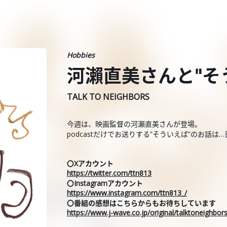
Hobbies
河瀨直美さんと"そ
TALK TO NEIGHBORS
今週は、映画監督の河瀨直美さんが登場。
podcastだけでお送りする”そういえば”のお話
〇Xアカウント
https://twitter.com/ttn813
〇Instagramアカウント
https://www.instagram.com/ttn813_/
〇番組の感想はこちらからもお待ちしています
https://www.j-wave.co.jp/original/talktoneighbo