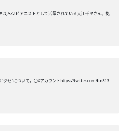
在はJAZZピアニストとして活躍されている大江千里さん。拠
て。〇Xアカウントhttps://twitter.com/ttn813