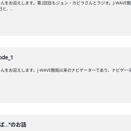
んをお迎えします。第2回目もジョン・カビラさんとラジオ。J-WAVE
と、...
de_1
をお迎えします。J-WAVE開局以来のナビゲーターであり、ナビゲーター歴
ば…"のお話