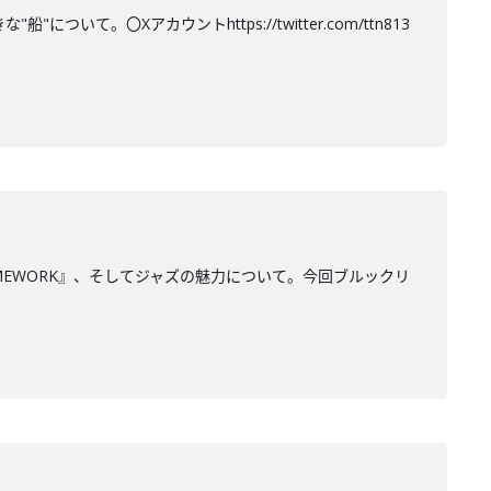
て。〇Xアカウントhttps://twitter.com/ttn813
MEWORK』、そしてジャズの魅力について。今回ブルックリ