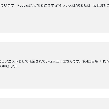
す。Podcastだけでお送りする”そういえば”のお話は…最近お好きな"船"につい
ZZピアニストとして活躍されている大江千里さんです。第4回目も『HO
RK』アル...