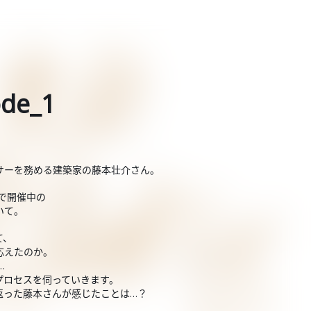
de_1
サーを務める建築家の藤本壮介さん。
館で開催中の
いて。
て、
応えたのか。
…
プロセスを伺っていきます。
返った藤本さんが感じたことは…？