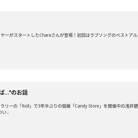
スタートしたCharaさんが登場！初回はラブソングのベストアルバム、『The Lo
ば…"のお話
ーの「Roll」で3年半ぶりの個展「Candy Store」を開催中の浅井
...