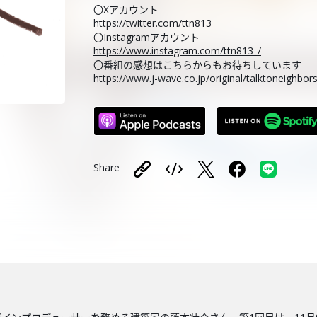
〇Xアカウント
https://twitter.com/ttn813
〇Instagramアカウント
https://www.instagram.com/ttn813_/
〇番組の感想はこちらからもお待ちしています
https://www.j-wave.co.jp/original/talktoneighbo
Share