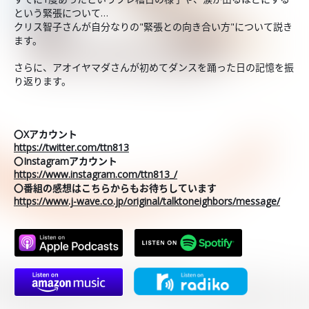
という緊張について…
クリス智子さんが自分なりの"緊張との向き合い方"について説き
ます。
さらに、アオイヤマダさんが初めてダンスを踊った日の記憶を振
り返ります。
〇Xアカウント
https://twitter.com/ttn813
〇Instagramアカウント
https://www.instagram.com/ttn813_/
〇番組の感想はこちらからもお待ちしています
https://www.j-wave.co.jp/original/talktoneighbors/message/