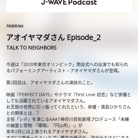
Hobbies
アオイヤマダさん Episode_2
TALK TO NEIGHBORS
今週は「2020年東京オリンピック」閉会式への出演でも知られ
るパフォーミングアーティスト・アオイヤマダさんが登場。
第2回目は、アオイヤマダさんの演技のこと。
映画『PERFECT DAYS』やドラマ『First Love 初恋』など俳優と
しても活躍されているアオイヤマダさん。
お芝居の世界に引っ張ってくれたという、俳優・満島ひかりさん
との関係とは…？
主役「シテ」を演じるKAAT神奈川芸術劇場プロデュース「未練
の幽霊と怪物-『珊瑚』『円山町』-」が
来年2月には上演されるアオイヤマダさん。
すでに1度あったというプレ稽古の様子や、涙が出るほどにする