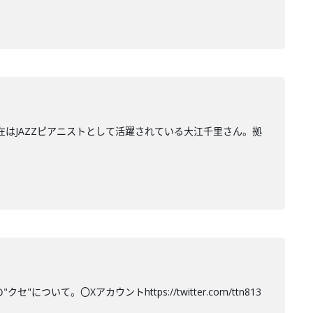
在はJAZZピアニストとして活躍されている大江千里さん。拠
て。〇Xアカウントhttps://twitter.com/ttn813