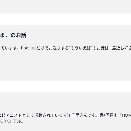
ば…"のお話
す。Podcastだけでお送りする”そういえば”のお話は…最近お好きな"船"につい
ZZピアニストとして活躍されている大江千里さんです。第4回目も『HO
RK』アル...