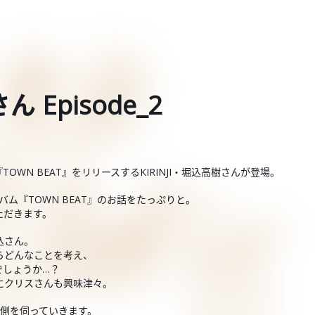
ん Episode_2
WN BEAT』をリリースするKIRINJI・堀込高樹さんが登場。
ム『TOWN BEAT』のお話をたっぷりと。
ただきます。
込さん。
らどんなことを考え、
でしょうか…？
にクリスさんも興味津々。
裏側を伺っていきます。