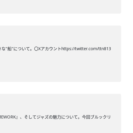
て。〇Xアカウントhttps://twitter.com/ttn813
MEWORK』、そしてジャズの魅力について。今回ブルックリ