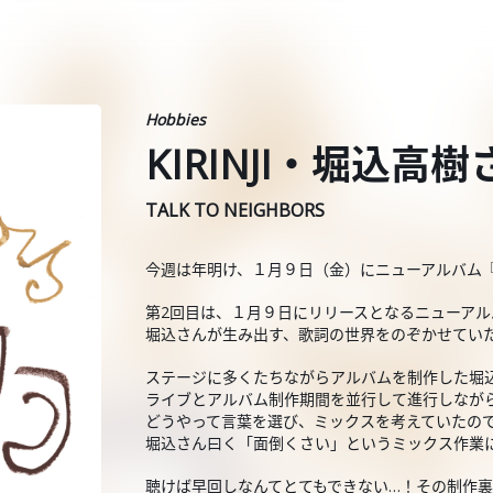
Hobbies
KIRINJI・堀込高樹さ
TALK TO NEIGHBORS
今週は年明け、１月９日（金）にニューアルバム『TO
第2回目は、１月９日にリリースとなるニューアルバ
堀込さんが生み出す、歌詞の世界をのぞかせてい
ステージに多くたちながらアルバムを制作した堀
ライブとアルバム制作期間を並行して進行しなが
どうやって言葉を選び、ミックスを考えていたの
堀込さん曰く「面倒くさい」というミックス作業
聴けば早回しなんてとてもできない…！その制作