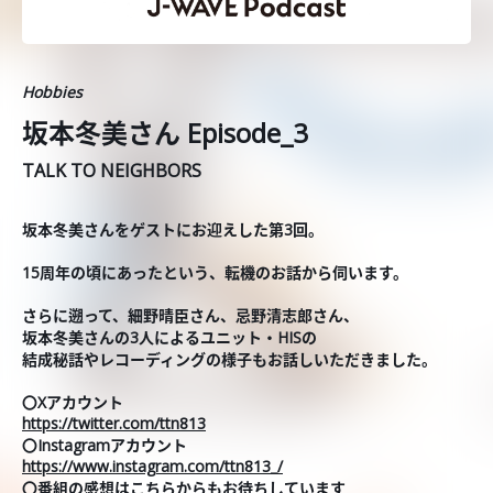
Hobbies
坂本冬美さん Episode_3
TALK TO NEIGHBORS
坂本冬美さんをゲストにお迎えした第3回。
15周年の頃にあったという、転機のお話から伺います。
さらに遡って、細野晴臣さん、忌野清志郎さん、
坂本冬美さんの3人によるユニット・HISの
結成秘話やレコーディングの様子もお話しいただきました。
〇Xアカウント
https://twitter.com/ttn813
〇Instagramアカウント
https://www.instagram.com/ttn813_/
〇番組の感想はこちらからもお待ちしています