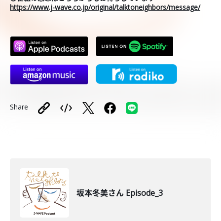
https://www.j-wave.co.jp/original/talktoneighbors/message/
Share
坂本冬美さん Episode_3